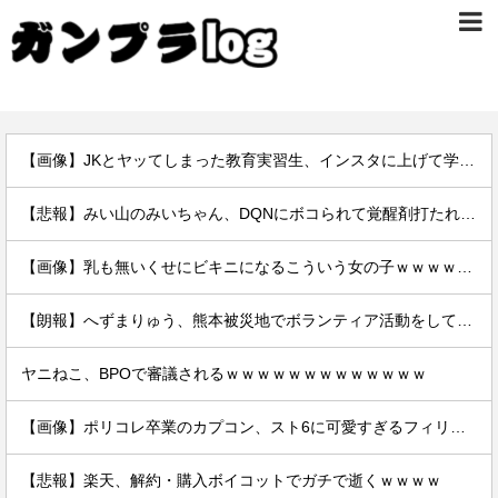
【画像】JKとヤッてしまった教育実習生、インスタに上げて学校にバレるｗｗｗｗｗ
【悲報】みい山のみいちゃん、DQNにボコられて覚醒剤打たれて死亡←これさぁ
【画像】乳も無いくせにビキニになるこういう女の子ｗｗｗｗｗｗ
【朗報】へずまりゅう、熊本被災地でボランティア活動をして皆を笑顔にするｗｗｗｗｗｗｗｗｗｗｗｗｗ
ヤニねこ、BPOで審議されるｗｗｗｗｗｗｗｗｗｗｗｗｗ
【画像】ポリコレ卒業のカプコン、スト6に可愛すぎるフィリピン人キャラ実装！
【悲報】楽天、解約・購入ボイコットでガチで逝くｗｗｗｗ