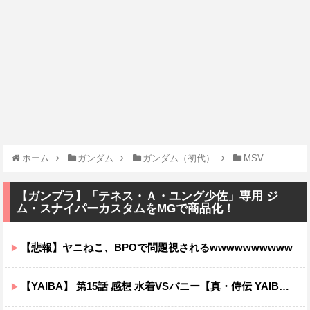
ホーム
ガンダム
ガンダム（初代）
MSV
【ガンプラ】「テネス・Ａ・ユング少佐」専用 ジ
ム・スナイパーカスタムをMGで商品化！
【悲報】ヤニねこ、BPOで問題視されるwwwwwwwwww
【YAIBA】 第15話 感想 水着VSバニー【真・侍伝 YAIBA】