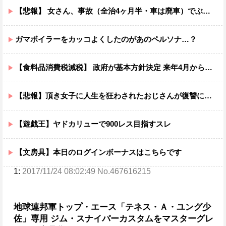
【悲報】 女さん、事故（全治4ヶ月半・車は廃車）でぶつけられた相手と付き合ってしまうｗｗｗｗｗｗｗｗ
ガマボイラーをカッコよくしたのがあのペルソナ…？
【食料品消費税減税】 政府が基本方針決定 来年4月から2年間1％に8月5日
【悲報】頂き女子に人生を狂わされたおじさんが復讐にすべてを捧げるヱロゲが発売ｗｗｗｗｗ
【遊戯王】ヤドカリューで900レス目指すスレ
【文房具】本日のログインボーナスはこちらです
1:
2017/11/24 08:02:49 No.467616215
地球連邦軍トップ・エース「テネス・Ａ・ユング少
佐」専用 ジム・スナイパーカスタムをマスターグレ