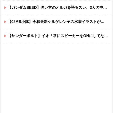
【ガンダムSEED】強い方のオルガを語るスレ、3人の中でも強化は一番されてない方
【08MS小隊】令和最新ケルゲレン子の水着イラストがあまりにもスケベすぎる…
【サンダーボルト】イオ「常にスピーカーをONにしてな！」→オフにしたくなる音ｗｗｗｗｗｗｗｗｗｗｗ