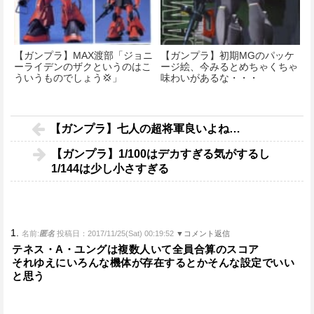
【ガンプラ】MAX渡部「ジョニ
【ガンプラ】初期MGのパッケ
ーライデンのザクというのはこ
ージ絵、今みるとめちゃくちゃ
ういうものでしょう💢」
味わいがあるな・・・
【ガンプラ】七人の超将軍良いよね…
【ガンプラ】1/100はデカすぎる気がするし
1/144は少し小さすぎる
1.
名前:
匿名
投稿日：2017/11/25(Sat) 00:19:52
▼コメント返信
テネス・A・ユングは複数人いて全員合算のスコア
それゆえにいろんな機体が存在するとかそんな設定でいい
と思う