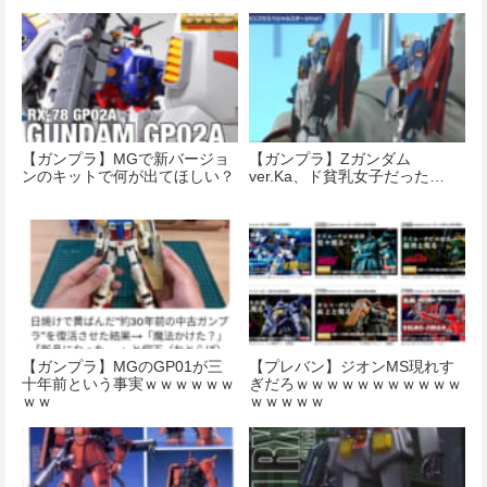
【ガンプラ】MGで新バージョ
【ガンプラ】Ζガンダム
ンのキットで何が出てほしい？
ver.Ka、ド貧乳女子だった…
【ガンプラ】MGのGP01が三
【プレバン】ジオンMS現れす
十年前という事実ｗｗｗｗｗｗ
ぎだろｗｗｗｗｗｗｗｗｗｗｗ
ｗｗ
ｗｗｗｗｗ