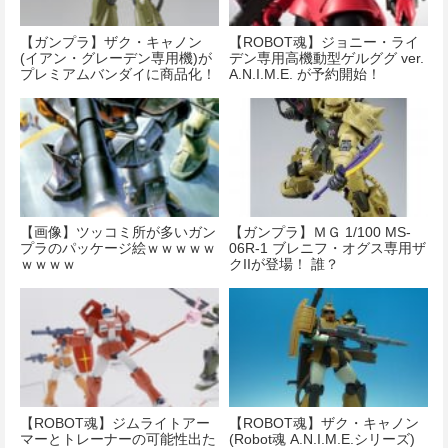
【ガンプラ】ザク・キャノン
【ROBOT魂】ジョニー・ライ
(イアン・グレーデン専用機)が
デン専用高機動型ゲルググ ver.
プレミアムバンダイに商品化！
A.N.I.M.E. が予約開始！
【画像】ツッコミ所が多いガン
【ガンプラ】ＭＧ 1/100 MS-
プラのパッケージ絵ｗｗｗｗｗ
06R-1 ブレニフ・オグス専用ザ
ｗｗｗｗ
クIIが登場！ 誰？
【ROBOT魂】ジムライトアー
【ROBOT魂】ザク・キャノン
マーとトレーナーの可能性出た
(Robot魂 A.N.I.M.E.シリーズ)