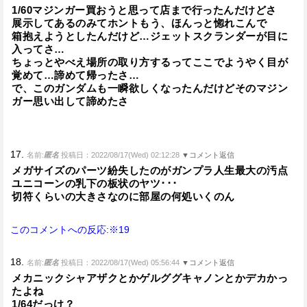
1/60マジンガー買おうと思って店まで行ったんだけどさ
展示してあるのみてホントもう、ほんっと惚れこんで
箱抱えようとしたんだけど…ジェットスクランダーが目に
入ってさ…
ちょっとやべえ場所の取り方するってここでようやく目が
覚めて…諦めて帰ったさ…
で、このガンダムも一瞬欲しくなったんだけどそのマジン
ガー思い出して諦めたさ
17.
名前:
匿名
投稿日：2022/08/17(Wed) 02:12:28
▼コメント返信
メガサイズのパーツ紛失したのがガンプラ人生最大の汚点
ユニコーンの乳下の板状のヤツ･･･
切符くらいの大きさなのに部屋の何処いくのん
このコメントへの反応:※19
18.
名前:
匿名
投稿日：2022/08/17(Wed) 05:56:44
▼コメント返信
メカニックシャアザクとかゲルググキャノンとかデカかっ
たよね
1/64だっけ？