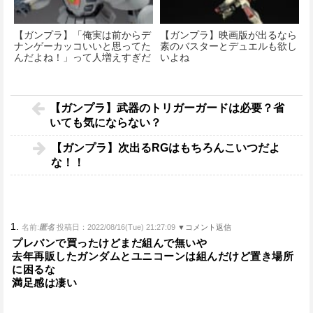
【ガンプラ】「俺実は前からデ
【ガンプラ】映画版が出るなら
ナンゲーカッコいいと思ってた
素のバスターとデュエルも欲し
んだよね！」って人増えすぎだ
いよね
ろ！！
【ガンプラ】武器のトリガーガードは必要？省
いても気にならない？
【ガンプラ】次出るRGはもちろんこいつだよ
な！！
1.
名前:
匿名
投稿日：2022/08/16(Tue) 21:27:09
▼コメント返信
プレバンで買ったけどまだ組んで無いや
去年再販したガンダムとユニコーンは組んだけど置き場所
に困るな
満足感は凄い