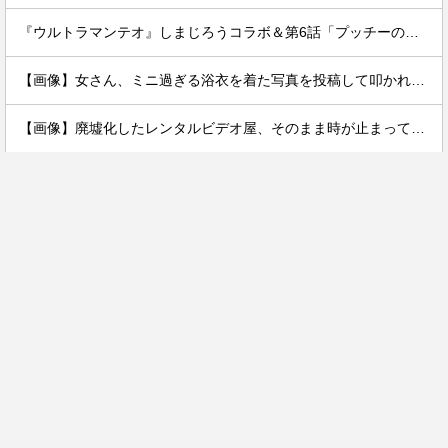
『ウルトラマンテオ』しまじろうコラボ＆第6話「プッチーのお引っ越し」感想・実況まとめ
【画像】女さん、ミニ過ぎる浴衣を着た写真を投稿して叩かれるｗｗｗｗ
【画像】廃墟化したレンタルビデオ屋、そのまま時が止まってしまっていると話題にｗｗｗｗ