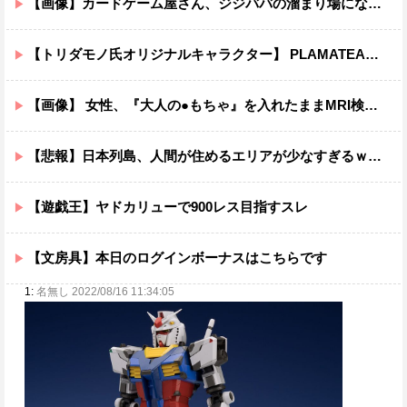
【画像】カードゲーム屋さん、ジジババの溜まり場になって終わるwwwwwwwwwwww
【トリダモノ氏オリジナルキャラクター】 PLAMATEA「MXちゃん」プラモデル【明日予約開始】
【画像】 女性、『大人の●もちゃ』を入れたままMRI検査を受けた結果 →
【悲報】日本列島、人間が住めるエリアが少なすぎるｗｗｗｗ
【遊戯王】ヤドカリューで900レス目指すスレ
【文房具】本日のログインボーナスはこちらです
1:
名無し 2022/08/16 11:34:05