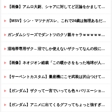
【画像】アムロ大尉、シャアに対してど正論をかましてしまうｗｗｗｗｗｗｗｗｗｗ
【MSV】シン・マツナガスレ、これで24歳は無理あるだろ…
ガンダムシリーズでダントツのクソ親キャラｗｗｗｗｗｗｗｗｗｗｗｗ
湿地帯専用ザク←沼でしか使えないザクってなんの役に立つ設定なんだ？
【画像】ネオジオン総裁「この暖かさをもった地球が人間さえ破壊するんだ（汗だく）」
【サーペントカスタム】量産機にこそ武装は沢山つけてほしいよね
【ガンダム】ザクって一言でいっても色々バリエーションがあるよね
【ガンダム】アニメに出てくるグフってちょっと強すぎじゃない？