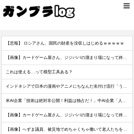
【悲報】 ロシアさん、国民の財産を没収しはじめるｗｗｗｗｗ
【画像】カードゲーム屋さん、ジジババの溜まり場になって終わるwwwwwwwwwwww
これは使える…って模型工具ある？
インドネシアで日本の漫画やアニメにちなんだ名付け流行「うずまき」や「ナルト」、「のび太」に「ルフィ」…
米AI企業「技術は絶対非公開！利益は独占だ！」中AI企業「人類に公開します、独り占めなんて罰が当たる」←これｗｗ
【画像】カードゲーム屋さん、ジジババの溜まり場になって終わるwwwwwwwwwwww
【画像】へずま議員、被災地でめちゃくちゃ働いて老人たちを笑顔にしてしまうww