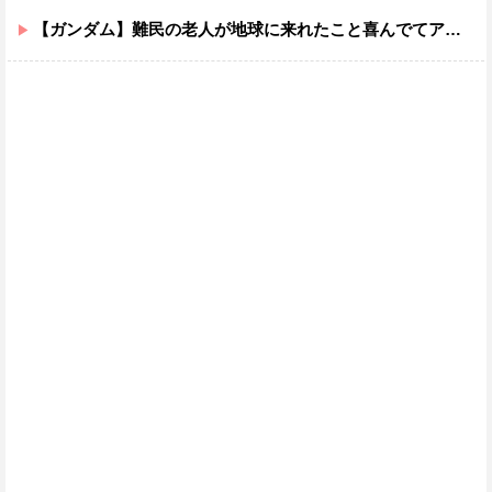
【ガンダム】難民の老人が地球に来れたこと喜んでてアレ？連邦もやってることヤバくない？ってなる