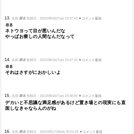
13.
名前:
匿名
投稿日：2022/08/16(Tue) 23:37:43
▼コメント返信
※8
ネトウヨって目が悪いんだな
やっぱお察しの人間なんだなって
14.
名前:
匿名
投稿日：2022/08/16(Tue) 23:47:15
▼コメント返信
※8
それはさすがにおかしいよ
15.
名前:
匿名
投稿日：2022/08/16(Tue) 23:48:55
▼コメント返信
デカいと不思議な満足感があるけど置き場との現実にも直
面しなきゃならんのがね
16.
名前:
匿名
投稿日：2022/08/17(Wed) 00:53:29
▼コメント返信