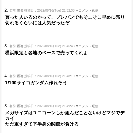
2.
名前:
匿名
投稿日：2022/08/16(Tue) 21:32:38
▼コメント返信
買った人いるのかって、プレバンでもそこそこ早めに売り
切れるくらいには人気だったぞ
3.
名前:
匿名
投稿日：2022/08/16(Tue) 21:46:48
▼コメント返信
横浜限定も各地のベースで売ってくれよ
4.
名前:
匿名
投稿日：2022/08/16(Tue) 21:48:19
▼コメント返信
1/100サイコガンダム作れそう
5.
名前:
匿名
投稿日：2022/08/16(Tue) 21:49:28
▼コメント返信
メガサイズはユニコーンしか組んだことないけどマジでデ
カイ
ただ重すぎて下半身の関節が負ける