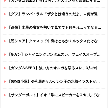
【ガンダムSEED】もしかしてアスランって言葉にするのが下手なだけでめっちゃいい人なのでは？
【グフ】ランバ・ラル「ザクとは違うのだよ」←何が違うの？
【画像】水星の魔女を勢いで見てても何それ…ってなる部分ｗｗｗｗｗｗｗｗ
【逆シャア】クェスって中身はともかくルックスだけなら最高だな
【Gガン】シャイニングガンダムスレ、フェイスオープンが嫌いな男の子なんていません
【ガンダムSEED】強い方のオルガを語るスレ、3人の中でも強化は一番されてない方
【08MS小隊】令和最新ケルゲレン子の水着イラストがあまりにもスケベすぎる…
【サンダーボルト】イオ「常にスピーカーをONにしてな！」→オフにしたくなる音ｗｗｗｗｗｗｗｗｗｗｗ