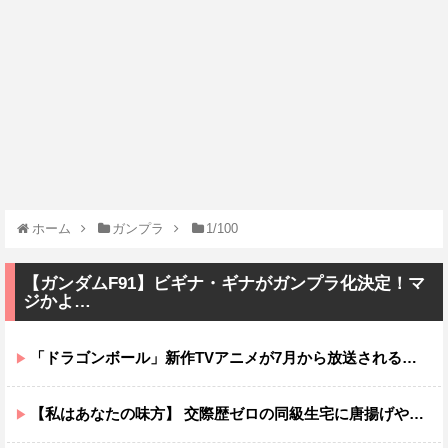
ホーム
ガンプラ
1/100
【ガンダムF91】ビギナ・ギナがガンプラ化決定！マ
ジかよ…
「ドラゴンボール」新作TVアニメが7月から放送されるぞ！
【私はあなたの味方】 交際歴ゼロの同級生宅に唐揚げや文庫本を20回以上届けた24歳女を逮捕