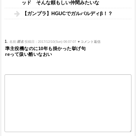
ッド そんな頼もしい仲間みたいな
【ガンプラ】HGUCでガルバルディβ！？
1.
名前:
匿名
投稿日：2017/12/10(Sun) 06:07:07
▼コメント返信
準主役機なのに10年も掛かった挙げ句
reって扱い酷いなおい