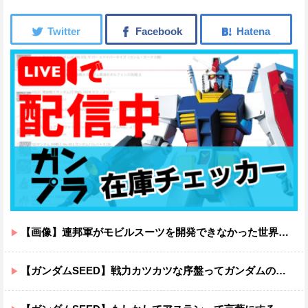
【画像】連邦軍がモビルスーツを開発できなかった世界線のガンダムｗｗｗｗｗｗｗ
【ガンダムSEED】戦力カツカツな序盤ってガンダムの中だと割と珍しい気がする