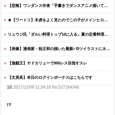
【悲報】ワンダンス作者「手書きでダンスアニメ描いてみました」←アニメの当てつけにしか見えないと話題に
★【ワートリ】木虎をよく見たのでこの子がメインヒロインだと思ってたら、はじめて読んだとき違って驚いた
リュウジ氏「ダルい料理トップ10に入る」夏の定番料理は冷やし中華 「あり得ないほどダルい」
【画像】漫画家・桂正和の描いた最新パ0ツイラストにネット衝撃「この質感の出し方」「実写かと思いました]
【遊戯王】ヤドカリューで900レス目指すスレ
【文房具】本日のログインボーナスはこちらです
10:
2017/12/08 11:34:18 No.527164346
!?