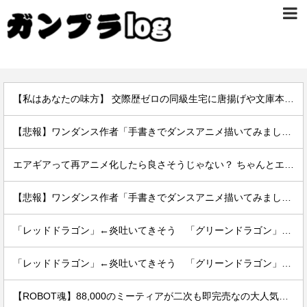
【私はあなたの味方】 交際歴ゼロの同級生宅に唐揚げや文庫本を20回以上届けた24歳女を逮捕
【悲報】ワンダンス作者「手書きでダンスアニメ描いてみました」←アニメの当てつけにしか見えないと話題に
エアギアって再アニメ化したら良さそうじゃない？ ちゃんとエロさとか大暮のセンスを忠実に再現して
【悲報】ワンダンス作者「手書きでダンスアニメ描いてみました」←アニメの当てつけにしか見えないと話題に
「レッドドラゴン」←炎吐いてきそう 「グリーンドラゴン」←こいつは？
「レッドドラゴン」←炎吐いてきそう 「グリーンドラゴン」←こいつは？
【ROBOT魂】88,000のミーティアが二次も即完売なの大人気すぎる…