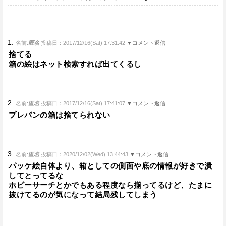
1.
名前:
匿名
投稿日：2017/12/16(Sat) 17:31:42
▼コメント返信
捨てる
箱の絵はネット検索すれば出てくるし
2.
名前:
匿名
投稿日：2017/12/16(Sat) 17:41:07
▼コメント返信
プレバンの箱は捨てられない
3.
名前:
匿名
投稿日：2020/12/02(Wed) 13:44:43
▼コメント返信
パッケ絵自体より、箱としての側面や底の情報が好きで潰
してとってるな
ホビーサーチとかでもある程度なら揃ってるけど、たまに
抜けてるのが気になって結局残してしまう