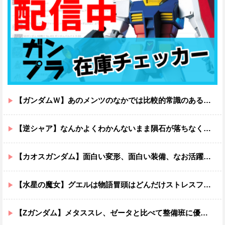
【ガンダムＷ】あのメンツのなかでは比較的常識のあるほうなのがデュオだよね
【逆シャア】なんかよくわかんないまま隕石が落ちなくていい感じに終わった作品ｗｗｗｗｗｗ
【カオスガンダム】面白い変形、面白い装備、なお活躍…
【水星の魔女】グエルは物語冒頭はどんだけストレスフルだったんだよ…ってなる
【Zガンダム】メタススレ、ゼータと比べて整備班に優しそう