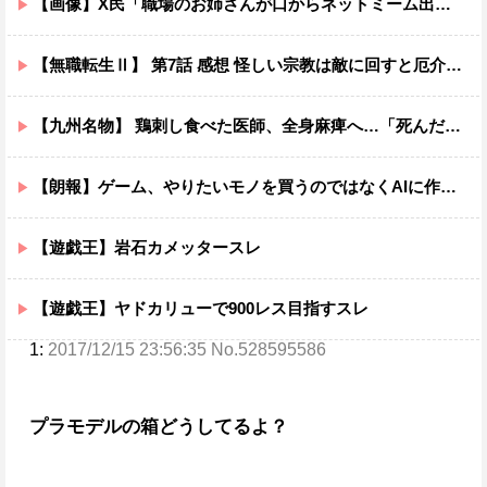
【画像】X民「職場のお姉さんが口からネットミーム出てきて好感持てる」←10万いいねwwxwxwwwww
【無職転生Ⅱ】 第7話 感想 怪しい宗教は敵に回すと厄介ニャ【異世界行ったら本気だす】
【九州名物】 鶏刺し食べた医師、全身麻痺へ…「死んだほうが良い」
【朗報】ゲーム、やりたいモノを買うのではなくAIに作らせる時代が到来ｗｗｗｗ
【遊戯王】岩石カメッタースレ
【遊戯王】ヤドカリューで900レス目指すスレ
1:
2017/12/15 23:56:35 No.528595586
プラモデルの箱どうしてるよ？