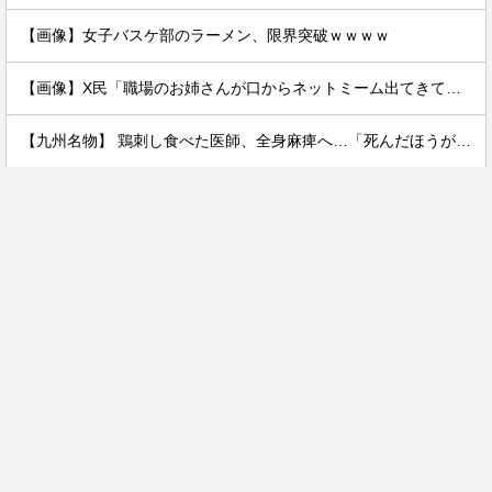
【画像】女子バスケ部のラーメン、限界突破ｗｗｗｗ
【画像】X民「職場のお姉さんが口からネットミーム出てきて好感持てる」←10万いいねwwxwxwwwww
【九州名物】 鶏刺し食べた医師、全身麻痺へ…「死んだほうが良い」