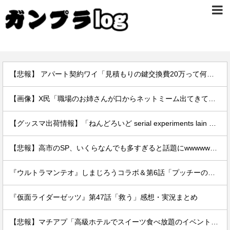
【悲報】 アパート契約ワイ「見積もりの鍵交換費20万って何ですか？」不動産屋「鍵を新しい物に交換したのです」
【画像】X民「職場のお姉さんが口からネットミーム出てきて好感持てる」←10万いいねwwxwxwwwww
【グッスマ出荷情報】「ねんどろいど serial experiments lain 岩倉玲音」「おにぎりプラモ」ほか【発売日決定】
【悲報】高市のSP、いくらなんでも多すぎると話題にwwwwwwwwwwwwwwww
『ウルトラマンテオ』しまじろうコラボ＆第6話「プッチーのお引っ越し」感想・実況まとめ
『仮面ライダーゼッツ』第47話「救う」感想・実況まとめ
【悲報】マチアプ「高級ホテルでスイーツ食べ放題のイベントやるぞ。女2500円男7000円な」→結果ｗｗｗｗ