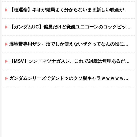
【種運命】ネオが結局よく分からないまま新しい映画が終わった後ももやもやしてる
【ガンダムUC】偏見だけど覚醒ユニコーンのコックピットってエアコンの効きが強そうでいいよね
湿地帯専用ザク←沼でしか使えないザクってなんの役に立つ設定なんだ？
【MSV】シン・マツナガスレ、これで24歳は無理あるだろ…
ガンダムシリーズでダントツのクソ親キャラｗｗｗｗｗｗｗｗｗｗｗｗ