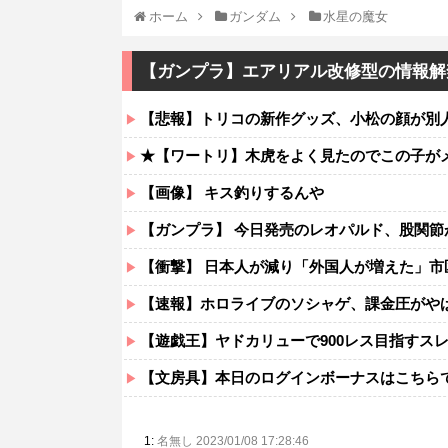
ホーム
ガンダム
水星の魔女
【ガンプラ】エアリアル改修型の情報解
【悲報】トリコの新作グッズ、小松の顔が別
★【ワートリ】木虎をよく見たのでこの子がメイ
【画像】 キス釣りするんや
【ガンプラ】 今日発売のレオパルド、股関節
【衝撃】 日本人が減り「外国人が増えた」市
【速報】ホロライブのソシャゲ、課金圧がやば
【遊戯王】ヤドカリューで900レス目指すス
【文房具】本日のログインボーナスはこちら
1:
名無し 2023/01/08 17:28:46