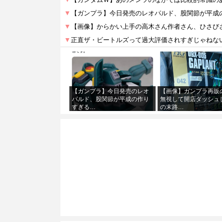
【ガンプラ】今日発売のレオ
【画像】ガンプラ再販
パルド、股関節が平成の作り
無視して開店ダッシュ
すぎる…
の末路…