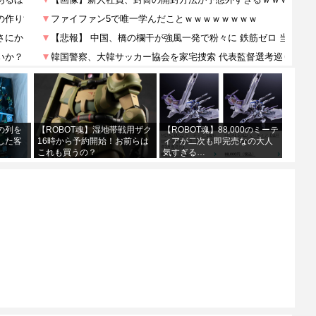
の列を
【ROBOT魂】湿地帯戦用ザク
【ROBOT魂】88,000のミーテ
した客
16時から予約開始！お前らは
ィアが二次も即完売なの大人
これも買うの？
気すぎる…