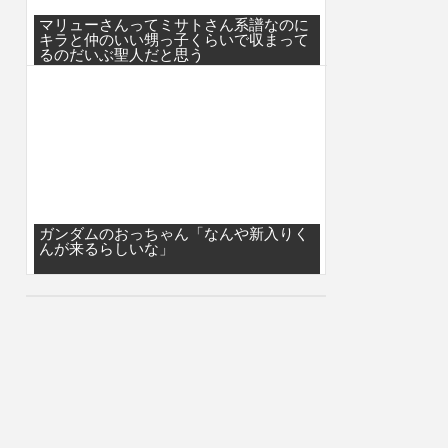
マリューさんってミサトさん系譜なのに
キラと仲のいい甥っ子くらいで収まって
るのだいぶ聖人だと思う
ガンダムのおっちゃん「なんや新入りく
んが来るらしいな」