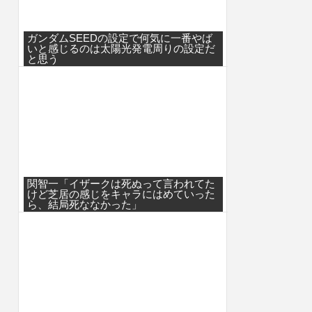
ガンダムSEEDの設定で何気に一番やば
いと感じるのは太陽光発電周りの設定だ
と思う
関智一「イザークは死ぬって言われてた
けど芝居の感じをキャラにはめていった
ら、結局死ななかった」