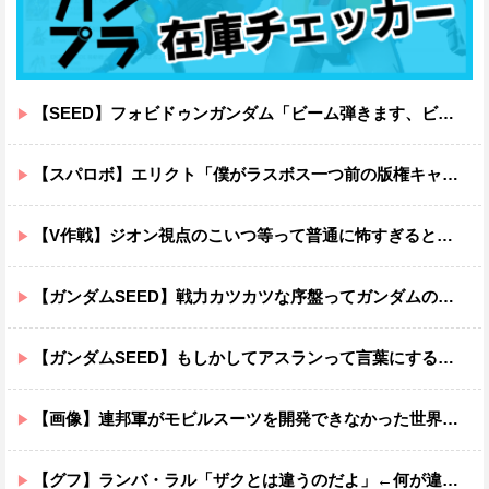
【SEED】フォビドゥンガンダム「ビーム弾きます、ビーム曲げられます、空飛びます」←二世代目でこれ出来るのおかしいだろ
【スパロボ】エリクト「僕がラスボス一つ前の版権キャラ最後の敵ってちょっと荷が重すぎない？」
【V作戦】ジオン視点のこいつ等って普通に怖すぎると思う…
【ガンダムSEED】戦力カツカツな序盤ってガンダムの中だと割と珍しい気がする
【ガンダムSEED】もしかしてアスランって言葉にするのが下手なだけでめっちゃいい人なのでは？
【画像】連邦軍がモビルスーツを開発できなかった世界線のガンダムｗｗｗｗｗｗｗ
【グフ】ランバ・ラル「ザクとは違うのだよ」←何が違うの？