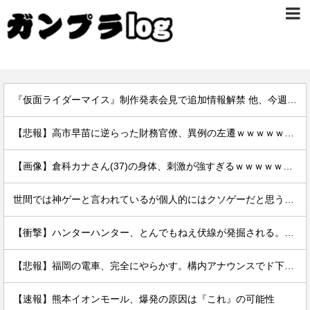
『仮面ライダーマイス』制作発表会見で追加情報解禁 他、今週の備忘録（2026/7/31～2026/8/6）
【悲報】高市早苗に逆らった財務官僚、異例の左遷ｗｗｗｗｗｗｗｗ
【画像】倉科カナさん(37)の身体、刺激が強すぎるｗｗｗｗｗｗｗｗｗｗｗｗｗｗ
世間では神ゲーと言われているが個人的にはクソゲーだと思うゲーム挙げてけ
【衝撃】ハンターハンター、とんでもねえ伏線が発掘される。クルタ族の虐殺犯人がツェリードニヒだった模様！
【悲報】福岡の電車、完全にやらかす。構内アナウンスでド下ネタを連発するｗｗｗｗｗ
【速報】熊本イオンモール、爆発の原因は『これ』の可能性