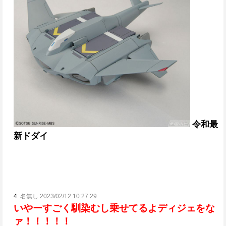
令和最
新ドダイ
4:
名無し 2023/02/12 10:27:29
いやーすごく馴染むし乗せてるよ
ディジェをな
ァ！！！！！