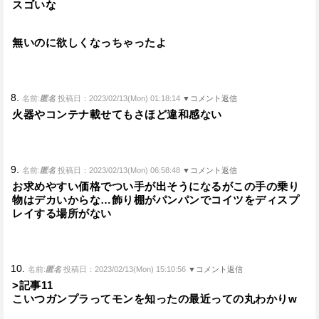
スゴいな
無いのに欲しくなっちゃったよ
8.
名前:
匿名
投稿日：2023/02/13(Mon) 01:18:14
▼コメント返信
火器やコンテナ載せてもさほど違和感ない
9.
名前:
匿名
投稿日：2023/02/13(Mon) 06:58:48
▼コメント返信
お求めやすい価格でつい手が出そうになるがこの手の乗り
物はデカいからな…飾り棚がパンパンでコイツをディスプ
レイする場所がない
10.
名前:
匿名
投稿日：2023/02/13(Mon) 15:10:56
▼コメント返信
>記事11
こいつガンプラってモンを知ったの最近っての丸わかりw