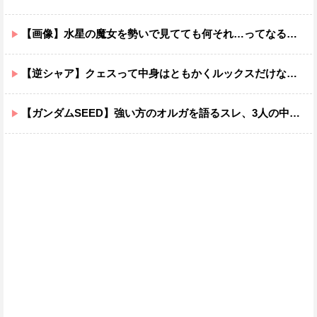
【画像】水星の魔女を勢いで見てても何それ…ってなる部分ｗｗｗｗｗｗｗｗ
【逆シャア】クェスって中身はともかくルックスだけなら最高だな
【ガンダムSEED】強い方のオルガを語るスレ、3人の中でも強化は一番されてない方