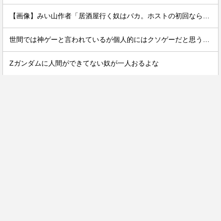
【画像】みい山作者「居酒屋行く奴はバカ。ホストの初回なら居酒屋より安く飲めてイケメンにチヤホヤされる」
世間では神ゲーと言われているが個人的にはクソゲーだと思うゲーム挙げてけ
Ζガンダムに人間ができてない奴が一人おるよな