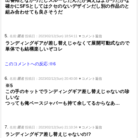
出番殆どなかったしスルーしたんだが買えばよかったかな
確かにSFSとしてはクセのないデザインだし別の作品のと
組み合わせても良さそうだ
5.
名前:
匿名
投稿日：2023/02/12(Sun) 18:54:11
▼コメント返信
ランディングギアが差し替えじゃなくて展開可動式なので
単体でも結構楽しいぞコレ
このコメントへの反応:※6
6.
名前:
匿名
投稿日：2023/02/12(Sun) 20:40:08
▼コメント返信
※5
この手のキットでランディングギア差し替えじゃないの珍
しいな
つっても俺ベースジャバーも持て余してるからなあ…
7.
名前:
匿名
投稿日：2023/02/12(Sun) 21:10:34
▼コメント返信
ランディングギア差し替えじゃないの!?