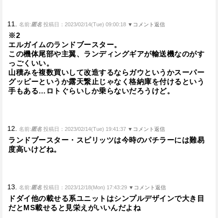
11.
名前:
匿名
投稿日：2023/02/14(Tue) 09:00:18
▼コメント返信
※2
エルガイムのランドブースター。
この機体尾部や主翼、ランディングギアが輸送機なのがす
っごくいい。
山積みを複数買いして改造するならガウというかスーパー
グッピーというか露天繋止じゃなく格納庫を付けるという
手もある…ロトぐらいしか乗らないだろうけど。
12.
名前:
匿名
投稿日：2023/02/14(Tue) 19:41:37
▼コメント返信
ランドブースター・スピリッツは今時のパチラーには難易
度高いけどね。
13.
名前:
匿名
投稿日：2023/12/18(Mon) 17:43:29
▼コメント返信
ドダイ他の載せる系ユニットはシンプルデザインで大き目
だとMS載せると見栄えがいいんだよね