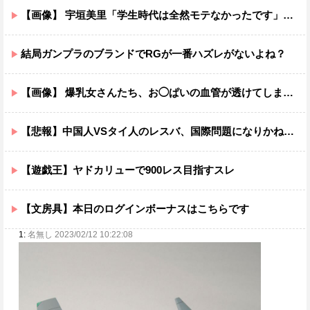
【画像】 宇垣美里「学生時代は全然モテなかったです」←これほんまかぁ？w w w w w w w w
結局ガンプラのブランドでRGが一番ハズレがないよね？
【画像】 爆乳女さんたち、お◯ぱいの血管が透けてしまうｗｗｗwｗｗｗｗｗｗｗｗ❤
【悲報】中国人VSタイ人のレスバ、国際問題になりかねないレベルで草ｗｗｗｗ
【遊戯王】ヤドカリューで900レス目指すスレ
【文房具】本日のログインボーナスはこちらです
1:
名無し 2023/02/12 10:22:08