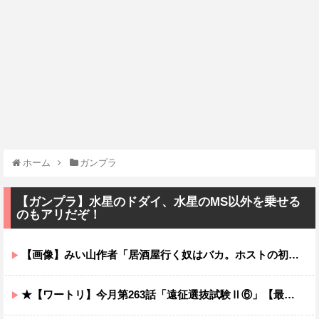
ホーム
ガンプラ
【ガンプラ】水星のドダイ、水星のMS以外を乗せる
のもアリだぞ！
【画像】みい山作者「居酒屋行く奴はバカ。ホストの初回なら居酒屋より安く飲めてイケメンにチヤホヤされる」
★【ワートリ】今月第263話「遠征選抜試験Ⅱ⑥」【最新話コメント用】