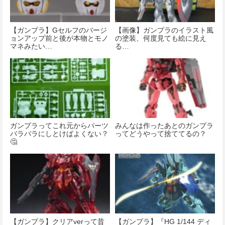
【ガンプラ】Gセルフのバージ
【画像】ガンプラのイラスト風
ョンアップ前と後が本物とモノ
の塗装、何度見ても絵に見え
マネみたい…
る…
ガンプラってこれ元からパーツ
みんなは作ったあとのガンプラ
バラバラにしとけばよくない？
ってどうやって捨ててるの？
🤔
【ガンプラ】クリアverって昔
【ガンプラ】『HG 1/144 ディ