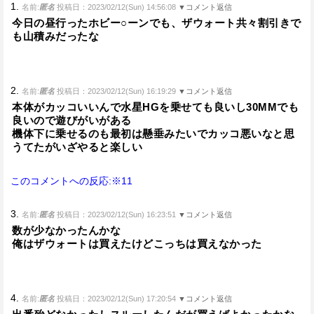
1.
名前:
匿名
投稿日：2023/02/12(Sun) 14:56:08
▼コメント返信
今日の昼行ったホビー○ーンでも、ザウォート共々割引きで
も山積みだったな
2.
名前:
匿名
投稿日：2023/02/12(Sun) 16:19:29
▼コメント返信
本体がカッコいいんで水星HGを乗せても良いし30MMでも
良いので遊びがいがある
機体下に乗せるのも最初は懸垂みたいでカッコ悪いなと思
うてたがいざやると楽しい
このコメントへの反応:※11
3.
名前:
匿名
投稿日：2023/02/12(Sun) 16:23:51
▼コメント返信
数が少なかったんかな
俺はザウォートは買えたけどこっちは買えなかった
4.
名前:
匿名
投稿日：2023/02/12(Sun) 17:20:54
▼コメント返信