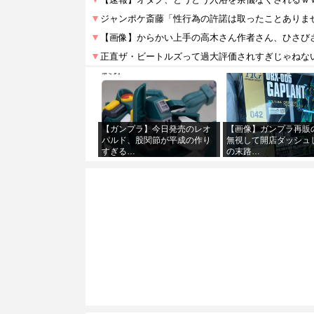
【ガンプラ】今日発売のレオ
【画像】ガンプラ再販
パルド、股関節が平成の作り
無視して開店ダッシュ
すぎる…
の末路…