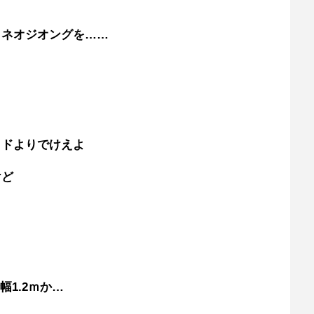
とネオジオングを……
ッドよりでけえよ
けど
幅1.2ｍか…