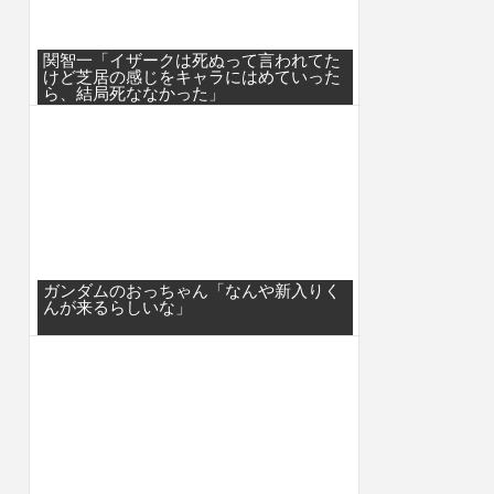
関智一「イザークは死ぬって言われてた
けど芝居の感じをキャラにはめていった
ら、結局死ななかった」
ガンダムのおっちゃん「なんや新入りく
んが来るらしいな」