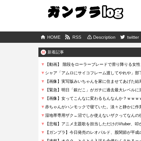
HOME
RSS
Description
twitter
新着記事