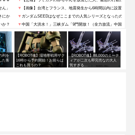
の列を
【ROBOT魂】湿地帯戦用ザク
【ROBOT魂】88,000のミーテ
した客
16時から予約開始！お前らは
ィアが二次も即完売なの大人
これも買うの？
気すぎる…