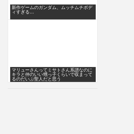
新作ゲームのガンダム、ムッチムチボデ
ィすぎる…
マリューさんってミサトさん系譜なのに
キラと仲のいい甥っ子くらいで収まって
るのだいぶ聖人だと思う