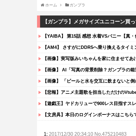
ホーム
ガンプラ
【ガンプラ】メガサイズユニコーン買っ
【YAIBA】 第15話 感想 水着VSバニー【真・侍
【AM4】 さすがにDDR5へ乗り換えるタイ
【画像】実写版みいちゃんを家に住ませてあげ
【画像】 AI「写真の背景削除？ガンプラの箱
【画像】 「ビールと水を交互に飲まないと倒
【悲報】アニメ主題歌を担当しただけのVtub
【遊戯王】ヤドカリューで900レス目指すス
【文房具】本日のログインボーナスはこちら
1:
2017/12/30 20:34:10 No.475210483