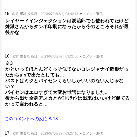
15.
名前:
匿名
投稿日：2023/07/08(Sat) 08:40:13
▼コメント返信
レイヤードインジェクションは炭治郎でも使われてたけど
煉獄さんからタンポ印刷になったから今のところそれが最
後かな
16.
名前:
匿名
投稿日：2023/07/08(Sat) 09:21:58
▼コメント返信
※3
かといってほとんどくっそ似てないコレジャナイ造形だっ
たからμ’sで出たとしても…
バストはミクとパイセンくらいしかいいのないんじゃな
い？
パイセンはエロすぎて大変お世話になりました。
後から出た全身アスカとかｺﾄﾘﾁｬﾝは出来はいいけど似てる
かって言われると…
このコメントへの反応:※18
17.
名前:
匿名
投稿日：2023/07/08(Sat) 09:27:10
▼コメント返信