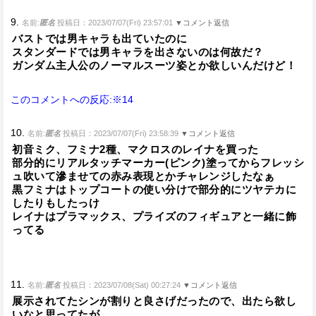
9.
名前:
匿名
投稿日：2023/07/07(Fri) 23:57:01
▼コメント返信
バストでは男キャラも出ていたのに
スタンダードでは男キャラを出さないのは何故だ？
ガンダム主人公のノーマルスーツ姿とか欲しいんだけど！
このコメントへの反応:※14
10.
名前:
匿名
投稿日：2023/07/07(Fri) 23:58:39
▼コメント返信
初音ミク、フミナ2種、マクロスのレイナを買った
部分的にリアルタッチマーカー(ピンク)塗ってからフレッシ
ュ吹いて滲ませての赤み表現とかチャレンジしたなぁ
黒フミナはトップコートの使い分けで部分的にツヤテカに
したりもしたっけ
レイナはプラマックス、プライズのフィギュアと一緒に飾
ってる
11.
名前:
匿名
投稿日：2023/07/08(Sat) 00:27:24
▼コメント返信
展示されてたシンが割りと良さげだったので、出たら欲し
いなと思ってたが