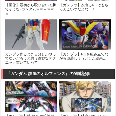
【画像】最初から殴り合いで勝
【ガンプラ】次出るRGはもち
てそうなνガンダムｗｗｗｗｗ
ろんこいつだよな！！
ｗ
ガンプラ作るとき自分しかやっ
【ガンプラ】RGを組み立てな
てないだろうと思う微妙なテク
がら塗装しようとした結果…
ニック書いていって
『ガンダム 鉄血のオルフェンズ』の関連記事
【ガンプラ】鉄血HGの箱絵が
【ガンプラ】鉄血のキットで一