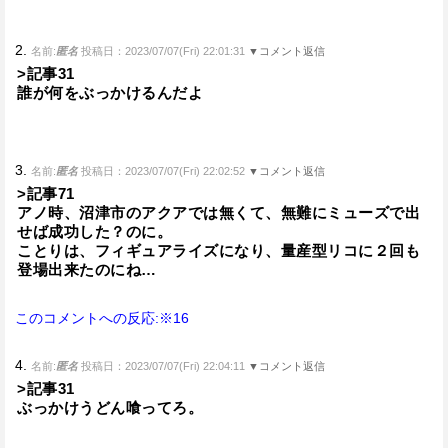
2.
名前:
匿名
投稿日：2023/07/07(Fri) 22:01:31
▼コメント返信
>記事31
誰が何をぶっかけるんだよ
3.
名前:
匿名
投稿日：2023/07/07(Fri) 22:02:52
▼コメント返信
>記事71
アノ時、沼津市のアクアでは無くて、無難にミューズで出
せば成功した？のに。
ことりは、フィギュアライズになり、量産型リコに２回も
登場出来たのにね…
このコメントへの反応:※16
4.
名前:
匿名
投稿日：2023/07/07(Fri) 22:04:11
▼コメント返信
>記事31
ぶっかけうどん喰ってろ。