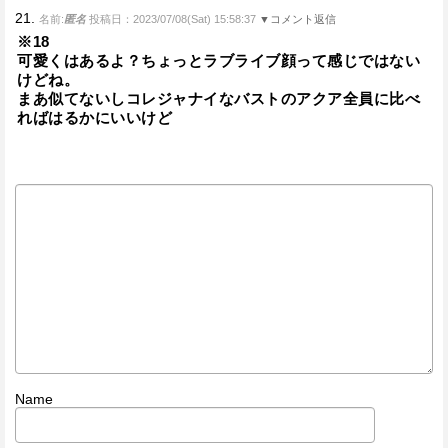
21.
名前:
匿名
投稿日：2023/07/08(Sat) 15:58:37
▼コメント返信
※18
可愛くはあるよ？ちょっとラブライブ顔って感じではない
けどね。
まあ似てないしコレジャナイなバストのアクア全員に比べ
ればはるかにいいけど
Name