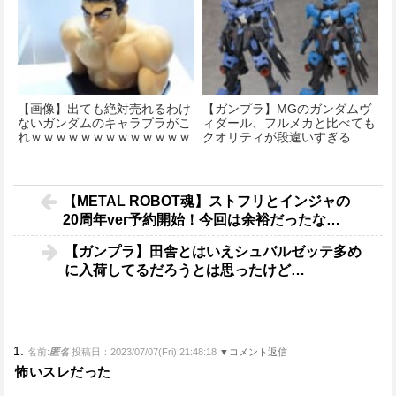
【画像】出ても絶対売れるわけ
【ガンプラ】MGのガンダムヴ
ないガンダムのキャラプラがこ
ィダール、フルメカと比べても
れｗｗｗｗｗｗｗｗｗｗｗｗｗ
クオリティが段違いすぎる…
ｗｗ
【METAL ROBOT魂】ストフリとインジャの
20周年ver予約開始！今回は余裕だったな…
【ガンプラ】田舎とはいえシュバルゼッテ多め
に入荷してるだろうとは思ったけど…
1.
名前:
匿名
投稿日：2023/07/07(Fri) 21:48:18
▼コメント返信
怖いスレだった