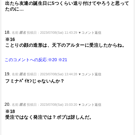
出たら友達の誕生日に5つくらい送り付けてやろうと思って
たのに…
18.
名前:
匿名
投稿日：2023/07/08(Sat) 11:43:29
▼コメント返信
※16
ことりの顔の造形は、天下のアルターに受注したからね。
このコメントへの反応:※20
※21
19.
名前:
匿名
投稿日：2023/07/08(Sat) 13:44:28
▼コメント返信
フミナﾊﾟｲｾﾝじゃないんか？
20.
名前:
匿名
投稿日：2023/07/08(Sat) 15:03:20
▼コメント返信
※18
受注ではなく発注では？ボブは訝しんだ。