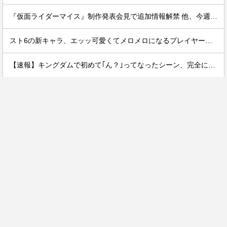
『仮面ライダーマイス』制作発表会見で追加情報解禁 他、今週の備忘録（2026/7/31～2026/8/6）
スト6の新キャラ、エッッ可愛くてメロメロになるプレイヤーが続出ｗｗ
【速報】キングダムで初めて｢ん？｣ってなったシーン、完全に一致してしまうｗｗｗｗｗｗｗｗｗｗｗｗｗ