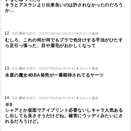
キラとアスランより出来良いのは許されなかったのだろう
か…
12.
名前:
匿名
投稿日：2023/07/08(Sat) 04:42:17
▼コメント返信
むしろ、これの何が何でもプラで色分けする手法がひたす
ら足引っ張った、目や眉毛がおかしくなって
13.
名前:
匿名
投稿日：2023/07/08(Sat) 04:53:42
▼コメント返信
水星の魔女4BBA発売が一番期待されてるヤーツ
14.
名前:
匿名
投稿日：2023/07/08(Sat) 07:10:42
▼コメント返信
※9
シャアとか仮面でアイプリント必要ないしキャラ人気ある
し出しても良さそうだけどね。確実にウッディみたいにさ
れるだろうけど。