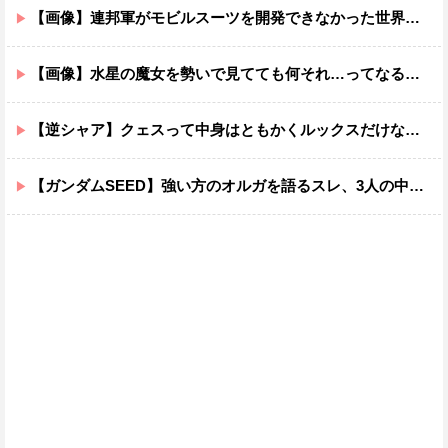
【画像】連邦軍がモビルスーツを開発できなかった世界線のガンダムｗｗｗｗｗｗｗ
【画像】水星の魔女を勢いで見てても何それ…ってなる部分ｗｗｗｗｗｗｗｗ
【逆シャア】クェスって中身はともかくルックスだけなら最高だな
【ガンダムSEED】強い方のオルガを語るスレ、3人の中でも強化は一番されてない方