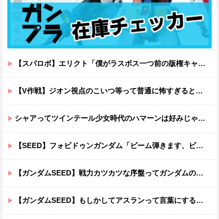
【スパロボ】エリクト「僕がラスボス一つ前の版権キャラ最後の敵ってちょっと荷が重すぎない？」
【V作戦】ジオン視点のこいつ等って普通に怖すぎると思う…
シャアってツインテール少女時代のハマーンは好みじゃなかったの？
【SEED】フォビドゥンガンダム「ビーム弾きます、ビーム曲げられます、空飛びます」←二世代目でこれ出来るのおかしいだろ
【ガンダムSEED】戦力カツカツな序盤ってガンダムの中だと割と珍しい気がする
【ガンダムSEED】もしかしてアスランって言葉にするのが下手なだけでめっちゃいい人なのでは？