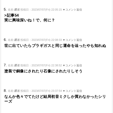
5.
名前:
匿名
投稿日：2023/07/07(Fri) 22:05:15
▼コメント返信
>記事54
実に興味深いね！で、何に？
6.
名前:
匿名
投稿日：2023/07/07(Fri) 22:08:33
▼コメント返信
世に出ていたらブラギガスと同じ運命を辿ったやも知れぬ
7.
名前:
匿名
投稿日：2023/07/07(Fri) 22:38:52
▼コメント返信
塗装で銅像にされたり石像にされたりしそう
8.
名前:
匿名
投稿日：2023/07/07(Fri) 23:37:54
▼コメント返信
なんか色々でてたけど結局初音ミクしか買わなかったシリ
ーズ