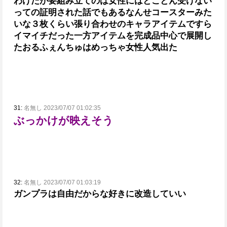
わけだが要組み立てのは女性にはとことん受けない
っての証明された話でもある
なんせコースターみた
いな３枚くらい張り合わせのキャラアイテムですら
イマイチだった
一方アイテムを完成品中心で展開し
たおるふぇんちゅはめっちゃ女性人気出た
31:
名無し 2023/07/07 01:02:35
ぶっかけが映えそう
32:
名無し 2023/07/07 01:03:19
ガンプラは自由だからな
好きに改造していい