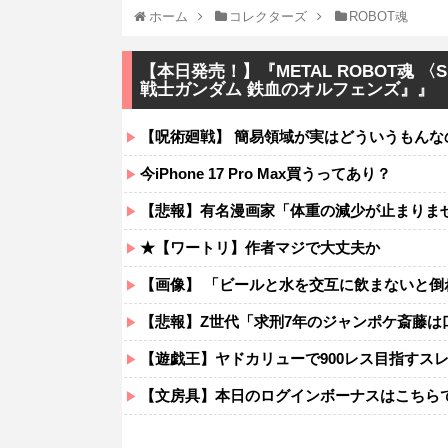
ホーム
コレクターズ
ROBOT魂
【本日発売！】『METAL ROBOT魂 〈
戦士ガンダム 鉄血のオルフェンズ』』
【呪術廻戦】 簡易領域が実はどういうもんな
今iPhone 17 Pro Max買うってあり？
【悲報】有名漫画家「体重の減少が止まりま
★【ワートリ】作者マジで大丈夫か
【画像】 「ビールと水を交互に飲まないと倒
【悲報】Z世代「求刑7年のジャンポケ斎藤は
【遊戯王】ヤドカリューで900レス目指すス
【文房具】本日のログインボーナスはこちら