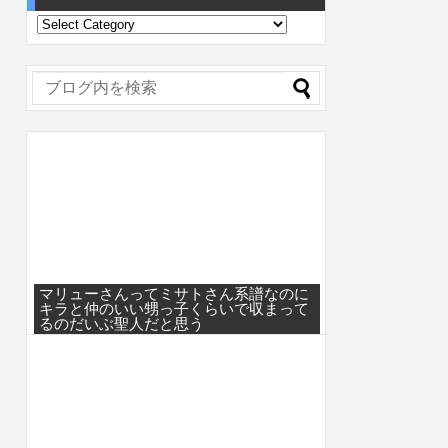
マリューさんってミサトさん系譜なのに
キラと仲のいい甥っ子くらいで収まって
るのだいぶ聖人だと思う