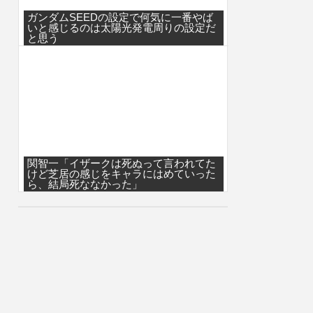
ガンダムSEEDの設定で何気に一番やば
いと感じるのは太陽光発電周りの設定だ
と思う
関智一「イザークは死ぬって言われてた
けど芝居の感じをキャラにはめていった
ら、結局死ななかった」