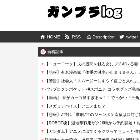
HOME
RSS
Description
twitter
新着記事