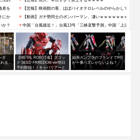
ンダ
【METAL ROBOT魂】ズゴッ
結局ガンプラのブランドでRG
現れる…
ク SEED FRREDOM ver明日
が一番ハズレがないよね？
予約開始！！キャバリアーと
あわせて４万か…