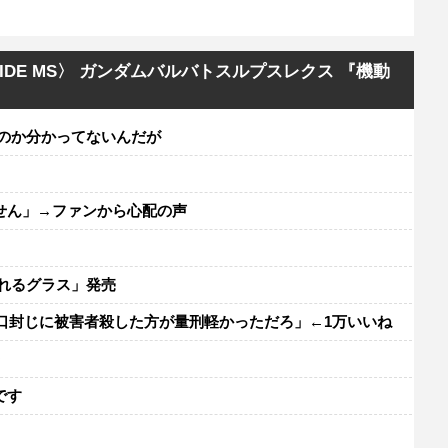
SIDE MS〉 ガンダムバルバトスルプスレクス 『機動
のか分かってないんだが
せん」→ファンから心配の声
れるグラス」発売
口封じに被害者殺した方が量刑軽かっただろ」←1万いいね
レ
です