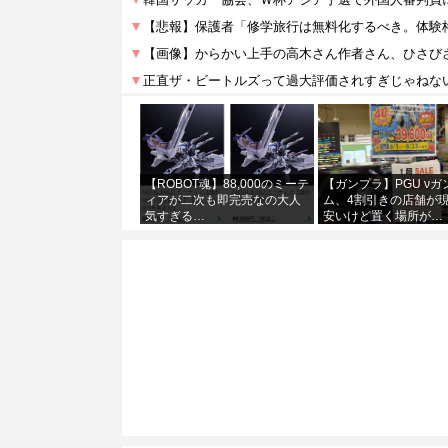
【ROBOT魂】88,000のミーテ
【ガンプラ】PGU νガ
ィアが二次も即完売なの大人
ム、4割引きの店舗が
気すぎる…
安いけど置く場所が…