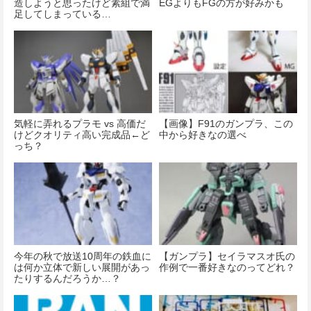
造しようと思ったけど素組で満
EGよりもFGの方が好みかも
足してしまっている…
気軽に弄れるプラモ vs 高価だ
【画像】F91のガンプラ、この
けどクオリティ高い完成品←ど
中から好きなの選べ
っち？
今年の秋で放送10周年の鉄血に
【ガンプラ】セイラマスオ氏の
は何か立体で新しい展開があっ
作例で一番好きなのってどれ？
たりするんだろうか…？