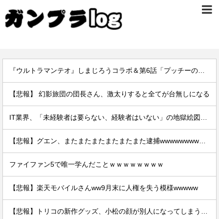
『ウルトラマンテオ』しまじろうコラボ＆第6話「プッチーのお引っ越し」感想・実況まとめ
【悲報】 幻影旅団の団長さん、激太りすると全てが台無しになる
IT業界、「未経験者は要らない、経験者はいない」の地獄絵図にwww
【悲報】グエン、またまたまたまたまたまた逮捕wwwwwwwwwwwwwww
ファイファン5で唯一学んだことｗｗｗｗｗｗｗｗ
【悲報】楽天モバイルさんww9月末に人権を失う模様wwwww
【悲報】トリコの新作グッズ、小松の顔が別人になってしまうｗｗｗｗ