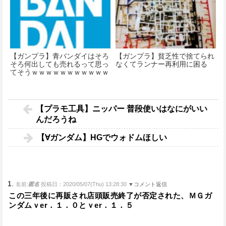
【ガンプラ】青バンダイはそろ
【ガンプラ】貧乏性で捨てられ
そろ何出しても売れるって思っ
なくてランナー再利用に困る
てそうｗｗｗｗｗｗｗｗｗｗｗ
【プラモ工具】ニッパー 普段使いはなにがいい
んだろうね
【∀ガンダム】HGでウォドムほしい
1.
名前:
匿名
投稿日：2020/05/07(Thu) 13:28:30
▼コメント返信
この三年後に再販され店頭販売終了が否定された、ＭＧガ
ンダムｖer．１．０とｖer．１．５