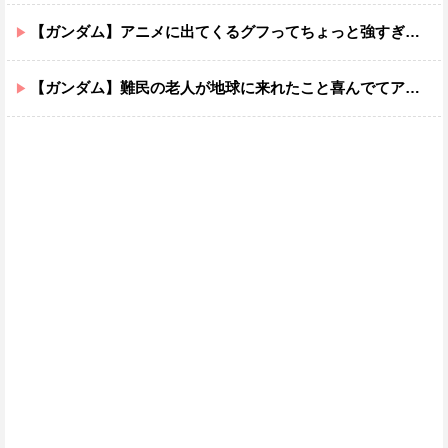
【ガンダム】アニメに出てくるグフってちょっと強すぎじゃない？
【ガンダム】難民の老人が地球に来れたこと喜んでてアレ？連邦もやってることヤバくない？ってなる