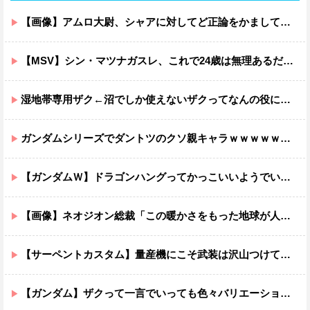
【画像】アムロ大尉、シャアに対してど正論をかましてしまうｗｗｗｗｗｗｗｗｗｗ
【MSV】シン・マツナガスレ、これで24歳は無理あるだろ…
湿地帯専用ザク←沼でしか使えないザクってなんの役に立つ設定なんだ？
ガンダムシリーズでダントツのクソ親キャラｗｗｗｗｗｗｗｗｗｗｗｗ
【ガンダムＷ】ドラゴンハングってかっこいいようでいて実は全然かっこよくないのでは？
【画像】ネオジオン総裁「この暖かさをもった地球が人間さえ破壊するんだ（汗だく）」
【サーペントカスタム】量産機にこそ武装は沢山つけてほしいよね
【ガンダム】ザクって一言でいっても色々バリエーションがあるよね