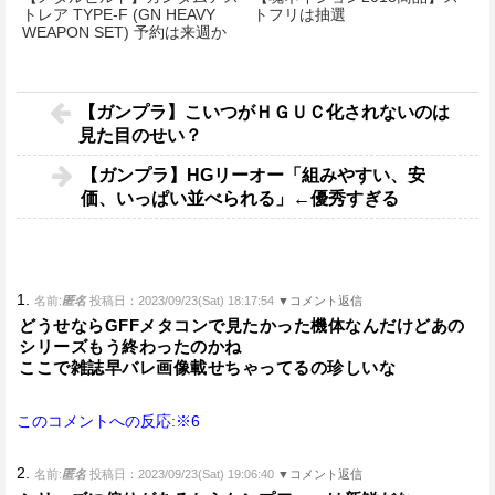
トレア TYPE-F (GN HEAVY
トフリは抽選
WEAPON SET) 予約は来週か
ら
【ガンプラ】こいつがＨＧＵＣ化されないのは
見た目のせい？
【ガンプラ】HGリーオー「組みやすい、安
価、いっぱい並べられる」←優秀すぎる
1.
名前:
匿名
投稿日：2023/09/23(Sat) 18:17:54
▼コメント返信
どうせならGFFメタコンで見たかった機体なんだけどあの
シリーズもう終わったのかね
ここで雑誌早バレ画像載せちゃってるの珍しいな
このコメントへの反応:※6
2.
名前:
匿名
投稿日：2023/09/23(Sat) 19:06:40
▼コメント返信