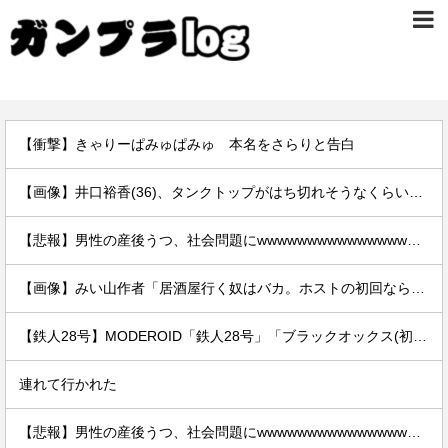
【衝撃】きゃりーぱみゅぱみゅ 本名をさらりと告白
【画像】井口裕香(36)、タンクトップがはち切れそうなくらいデカイｗｗｗｗｗｗｗｗｗｗｗ
【悲報】男性の産後うつ、社会問題にwwwwwwwwwwwwwwwwww
【画像】みい山作者「居酒屋行く奴はバカ。ホストの初回なら居酒屋より安く飲めてイケメンにチヤホヤされる」
【鉄人28号】MODEROID「鉄人28号」「ブラックオックス(初代鉄人版)」プラモデル【再販予約開始】
連れて行かれた
【悲報】男性の産後うつ、社会問題にwwwwwwwwwwwwwwwwww