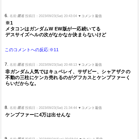
6.
名前:
匿名
投稿日：2023/09/23(Sat) 20:43:04
▼コメント返信
※1
メタコンはガンダムW EW版が一応続いてる
デスサイズヘルの次がなかなか決まらないけど
このコメントへの反応:※11
7.
名前:
匿名
投稿日：2023/09/23(Sat) 20:48:13
▼コメント返信
非ガンダム人気ではキュベレイ、サザビー、シャアザクの
不動の三柱にケンカ売れるのがグフカスとケンプファーく
らいだからな。
8.
名前:
匿名
投稿日：2023/09/23(Sat) 21:34:44
▼コメント返信
ケンプファーに4万は出せんな
9.