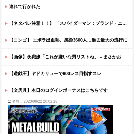
連れて行かれた
【ネタバレ注意！！】 「スパイダーマン：ブランド・ニュー・デイ」にも出てきたけどあの組織潰した方がいいだろ…
【コンゴ】 エボラ出血熱、感染3600人…過去最大の流行に
【画像】夜職嬢「これが嫌いな男リストね」←まさかお前らは当てはまってはあるまいな？ｗｗｗｗ
【遊戯王】ヤドカリューで900レス目指すスレ
【文房具】本日のログインボーナスはこちらです
1:
名無し 2023/09/22 20:02:28