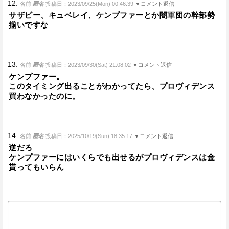
12.
名前:
匿名
投稿日：2023/09/25(Mon) 00:46:39
▼コメント返信
サザビー、キュベレイ、ケンプファーとか闇軍団の幹部勢
揃いですな
13.
名前:
匿名
投稿日：2023/09/30(Sat) 21:08:02
▼コメント返信
ケンプファー。
このタイミング出ることがわかってたら、プロヴィデンス
買わなかったのに。
14.
名前:
匿名
投稿日：2025/10/19(Sun) 18:35:17
▼コメント返信
逆だろ
ケンプファーにはいくらでも出せるがプロヴィデンスは金
貰ってもいらん