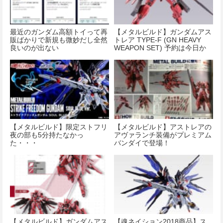
最近のガンダム高額トイって再
【メタルビルド】ガンダムアス
販ばかりで新規も微妙だし全然
トレア TYPE-F (GN HEAVY
良いのが出ない
WEAPON SET) 予約は今日か
らか…
【メタルビルド】限定ストフリ
【メタルビルド】アストレアの
夜の部も5分持たなかっ
アヴァランチ装備がプレミアム
た・・・
バンダイで登場！
【メタルビルド】ガンダムアス
【魂ネイション2018商品】ス