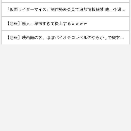
『仮面ライダーマイス』制作発表会見で追加情報解禁 他、今週の備忘録（2026/7/31～2026/8/6）
【悲報】黒人、卑怯すぎて炎上するｗｗｗｗ
【悲報】映画館の客、ほぼバイオテロレベルのやらかしで観客が避難する事態にｗｗｗｗ