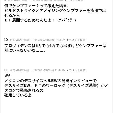
名前:
匿名
投稿日：2023/09/24(Sun) 00:58:04
▼コメント返信
何でケンプファー？って考えた結果、
ビルドストライクとアメイジングケンプファーを流用で出
せるから
ＢＦ展開するためなんだよ！（ﾅﾝﾀﾞｯﾃｰ）
10.
名前:
匿名
投稿日：2023/09/24(Sun) 07:58:24
▼コメント返信
プロヴィデンスは5万でも6万でも出すけどケンプファーは
別にいらないかな……。
11.
名前:
匿名
投稿日：2023/09/24(Sun) 11:47:02
▼コメント返信
※6
メタコンのデスサイズヘルEWの開発インタビューで
デスサイズEW、ＦＴのワーロック（デスサイズ系譜）がメ
タコンで発売されるの
確定しているよ