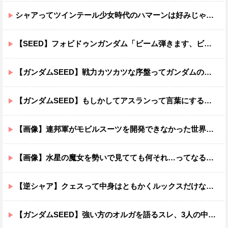
シャアってツインテール少女時代のハマーンは好みじゃなかったの？
【SEED】フォビドゥンガンダム「ビーム弾きます、ビーム曲げられます、空飛びます」←二世代目でこれ出来るのおかしいだろ
【ガンダムSEED】戦力カツカツな序盤ってガンダムの中だと割と珍しい気がする
【ガンダムSEED】もしかしてアスランって言葉にするのが下手なだけでめっちゃいい人なのでは？
【画像】連邦軍がモビルスーツを開発できなかった世界線のガンダムｗｗｗｗｗｗｗ
【画像】水星の魔女を勢いで見てても何それ…ってなる部分ｗｗｗｗｗｗｗｗ
【逆シャア】クェスって中身はともかくルックスだけなら最高だな
【ガンダムSEED】強い方のオルガを語るスレ、3人の中でも強化は一番されてない方