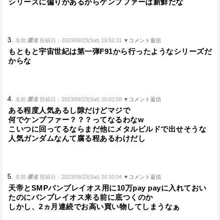
シリーズに偏りがあるからケンプファーは新鮮だな
3.
名前:
匿名
投稿日：2023/09/23(Sat) 19:52:31
▼コメント返信
もともと宇宙世紀は第一弾F91から行ったようなシリーズだ
からな
4.
名前:
匿名
投稿日：2023/09/23(Sat) 20:02:58
▼コメント返信
ある程度人気あるし隙だけどマジで
何でケンプファー？？？ってなるわなw
こいつに回ってるならまだ他にメタルビルドで出せそうな
人気ガンダムなんて腐る程あるわけだし
5.
名前:
匿名
投稿日：2023/09/23(Sat) 20:10:04
▼コメント返信
天帝とSMPバンプレイオス用に10万pay payに入れておい
たのにバンプレイオス来る前に底つくのか
しかし、2ヵ月連続でお高い買い物してしまうなぁ