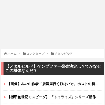
ホーム
コレクターズ
メタルビルド
【メタルビルド】ケンプファー発売決定…？てかなぜ
この機体なんだ？
【画像】みい山作者「居酒屋行く奴はバカ。ホストの初回なら居酒屋より安く飲めてイケメンにチヤホヤされる」
【機甲創世記モスピーダ】 「トイライズ」シリーズ新作【明日予約開始】