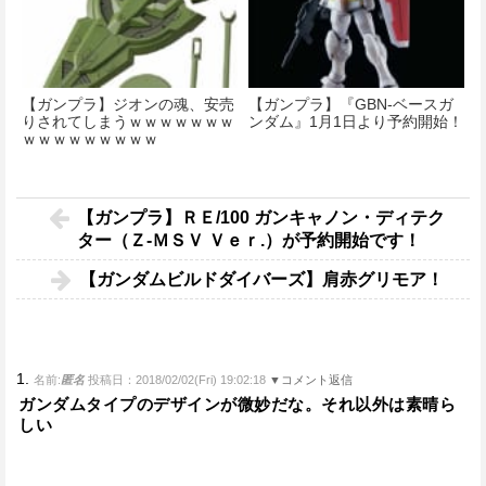
【ガンプラ】ジオンの魂、安売
【ガンプラ】『GBN-ベースガ
りされてしまうｗｗｗｗｗｗｗ
ンダム』1月1日より予約開始！
ｗｗｗｗｗｗｗｗｗ
【ガンプラ】ＲＥ/100 ガンキャノン・ディテク
ター（Ｚ-ＭＳＶ Ｖｅｒ.）が予約開始です！
【ガンダムビルドダイバーズ】肩赤グリモア！
1.
名前:
匿名
投稿日：2018/02/02(Fri) 19:02:18
▼コメント返信
ガンダムタイプのデザインが微妙だな。それ以外は素晴ら
しい