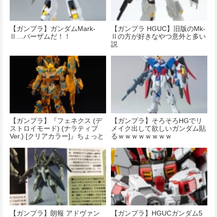
【ガンプラ】ガンダムMark-
【ガンプラ HGUC】旧版のMk-
Ⅱ…バーザムだ！！
Ⅱの方が好きなやつ意外と多い
説
【ガンプラ】『フェネクス (デ
【ガンプラ】そろそろHGでリ
ストロイモード) (ナラティブ
メイク出して欲しいガンダム貼
Ver.) [クリアカラー]』ちょっと
るｗｗｗｗｗｗｗｗ
電脳空間感でるな
【ガンプラ】朗報 アドヴァン
【ガンプラ】HGUCガンダム5