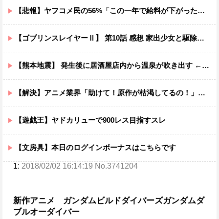
【悲報】ヤフコメ民の56%「この一年で給料が下がった」←一体どんな仕事してんだよこいつらｗｗｗｗ
【ゴブリンスレイヤーⅡ】 第10話 感想 家出少女と駆除業者
【熊本地震】 発生後に居酒屋店内から温泉が吹き出す ← これ前触れじゃね？
【解決】アニメ業界「助けて！原作が枯渇してるの！」←いや既存作品の2期やったら良いよね？
【遊戯王】ヤドカリューで900レス目指すスレ
【文房具】本日のログインボーナスはこちらです
1:
2018/02/02 16:14:19 No.3741204
新作アニメ ガンダムビルドダイバーズ
ガンダムダ
ブルオーダイバー