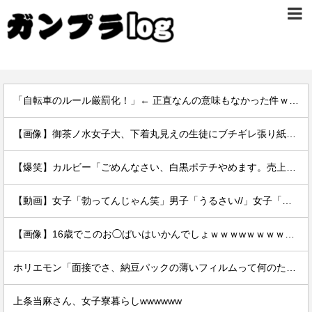
「自転車のルール厳罰化！」← 正直なんの意味もなかった件ｗｗｗｗｗｗｗｗ
【画像】御茶ノ水女子大、下着丸見えの生徒にブチギレ張り紙ｗｗｗｗ
【爆笑】カルビー「ごめんなさい、白黒ポテチやめます。売上ガタ落ちしました…」
【動画】女子「勃ってんじゃん笑」男子「うるさい//」女子「キャハハ！」→フ●ラ開始ｗｗｗｗｗｗｗｗｗｗ
【画像】16歳でこのお◯ぱいはいかんでしょｗｗｗwｗｗｗｗｗｗｗｗ❤
ホリエモン「面接でさ、納豆パックの薄いフィルムって何のために入っていの？って聞くわけ」
上条当麻さん、女子寮暮らしwwwwww