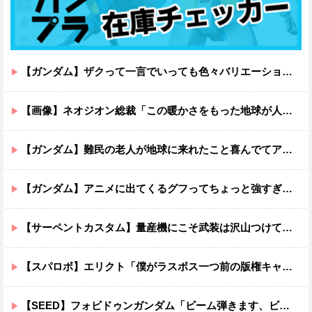
【ガンダム】ザクって一言でいっても色々バリエーションがあるよね
【画像】ネオジオン総裁「この暖かさをもった地球が人間さえ破壊するんだ（汗だく）」
【ガンダム】難民の老人が地球に来れたこと喜んでてアレ？連邦もやってることヤバくない？ってなる
【ガンダム】アニメに出てくるグフってちょっと強すぎじゃない？
【サーペントカスタム】量産機にこそ武装は沢山つけてほしいよね
【スパロボ】エリクト「僕がラスボス一つ前の版権キャラ最後の敵ってちょっと荷が重すぎない？」
【SEED】フォビドゥンガンダム「ビーム弾きます、ビーム曲げられます、空飛びます」←二世代目でこれ出来るのおかしいだろ