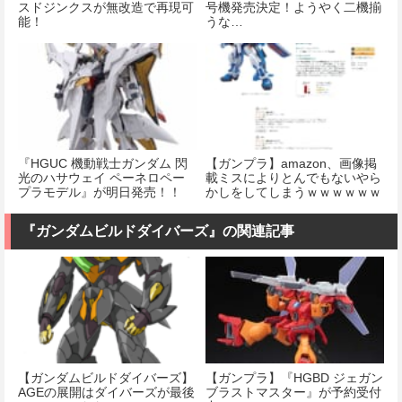
スドジンクスが無改造で再現可
号機発売決定！ようやく二機揃
能！
うな…
『HGUC 機動戦士ガンダム 閃
【ガンプラ】amazon、画像掲
光のハサウェイ ペーネロペー
載ミスによりとんでもないやら
プラモデル』が明日発売！！
かしをしてしまうｗｗｗｗｗｗ
ｗｗｗｗｗｗｗｗｗｗ
『ガンダムビルドダイバーズ』の関連記事
【ガンダムビルドダイバーズ】
【ガンプラ】『HGBD ジェガン
AGEの展開はダイバーズが最後
ブラストマスター』が予約受付