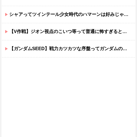
シャアってツインテール少女時代のハマーンは好みじゃなかったの？
【V作戦】ジオン視点のこいつ等って普通に怖すぎると思う…
【ガンダムSEED】戦力カツカツな序盤ってガンダムの中だと割と珍しい気がする