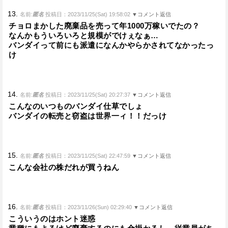
13.
名前:
匿名
投稿日：2023/11/25(Sat) 19:58:02
▼コメント返信
チョロまかした廃棄品を売って年1000万稼いでたの？
なんかもういろいろと規模がでけぇなぁ…
バンダイって前にも派遣になんかやらかされてなかったっ
け
14.
名前:
匿名
投稿日：2023/11/25(Sat) 20:27:37
▼コメント返信
こんなのいつものバンダイ仕草でしょ
バンダイの転売と窃盗は世界一ィ！！だっけ
15.
名前:
匿名
投稿日：2023/11/25(Sat) 22:47:59
▼コメント返信
こんな会社の株だれが買うねん
16.
名前:
匿名
投稿日：2023/11/26(Sun) 02:29:40
▼コメント返信
こういうのはホント迷惑