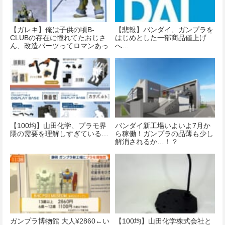
【ガレキ】俺は子供の頃B-
【悲報】バンダイ、ガンプラを
CLUBの存在に憧れてたおじさ
はじめとした一部商品値上げ
ん、改造パーツってロマンあっ
へ…
たよね…
【100均】山田化学、プラモ界
バンダイ新工場いよいよ7月か
隈の需要を理解しすぎている…
ら稼働！ガンプラの品薄も少し
解消されるか…！？
ガンプラ博物館 大人¥2860←い
【100均】山田化学株式会社と