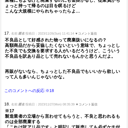
業種にもよるけど廃棄するのにも金掛かるし、従業員がち
ょっと持って帰るのは目を瞑るけど
こんな大規模にやられちゃったらよ…
17.
名前:
匿名
投稿日：2023/11/26(Sun) 11:41:14
▼コメント返信
不良品として好感された物って廃棄扱いになるの？
高額商品だから妥協したくないという意味で、ちょっとし
た不良でも交換を要求する人がいるだろうけど、こういう
不良品を訳あり品として売れないもんかと思うんだよ。
再販がないなら、ちょっとした不良品でもいいから欲しい
って人も多いんじゃないかな。
このコメントへの反応:※18
18.
名前:
匿名
投稿日：2023/11/27(Mon) 08:35:39
▼コメント返信
※17
製造業者の立場から言わせてもらうと、不良と思われるも
のは全部廃棄する
「これは訳アリ品です」と明記して販売しても必ずケチ付