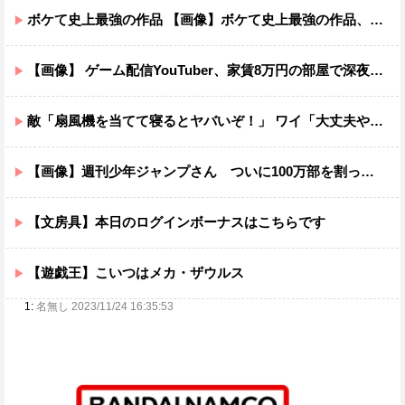
ボケて史上最強の作品 【画像】ボケて史上最強の作品、ついに決まるｗｗｗｗｗｗｗｗ
【画像】 ゲーム配信YouTuber、家賃8万円の部屋で深夜配信→管理会社から厳重注意されてお気持ち表明
敵「扇風機を当てて寝るとヤバいぞ！」 ワイ「大丈夫やろｗｗｗ」扇風機ポチー
【画像】週刊少年ジャンプさん ついに100万部を割ってしまう。何故ジャンプは読まれなくなったのか
【文房具】本日のログインボーナスはこちらです
【遊戯王】こいつはメカ・ザウルス
1:
名無し 2023/11/24 16:35:53