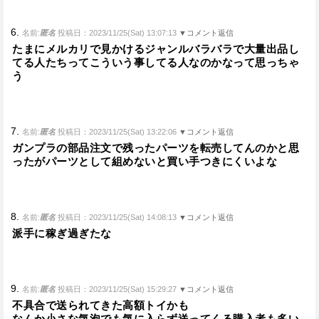
6.
名前:
匿名
投稿日：2023/11/25(Sat) 13:07:13
▼コメント返信
たまにメルカリで見かけるジャンルバラバラで大量出品し
てる人たちってこういう事してる人なのかなって思っちゃ
う
7.
名前:
匿名
投稿日：2023/11/25(Sat) 13:22:06
▼コメント返信
ガンプラの部品注文で残ったパーツを転売してんのかと思
ったがパーツとして組めないと買い手つきにくいよな
8.
名前:
匿名
投稿日：2023/11/25(Sat) 14:08:13
▼コメント返信
派手に稼ぎ過ぎたな
9.
名前:
匿名
投稿日：2023/11/25(Sat) 15:29:27
▼コメント返信
不具合で送られてきた高額トイかも
なんか小さな気泡でも気に入らず送ってくる購入者も多い