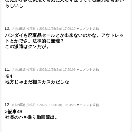
らしいし
10.
名前:
匿名
投稿日：2023/11/25(Sat) 17:09:10
▼コメント返信
バンダイも廃棄品セールとか出来ないのかな。アウトレッ
トとかでさ。法律的に無理？
この派遣はクソだが。
11.
名前:
匿名
投稿日：2023/11/25(Sat) 17:20:09
▼コメント返信
※4
地方じゃまだ棚スカスカだしな
12.
名前:
匿名
投稿日：2023/11/25(Sat) 19:04:23
▼コメント返信
>記事49
社長のハ✕撮り動画流出。