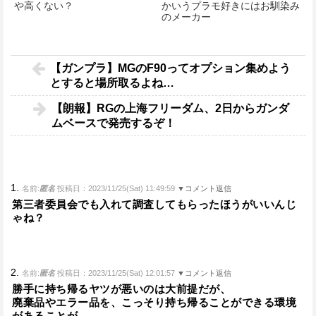
や高くない？
かいうプラモ好きにはお馴染み
のメーカー
【ガンプラ】MGのF90ってオプション集めよう
とすると場所取るよね…
【朗報】RGの上海フリーダム、2日からガンダ
ムベースで発売するぞ！
1.
名前:
匿名
投稿日：2023/11/25(Sat) 11:49:59
▼コメント返信
第三者委員会でも入れて調査してもらったほうがいいんじ
ゃね？
2.
名前:
匿名
投稿日：2023/11/25(Sat) 12:01:57
▼コメント返信
勝手に持ち帰るヤツが悪いのは大前提だが、
廃棄品やエラー品を、こっそり持ち帰ることができる環境
があることが