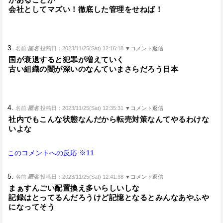
会社としてマズい！徹底した管理をせねば！
3.
名前:
匿名
投稿日：2023/11/25(Sat) 12:16:18
▼コメント返信
国が衰退すると犯罪が増えていく
古い組織の闇が深いのなんていまさらだろう日本
4.
名前:
匿名
投稿日：2023/11/25(Sat) 12:35:31
▼コメント返信
社内でもこんな状態なんだから転売対策なんてやるわけな
いよな
このコメントへの反応:※11
5.
名前:
匿名
投稿日：2023/11/25(Sat) 12:41:38
▼コメント返信
まぁすんごい配置換え多いらしいしな
記録はとってるんだろうけど記憶となるとみんなあやふや
になってそう