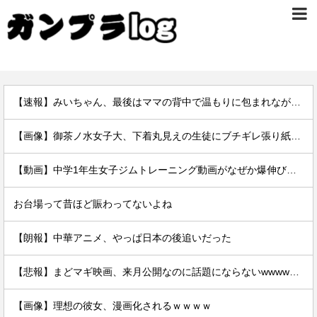
【速報】みいちゃん、最後はママの背中で温もりに包まれながら逝く…
【画像】御茶ノ水女子大、下着丸見えの生徒にブチギレ張り紙ｗｗｗｗ
【動画】中学1年生女子ジムトレーニング動画がなぜか爆伸びしてしまうｗｗｗｗ
お台場って昔ほど賑わってないよね
【朗報】中華アニメ、やっぱ日本の後追いだった
【悲報】まどマギ映画、来月公開なのに話題にならないwwwwwww
【画像】理想の彼女、漫画化されるｗｗｗｗ