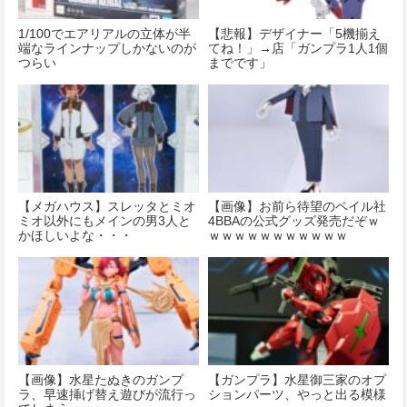
1/100でエアリアルの立体が半
【悲報】デザイナー「5機揃え
端なラインナップしかないのが
てね！」→店「ガンプラ1人1個
つらい
までです」
【メガハウス】スレッタとミオ
【画像】お前ら待望のペイル社
ミオ以外にもメインの男3人と
4BBAの公式グッズ発売だぞｗ
かほしいよな・・・
ｗｗｗｗｗｗｗｗｗｗｗ
【画像】水星たぬきのガンプ
【ガンプラ】水星御三家のオプ
ラ、早速挿げ替え遊びが流行っ
ションパーツ、やっと出る模様