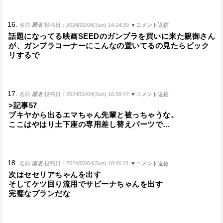
16.
名前:
匿名
投稿日：2024/02/04(Sun) 14:14:39
▼コメント返信
話題になってる映画SEEDのガンプラを買いに来た親御さん
が、ガンプラコーナーにこんなの置いてるの見たらビック
リするで
17.
名前:
匿名
投稿日：2024/02/04(Sun) 16:39:47
▼コメント返信
>記事57
ブキヤから出るエマちゃん先輩と被っちゃうな。
ここはやはり土下座の専用差し替えパーツで…
18.
名前:
匿名
投稿日：2024/02/04(Sun) 18:46:21
▼コメント返信
次はセセリアちゃんを出す
そしてケツ回り流用でサビーナちゃんを出す
完璧なプランだな