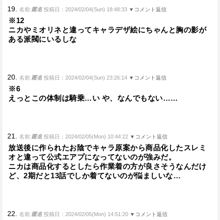
19.
名前:
匿名
投稿日：2024/02/04(Sun) 18:48:33
▼コメント返信
※12
ニカやミオリネと違ってキャラデザ絵にちゃんと胸の影が
ある派閥にいるしな
20.
名前:
匿名
投稿日：2024/02/04(Sun) 23:26:14
▼コメント返信
※6
えっとこの体制は騎乗…い や、なんでもない……
21.
名前:
匿名
投稿日：2024/02/05(Mon) 10:44:22
▼コメント返信
放送後に作られたお陰でキャラ原案から商品化したスレミ
オと違って公式エアプになってないのが強みだ。
ニカは商品化するとしたら作業着の方が良さそうなんだけ
ど、2期だと13話でしか着てないのが悩ましいな…
22.
名前:
匿名
投稿日：2024/02/05(Mon) 14:51:20
▼コメント返信