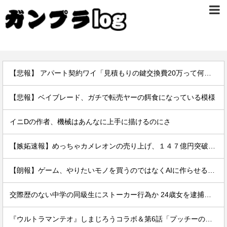
【悲報】 アパート契約ワイ「見積もりの鍵交換費20万って何ですか？」不動産屋「鍵を新しい物に交換したのです」
【悲報】ベイブレード、ガチで転売ヤーの餌食になっている模様
イニDの作者、機械はあんなに上手に描けるのにさ
【嫉妬速報】めっちゃカメレオンの売り上げ、１４７億円突破www
【朗報】ゲーム、やりたいモノを買うのではなくAIに作らせる時代が到来ｗｗｗｗ
交際歴のない中学の同級生にストーカー行為か 24歳女を逮捕「私はあなたの味方」
『ウルトラマンテオ』しまじろうコラボ＆第6話「プッチーのお引っ越し」感想・実況まとめ