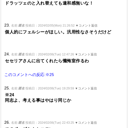
ドラッツェのと入れ替えても違和感無いな！
23.
名前:
匿名
投稿日：2024/02/05(Mon) 21:26:52
▼コメント返信
個人的にフェルシーがほしい。汎用性なさそうだけど
24.
名前:
匿名
投稿日：2024/02/06(Tue) 12:47:26
▼コメント返信
セセリアさんに出てくれたら懺悔室作るわ
このコメントへの反応:※25
25.
名前:
匿名
投稿日：2024/02/06(Tue) 19:29:59
▼コメント返信
※24
同志よ、考える事はやはり同じか
26.
名前:
匿名
投稿日：2024/02/06(Tue) 22:43:25
▼コメント返信