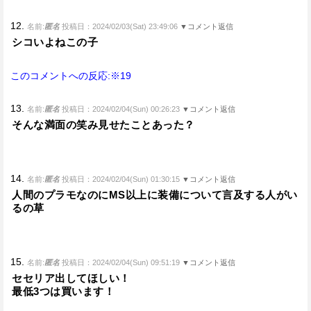
12.
名前:
匿名
投稿日：2024/02/03(Sat) 23:49:06
▼コメント返信
シコいよねこの子
このコメントへの反応:※19
13.
名前:
匿名
投稿日：2024/02/04(Sun) 00:26:23
▼コメント返信
そんな満面の笑み見せたことあった？
14.
名前:
匿名
投稿日：2024/02/04(Sun) 01:30:15
▼コメント返信
人間のプラモなのにMS以上に装備について言及する人がい
るの草
15.
名前:
匿名
投稿日：2024/02/04(Sun) 09:51:19
▼コメント返信
セセリア出してほしい！
最低3つは買います！