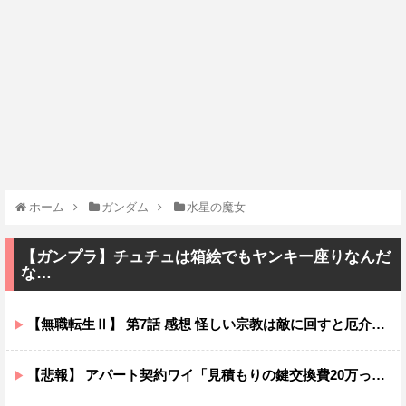
ホーム
ガンダム
水星の魔女
【ガンプラ】チュチュは箱絵でもヤンキー座りなんだ
な…
【無職転生Ⅱ】 第7話 感想 怪しい宗教は敵に回すと厄介ニャ【異世界行ったら本気だす】
【悲報】 アパート契約ワイ「見積もりの鍵交換費20万って何ですか？」不動産屋「鍵を新しい物に交換したのです」