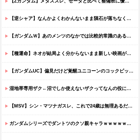
【Zガンダム】メタススレ、ゼータと比べて整備班に優しそう
【逆シャア】なんかよくわかんないまま隕石が落ちなくていい感じに終わった作品ｗｗｗｗｗｗ
【ガンダムＷ】あのメンツのなかでは比較的常識のあるほうなのがデュオだよね
【種運命】ネオが結局よく分からないまま新しい映画が終わった後ももやもやしてる
【ガンダムUC】偏見だけど覚醒ユニコーンのコックピットってエアコンの効きが強そうでいいよね
湿地帯専用ザク←沼でしか使えないザクってなんの役に立つ設定なんだ？
【MSV】シン・マツナガスレ、これで24歳は無理あるだろ…
ガンダムシリーズでダントツのクソ親キャラｗｗｗｗｗｗｗｗｗｗｗｗ