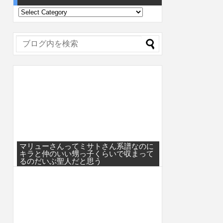
マリューさんってミサトさん系譜なのに
キラと仲のいい甥っ子くらいで収まって
るのだいぶ聖人だと思う