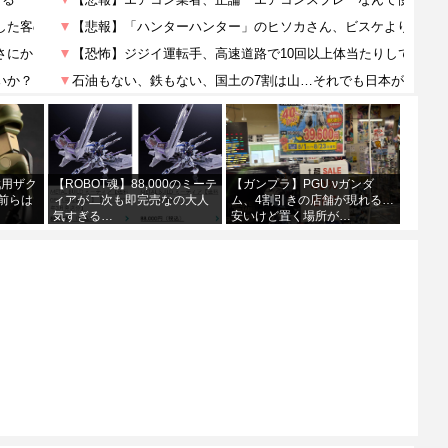
戦用ザク
【ROBOT魂】88,000のミーテ
【ガンプラ】PGU νガンダ
前らは
ィアが二次も即完売なの大人
ム、4割引きの店舗が現れる…
気すぎる…
安いけど置く場所が…