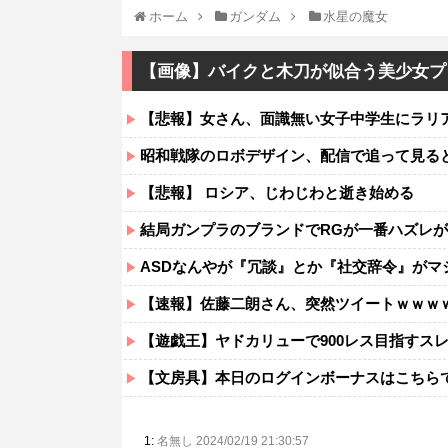
ホーム
ガンダム
水星の魔女
【画像】バイクと木刀が似合う美少女プ
【悲報】女さん、面識無い女子中学生にラリ
昭和戦隊のロボデザイン、配信で追って見る
【悲報】 ロシア、じわじわと逝き始める
結局ガンプラのブランドでRGが一番ハズレ
ASDなんやが『冗談』とか『社交辞令』がマ
【速報】佐藤二朗さん、突然ツイートｗｗｗ
【遊戯王】ヤドカリューで900レス目指すス
【文房具】本日のログインボーナスはこちら
1:
名無し 2024/02/19 21:30:57