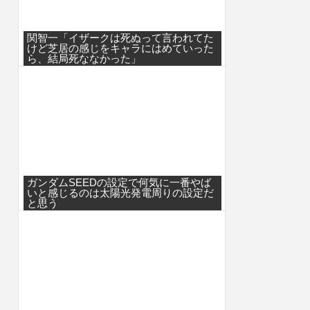
関智一「イザークは死ぬって言われてた
けど芝居の感じをキャラにはめていった
ら、結局死ななかった」
ガンダムSEEDの設定で何気に一番やば
いと感じるのは太陽光発電周りの設定だ
と思う