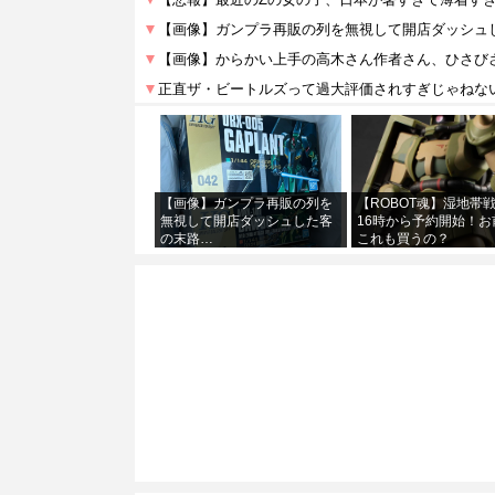
【画像】ガンプラ再販の列を
【ROBOT魂】湿地帯
無視して開店ダッシュした客
16時から予約開始！お
の末路…
これも買うの？