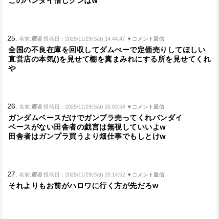
このバンダイ憎しクンはw
25.
名前:
匿名
投稿日：2025/11/29(Sat) 14:44:47
▼コメント返信
全国の不良在庫を回収してダムべーで定価売りしてほしい
直営店の本気()を見せて棚を糞まみれにする所を見せてくれ
や
26.
名前:
匿名
投稿日：2025/11/29(Sat) 15:03:58
▼コメント返信
ガンダムベースだけでガンプラ売ってくれバンダイ
ベースがない田舎者の戯言は無視していいよw
田舎者はガンプラ買うより畑仕事でもしとけw
27.
名前:
匿名
投稿日：2025/11/29(Sat) 15:14:52
▼コメント返信
それよりもお前がハロワに行く方が先だろw