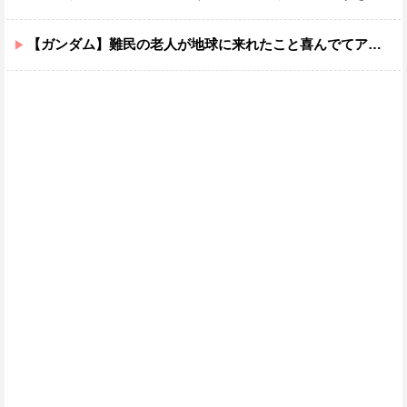
【ガンダム】難民の老人が地球に来れたこと喜んでてアレ？連邦もやってることヤバくない？ってなる