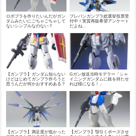
ロボプラを作りたいんだがガン
プレバンガンプラ総選挙投票受
ダムみたいにごちゃごちゃして
付中！実質再販希望アンケート
ないシンプルなのない？
だよね…
【ガンプラ】ガンダム知らない
Gガン放送当時モデラー「シャ
けどはじめてガンプラ作ろうと
イニングガンダムに銃を持たせ
思うんだが何かおすすめある？
れば様になる！」
【ガンプラ】満足度が低かった
【ガンプラ】顎引くポーズさせ