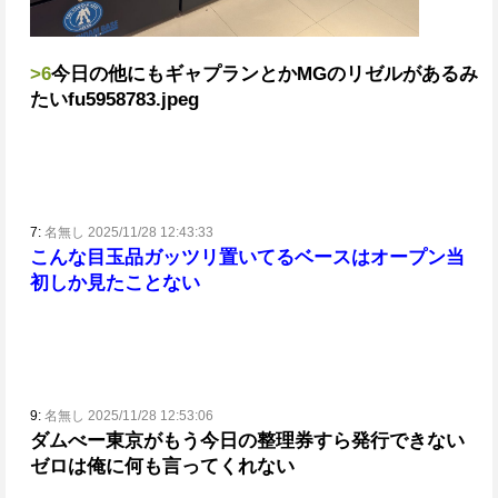
>6
今日の
他にもギャプランとかMGのリゼルがあるみ
たい
fu5958783.jpeg
7:
名無し 2025/11/28 12:43:33
こんな目玉品ガッツリ置いてるベースはオープン当
初しか見たことない
9:
名無し 2025/11/28 12:53:06
ダムべー東京がもう今日の整理券すら発行できない
ゼロは俺に何も言ってくれない