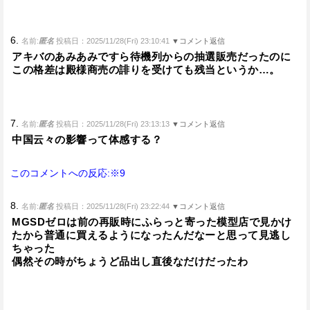
6.
名前:
匿名
投稿日：2025/11/28(Fri) 23:10:41
▼コメント返信
アキバのあみあみですら待機列からの抽選販売だったのに
この格差は殿様商売の誹りを受けても残当というか…。
7.
名前:
匿名
投稿日：2025/11/28(Fri) 23:13:13
▼コメント返信
中国云々の影響って体感する？
このコメントへの反応:※9
8.
名前:
匿名
投稿日：2025/11/28(Fri) 23:22:44
▼コメント返信
MGSDゼロは前の再販時にふらっと寄った模型店で見かけ
たから普通に買えるようになったんだなーと思って見逃し
ちゃった
偶然その時がちょうど品出し直後なだけだったわ