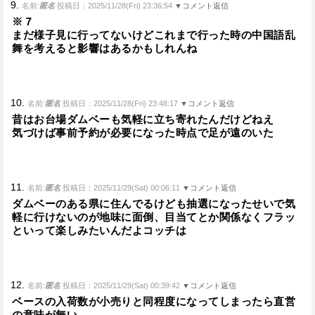
9.
名前:
匿名
投稿日：2025/11/28(Fri) 23:36:54
▼コメント返信
※７
まだ様子見に行ってないけどこれまで行った時の中国語乱
舞を考えると影響はあるかもしれんね
10.
名前:
匿名
投稿日：2025/11/28(Fri) 23:48:17
▼コメント返信
昔はお台場ダムベーも気軽に立ち寄れたんだけどねえ
気づけば事前予約が必要になった時点で足が遠のいた
11.
名前:
匿名
投稿日：2025/11/29(Sat) 00:06:11
▼コメント返信
ダムベーのある県に住んでるけども抽選になったせいで気
軽に行けないのが地味に面倒、目当てとか関係なくフラッ
といって楽しみたいんだよコッチは
12.
名前:
匿名
投稿日：2025/11/29(Sat) 00:39:42
▼コメント返信
ベースの入荷数が小売りと同程度になってしまったら直営
の意味が無い