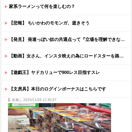
家系ラーメンって何を楽しむの？
【悲報】 ちいかわのモモンガ、逝きそう
【発見】 発達っぽい奴の共通点って『立場を理解できない』だよな
【動画】女さん、インスタ映えの為にロードスターを路肩に止めて記念撮影していたら後続車に突っ込まれて咽び泣くwwwwwwwwwwwwwww
【遊戯王】ヤドカリューで900レス目指すスレ
【文房具】本日のログインボーナスはこちらです
1:
名無し 2025/11/28 12:30:47