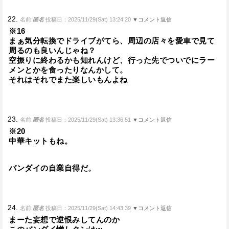
22.
名前:
匿名
投稿日：2025/11/29(Sat) 13:24:20
▼コメント返信
※16
まぁ気分転換でドライブがてら、周辺の店々を愛車で見て
周るのも良いんじゃね？
空振りに終わるかも知れんけど、行った先でついでにラー
メンとかを食ったりなんかして。
それはそれでまた楽しいもんよね
23.
名前:
匿名
投稿日：2025/11/29(Sat) 13:36:51
▼コメント返信
※20
中華キットもね。
バンダイの自業自得だ。
24.
名前:
匿名
投稿日：2025/11/29(Sat) 14:43:39
▼コメント返信
まーた妄想で逆恨みしてんのか