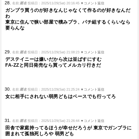
28.
名前:
匿名
投稿日：2025/11/29(Sat) 20:16:45
▼コメント返信
ガンプラ買うのが好きなんじゃなくて作るのが好きなんだ
わ
東京に住んで狭い部屋で積みプラ、パチ組するくらいなら
要らんな
29.
名前:
匿名
投稿日：2025/11/29(Sat) 21:08:23
▼コメント返信
デステイニーは嫌いだから次は並ばすにすむ
FA-ZZと同日発売なら買ってメルカリ行きだ
30.
名前:
匿名
投稿日：2025/11/29(Sat) 21:25:24
▼コメント返信
女に相手にされない弱男どもはベースでも行ってろ
31.
名前:
匿名
投稿日：2025/11/29(Sat) 21:26:44
▼コメント返信
田舎で家庭持ってるほうが幸せだろうが 東京でガンプラに
囲まれて孤独死しろや 弱男ども