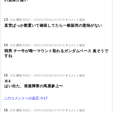
13.
名前:
匿名
投稿日：2025/11/29(Sat) 02:18:29
▼コメント返信
直営ばっか数置いて確保してたら一般販売の意味がない
14.
名前:
匿名
投稿日：2025/11/29(Sat) 05:18:18
▼コメント返信
弱男 チー牛が唯一マウント取れるガンダムベース 臭そうで
すね
15.
名前:
匿名
投稿日：2025/11/29(Sat) 06:22:10
▼コメント返信
※4
はい出た、発達障害の馬鹿参上〜
このコメントへの反応:※17
16.
名前:
匿名
投稿日：2025/11/29(Sat) 07:19:26
▼コメント返信