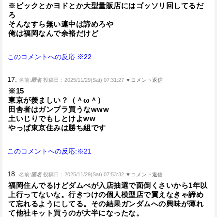
※ビックとかヨドとか大型量販店にはゴッソリ回してるだ
ろ
そんなすら無い連中は諦めろや
俺は福岡なんで余裕だけど
このコメントへの反応:※22
17.
名前:
匿名
投稿日：2025/11/29(Sat) 07:31:27
▼コメント返信
※15
東京が羨ましい？（＾ω＾）
田舎者はガンプラ買うなwww
土いじりでもしとけよww
やっぱ東京住みは勝ち組です
このコメントへの反応:※21
18.
名前:
匿名
投稿日：2025/11/29(Sat) 07:53:32
▼コメント返信
福岡住んでるけどダムべが入店抽選で面倒くさいから1年以
上行ってないな。行きつけの個人模型店で買えなきゃ諦め
て忘れるようにしてる。その結果ガンダムへの興味が薄れ
て他社キット買うのが大半になったな。