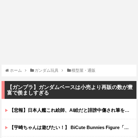
ホーム
ガンダム玩具
模型屋・通販
【ガンプラ】ガンダムベースは小売より再販の数が豊
富で羨ましすぎる
【悲報】日本人艦これ絵師、AI絵だと誹謗中傷され筆を折ってしまう
【宇崎ちゃんは遊びたい！】 BiCute Bunnies Figure「宇崎花」「宇崎月」メタリックパープルver. プライズフィギュア【ラウンドワン限定で展開決定】