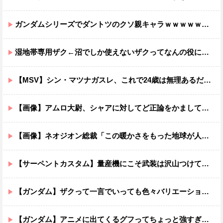
ガンダムシリーズでダントツのクソ親キャラｗｗｗｗｗｗｗｗｗｗｗｗ
湿地帯専用ザク←沼でしか使えないザクってなんの役に立つ設定なんだ？
【MSV】シン・マツナガスレ、これで24歳は無理あるだろ…
【画像】アムロ大尉、シャアに対してど正論をかましてしまうｗｗｗｗｗｗｗｗｗｗ
【画像】ネオジオン総裁「この暖かさをもった地球が人間さえ破壊するんだ（汗だく）」
【サーペントカスタム】量産機にこそ武装は沢山つけてほしいよね
【ガンダム】ザクって一言でいっても色々バリエーションがあるよね
【ガンダム】アニメに出てくるグフってちょっと強すぎじゃない？