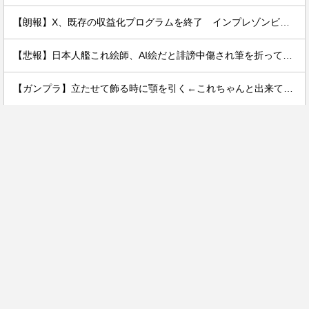
【朗報】X、既存の収益化プログラムを終了 インプレゾンビ死滅か
【悲報】日本人艦これ絵師、AI絵だと誹謗中傷され筆を折ってしまう
【ガンプラ】立たせて飾る時に顎を引く←これちゃんと出来てるの少なくない？