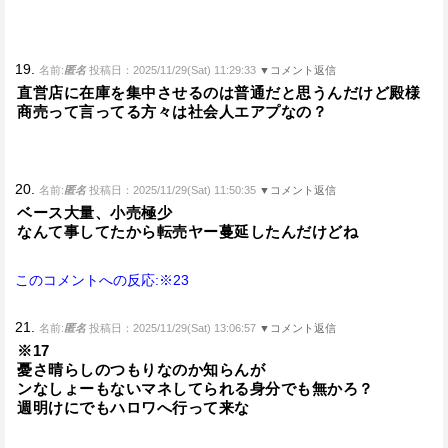
19.
名前:
匿名
投稿日：2025/11/29(Sat) 11:29:33
▼コメント返信
直営店に在庫を集中させるのは普通だと思うんだけど殿様
商売って言ってる方々は社会人エアプなの？
20.
名前:
匿名
投稿日：2025/11/29(Sat) 11:50:35
▼コメント返信
ベース大量、小売極少
なんて事してたから転売ヤー蔓延したんだけどね
このコメントへの反応:※23
21.
名前:
匿名
投稿日：2025/11/29(Sat) 13:06:57
▼コメント返信
※17
憂さ晴らしのつもりなのか知らんが
ンなしょーもないマネしてられる身分でも無かろ？
週明けにでもハロワへ行って来な