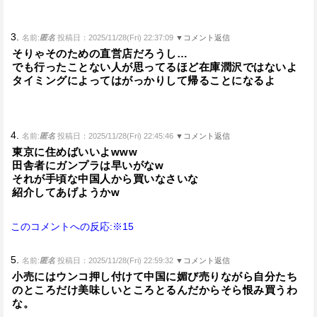
3.
名前:
匿名
投稿日：2025/11/28(Fri) 22:37:09
▼コメント返信
そりゃそのための直営店だろうし…
でも行ったことない人が思ってるほど在庫潤沢ではないよ
タイミングによってはがっかりして帰ることになるよ
4.
名前:
匿名
投稿日：2025/11/28(Fri) 22:45:46
▼コメント返信
東京に住めばいいよwww
田舎者にガンプラは早いがなw
それが手頃な中国人から買いなさいな
紹介してあげようかw
このコメントへの反応:※15
5.
名前:
匿名
投稿日：2025/11/28(Fri) 22:59:32
▼コメント返信
小売にはウンコ押し付けて中国に媚び売りながら自分たち
のところだけ美味しいところとるんだからそら恨み買うわ
な。