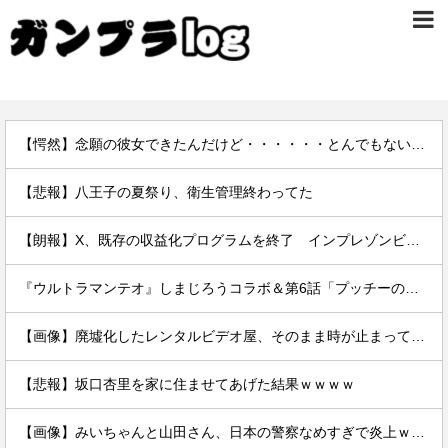
【愕然】念願の彼女できたんだけど・・・・・・とんでもない素性が見えてきた・・・・・・
【悲報】八王子の夏祭り、衛生管理終わってた
【朗報】X、既存の収益化プログラムを終了 インプレゾンビ死滅か
『ウルトラマンテオ』しまじろうコラボ＆第6話「プッチーのお引っ越し」感想・実況まとめ
【画像】廃墟化したレンタルビデオ屋、そのまま時が止まってしまっていると話題にｗｗｗｗ
【悲報】坂口杏里を家に住ませてあげた結果ｗｗｗｗ
【画像】みいちゃんと山田さん、日本の警察なめすぎで炎上ｗｗｗｗwｗｗｗｗｗｗｗｗｗ