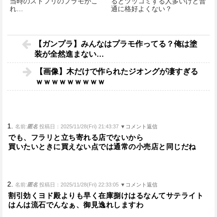
当時のストフリのプラモがこ
るとツッコミする人多いけど普
れ…
通に格好よくない？
【ガンプラ】みんなはプラモ作ってる？俺は塗
装が全然進まない…
【画像】木だけで作られたジオングが凄すぎる
ｗｗｗｗｗｗｗｗｗ
1.
名前:
匿名
投稿日：2025/11/28(Fri) 21:43:37
▼コメント返信
でも、フラリと立ち寄れる店でないから
買いたいときに買えない点では通常の小売店と同じだね
2.
名前:
匿名
投稿日：2025/11/28(Fri) 22:33:05
▼コメント返信
割引効くヨド殿よりも早く在庫捌けはるなんてサテライト
はんは流石でんなぁ、御見逸れしますわ