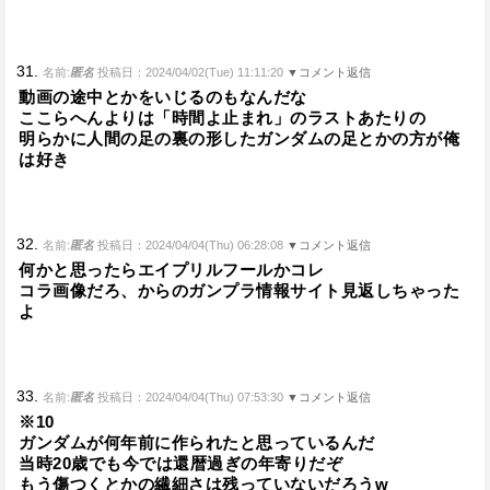
31.
名前:
匿名
投稿日：2024/04/02(Tue) 11:11:20
▼コメント返信
動画の途中とかをいじるのもなんだな
ここらへんよりは「時間よ止まれ」のラストあたりの
明らかに人間の足の裏の形したガンダムの足とかの方が俺
は好き
32.
名前:
匿名
投稿日：2024/04/04(Thu) 06:28:08
▼コメント返信
何かと思ったらエイプリルフールかコレ
コラ画像だろ、からのガンプラ情報サイト見返しちゃった
よ
33.
名前:
匿名
投稿日：2024/04/04(Thu) 07:53:30
▼コメント返信
※10
ガンダムが何年前に作られたと思っているんだ
当時20歳でも今では還暦過ぎの年寄りだぞ
もう傷つくとかの繊細さは残っていないだろうw