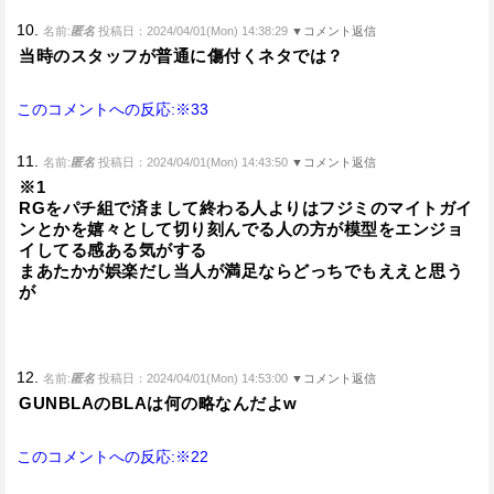
10.
名前:
匿名
投稿日：2024/04/01(Mon) 14:38:29
▼コメント返信
当時のスタッフが普通に傷付くネタでは？
このコメントへの反応:※33
11.
名前:
匿名
投稿日：2024/04/01(Mon) 14:43:50
▼コメント返信
※1
RGをパチ組で済まして終わる人よりはフジミのマイトガイ
ンとかを嬉々として切り刻んでる人の方が模型をエンジョ
イしてる感ある気がする
まあたかが娯楽だし当人が満足ならどっちでもええと思う
が
12.
名前:
匿名
投稿日：2024/04/01(Mon) 14:53:00
▼コメント返信
GUNBLAのBLAは何の略なんだよw
このコメントへの反応:※22