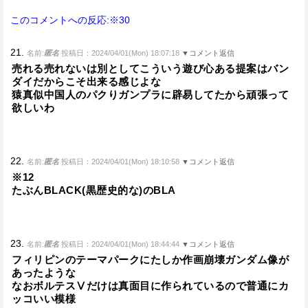
このコメントへの反応:※30
21.
名前:
匿名
投稿日：2024/04/01(Mon) 18:07:18
▼コメント返信
売れる売れないは別としてこういう遊び心ある提案はバン
ダイだからこそ出来る感じよな
猿真似中国人のパクりガンプラに辟易してたから頑張って
欲しいわ
22.
名前:
匿名
投稿日：2024/04/01(Mon) 18:10:58
▼コメント返信
※12
たぶんBLACK(黒歴史的な)のBLA
23.
名前:
匿名
投稿日：2024/04/01(Mon) 18:44:44
▼コメント返信
フィリピンのテーマパークにたしか作画崩壊ガンダム像が
あったような
なおボルテスⅤだけは真面目に作られているので普通にカ
ッコいい模様