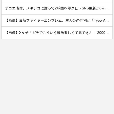
オコエ瑠偉、メキシコに渡って2球団を即クビ→SNS更新が3ヶ月間止まって消息不明に
【画像】最新ファイヤーエンブレム、主人公の性別が「Type-A」と「Type-B」になってしまう
【画像】X女子「ガチでこういう彼氏欲しくて息できん」 2000万バズ