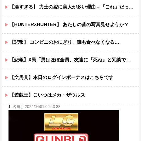
【凄すぎる】 力士の嫁に美人が多い理由→「これ」だったｗｗｗｗｗｗｗ
【HUNTER×HUNTER】 あたしの昔の写真見せようか？
【悲報】 コンビニのおにぎり、誰も食べなくなる…
【悲報】X民「男はほぼ全員、友達に『死ね』と冗談で言うことがある」←これマジ？ｗｗｗｗ
【文房具】本日のログインボーナスはこちらです
【遊戯王】こいつはメカ・ザウルス
1:
名無し 2024/04/01 09:43:28