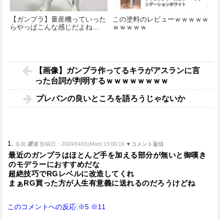
【ガンプラ】量産機っていった
この塗料のレビューｗｗｗｗｗ
らやっぱこんな感じだよね…
ｗｗｗｗｗ
【画像】ガンプラ作ってるキラがアスランに言
った台詞が判明するｗｗｗｗｗｗｗｗ
プレバンの良いところを語ろうじゃないか
1.
名前:
匿名
投稿日：2024/04/01(Mon) 13:00:16
▼コメント返信
最近のガンプラはほとんど手を加える部分が無いと御嘆き
のモデラーにおすすめだな
超絶技巧でRGレベルに改造してくれ
まぁRG買った方が人生有意義に送れるのだろうけどね
このコメントへの反応:※5
※11