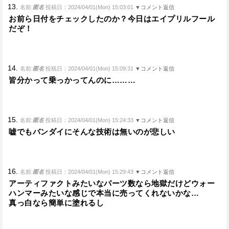
13.
名前:
匿名
投稿日：2024/04/01(Mon) 15:03:01
▼コメント返信
お前ら日付をチェックしたのか？今日はエイプリルフール
だぞ！
14.
名前:
匿名
投稿日：2024/04/01(Mon) 15:09:31
▼コメント返信
皆分かって乗っかってんのに………
15.
名前:
匿名
投稿日：2024/04/01(Mon) 15:24:33
▼コメント返信
嘘でもバンダイにそんな技術は無いのが悲しい
16.
名前:
匿名
投稿日：2024/04/01(Mon) 15:29:43
▼コメント返信
アーティファクトみたいなパーツ数なら地獄だけどウォー
ハンマーみたいな感じで本当に売ってくれないかな…
真っ白なら簡単に塗れるし