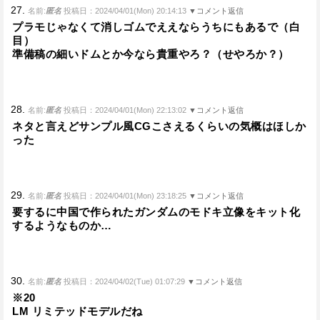
27.
名前:
匿名
投稿日：2024/04/01(Mon) 20:14:13
▼コメント返信
プラモじゃなくて消しゴムでええならうちにもあるで（白
目）
準備稿の細いドムとか今なら貴重やろ？（せやろか？）
28.
名前:
匿名
投稿日：2024/04/01(Mon) 22:13:02
▼コメント返信
ネタと言えどサンプル風CGこさえるくらいの気概はほしか
った
29.
名前:
匿名
投稿日：2024/04/01(Mon) 23:18:25
▼コメント返信
要するに中国で作られたガンダムのモドキ立像をキット化
するようなものか…
30.
名前:
匿名
投稿日：2024/04/02(Tue) 01:07:29
▼コメント返信
※20
LM リミテッドモデルだね