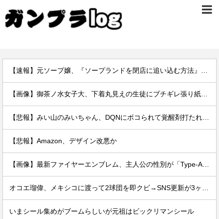
【速報】元ソープ嬢、『ソープランドを閉店に追い込む方法』を拡散 → 結果
【画像】御茶ノ水女子大、下着丸見えの生徒にブチギレ張り紙ｗｗｗｗ
【悲報】みい山のみいちゃん、DQNにボコられて覚醒剤打たれて死亡←これさぁ
【悲報】Amazon、デザイン改悪か
【画像】最新ファイヤーエンブレム、主人公の性別が「Type-A」と「Type-B」になってしまう
オコエ瑠偉、メキシコに渡って2球団を即クビ→SNS更新が3ヶ月間止まって消息不明に
いまシール集めがブームらしいが元祖はビックリマンシール