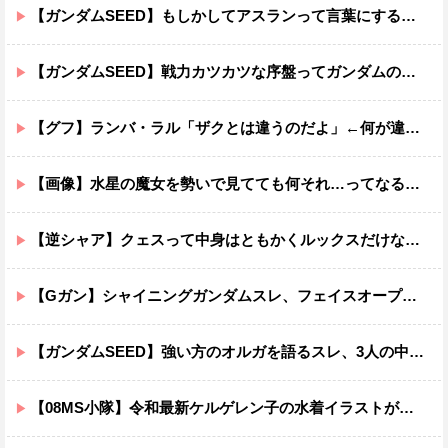
【ガンダムSEED】もしかしてアスランって言葉にするのが下手なだけでめっちゃいい人なのでは？
【ガンダムSEED】戦力カツカツな序盤ってガンダムの中だと割と珍しい気がする
【グフ】ランバ・ラル「ザクとは違うのだよ」←何が違うの？
【画像】水星の魔女を勢いで見てても何それ…ってなる部分ｗｗｗｗｗｗｗｗ
【逆シャア】クェスって中身はともかくルックスだけなら最高だな
【Gガン】シャイニングガンダムスレ、フェイスオープンが嫌いな男の子なんていません
【ガンダムSEED】強い方のオルガを語るスレ、3人の中でも強化は一番されてない方
【08MS小隊】令和最新ケルゲレン子の水着イラストがあまりにもスケベすぎる…