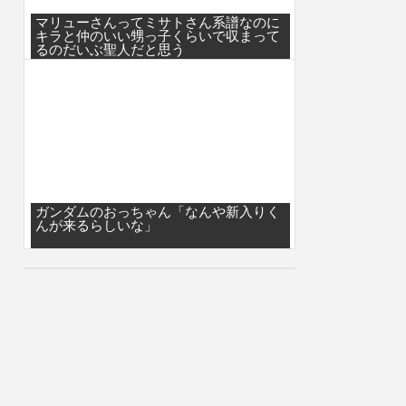
マリューさんってミサトさん系譜なのに
キラと仲のいい甥っ子くらいで収まって
るのだいぶ聖人だと思う
ガンダムのおっちゃん「なんや新入りく
んが来るらしいな」