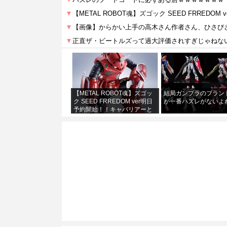
【METAL ROBOT魂】ズゴッ
結局ガンプラのブラン
ク SEED FRREDOM ver明日
が一番ハズレがないよ
予約開始！！キャバリアーと
あわせて４万か…