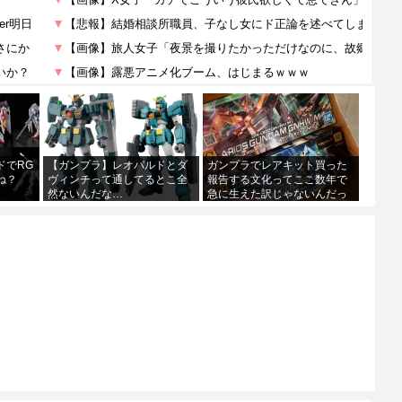
ドでRG
【ガンプラ】レオパルドとダ
ガンプラでレアキット買った
ね？
ヴィンチって通してるとこ全
報告する文化ってここ数年で
然ないんだな…
急に生えた訳じゃないんだっ
てね