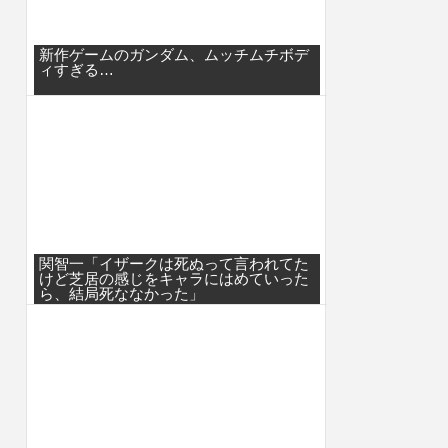
新作ゲームのガンダム、ムッチムチボデ
ィすぎる…
関智一「イザークは死ぬって言われてた
けど芝居の感じをキャラにはめていった
ら、結局死ななかった」