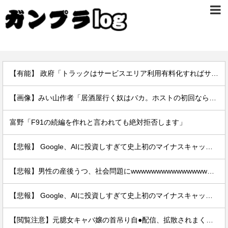
【有能】 政府「トラックはサービスエリア利用有料化すればサボらず走るし流問題解決じゃね？」
【画像】みい山作者「居酒屋行く奴はバカ。ホストの初回なら居酒屋より安く飲めてイケメンにチヤホヤされる」
富野「F91の続編を作れと言われても絶対拒否します」
【悲報】 Google、AIに投資しすぎて史上初のマイナスキャッシュフローに陥る
【悲報】男性の産後うつ、社会問題にwwwwwwwwwwwwwwwwww
【悲報】 Google、AIに投資しすぎて史上初のマイナスキャッシュフローに陥る
【閲覧注意】元臆女キャバ嬢の首吊り自●配信、拡散されまくって終わるｗｗｗｗｗｗｗ