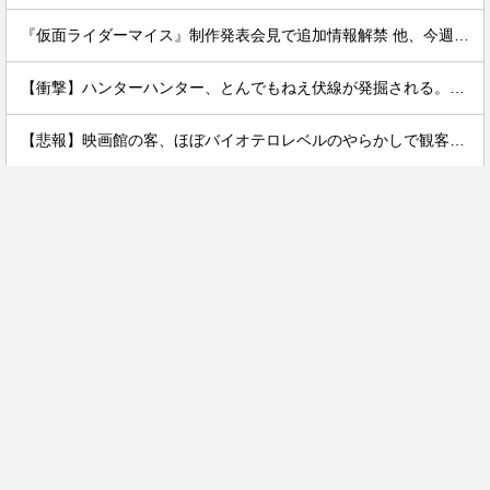
『仮面ライダーマイス』制作発表会見で追加情報解禁 他、今週の備忘録（2026/7/31～2026/8/6）
【衝撃】ハンターハンター、とんでもねえ伏線が発掘される。クルタ族の虐殺犯人がツェリードニヒだった模様！
【悲報】映画館の客、ほぼバイオテロレベルのやらかしで観客が避難する事態にｗｗｗｗ