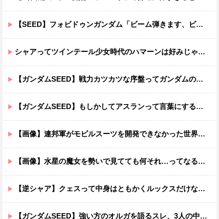
【SEED】フォビドゥンガンダム「ビーム弾きます、ビーム曲げられます、空飛びます」←二世代目でこれ出来るのおかしいだろ
シャアってツインテール少女時代のハマーンは好みじゃなかったの？
【ガンダムSEED】戦力カツカツな序盤ってガンダムの中だと割と珍しい気がする
【ガンダムSEED】もしかしてアスランって言葉にするのが下手なだけでめっちゃいい人なのでは？
【画像】連邦軍がモビルスーツを開発できなかった世界線のガンダムｗｗｗｗｗｗｗ
【画像】水星の魔女を勢いで見てても何それ…ってなる部分ｗｗｗｗｗｗｗｗ
【逆シャア】クェスって中身はともかくルックスだけなら最高だな
【ガンダムSEED】強い方のオルガを語るスレ、3人の中でも強化は一番されてない方