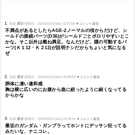
1.
名前:
匿名
投稿日：2018/03/10(Sat) 22:30:58
▼コメント返信
不満点があるとしたらAGE-2ノーマルの頃からだけど、シ
ールドの接続パーツ(D36)がシールドごとポロリやすいとこ
かな。そこ以外は概ね満足。なんだけど、踵の可動するパ
ーツ(Ｋ１12・Ｋ２12)が説明ナシだからちょいと気になる
ぜ
2.
名前:
匿名
投稿日：2018/03/11(Sun) 00:08:03
▼コメント返信
胴体に凄い違和感
胸は横に広いのにお腹から急に絞ったように細くなってる
からかな
3.
名前:
匿名
投稿日：2018/03/11(Sun) 19:08:41
▼コメント返信
最近のガンダム・ガンプラってホントにデッサン狂ってる
みたいな、ナニコレ。