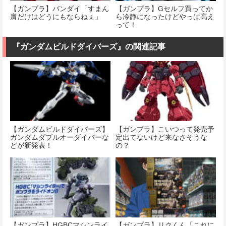
【ガンプラ】バンダイ「すまん
【ガンプラ】Gセルフ買ってか
肩だけはどうにもならねぇ」
ら冷静になったけどやっぱ高え
って！
『ガンダムビルドダイバーズ』の関連記事
【ガンダムビルドダイバーズ】
【ガンプラ】こいつって発売予
ガンダムダブルオーダイバーな
定出てないけど来なさそうな
どが新発表！
の？
【ガンプラ】HGBCマシンライ
【ガンプラ】リクくん「これに