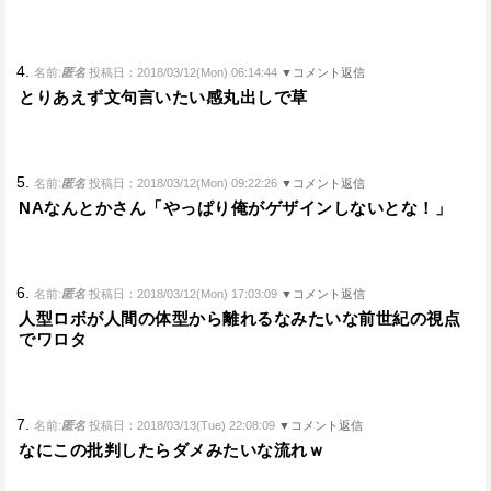
4.
名前:
匿名
投稿日：2018/03/12(Mon) 06:14:44
▼コメント返信
とりあえず文句言いたい感丸出しで草
5.
名前:
匿名
投稿日：2018/03/12(Mon) 09:22:26
▼コメント返信
NAなんとかさん「やっぱり俺がゲザインしないとな！」
6.
名前:
匿名
投稿日：2018/03/12(Mon) 17:03:09
▼コメント返信
人型ロボが人間の体型から離れるなみたいな前世紀の視点
でワロタ
7.
名前:
匿名
投稿日：2018/03/13(Tue) 22:08:09
▼コメント返信
なにこの批判したらダメみたいな流れｗ