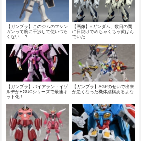
【ガンプラ】このジムのマシン
【画像】Ξガンダム、数日の間
ガンって腕に干渉して使いづら
に日焼けでめちゃくちゃ黄ばん
くない…？
でいた…
【ガンプラ】バイアラン・イゾ
【ガンプラ】AGPのせいで出来
ルデがHGUCシリーズで最速キ
が悪くなった機体結構あるよな
ット化！