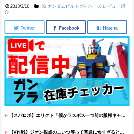
2018/3/10
HG
ガンダムビルドダイバーズ
レビュー紹
介
【スパロボ】エリクト「僕がラスボス一つ前の版権キャラ最後の敵ってちょっと荷が重すぎない？」
【V作戦】ジオン視点のこいつ等って普通に怖すぎると思う…