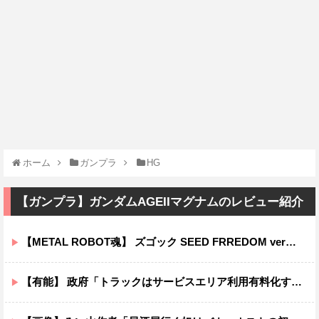
ホーム
ガンプラ
HG
【ガンプラ】ガンダムAGEIIマグナムのレビュー紹介
【METAL ROBOT魂】 ズゴック SEED FRREDOM ver明日予約開始！！キャバリアーとあわせて４万か…
【有能】 政府「トラックはサービスエリア利用有料化すればサボらず走るし流問題解決じゃね？」