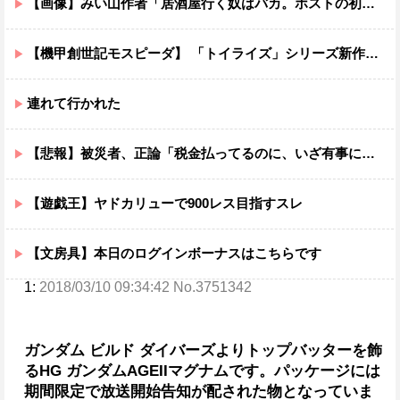
【画像】みい山作者「居酒屋行く奴はバカ。ホストの初回なら居酒屋より安く飲めてイケメンにチヤホヤされる」
【機甲創世記モスピーダ】 「トイライズ」シリーズ新作【明日予約開始】
連れて行かれた
【悲報】被災者、正論「税金払ってるのに、いざ有事になるとクーラーも無い体育館で雑魚寝。もっと国民のために使えよ」
【遊戯王】ヤドカリューで900レス目指すスレ
【文房具】本日のログインボーナスはこちらです
1:
2018/03/10 09:34:42 No.3751342
ガンダム ビルド ダイバーズより
トップバッターを飾
る
HG ガンダムAGEIIマグナム
です。
パッケージには
期間限定で放送開始告知が配された物となっていま