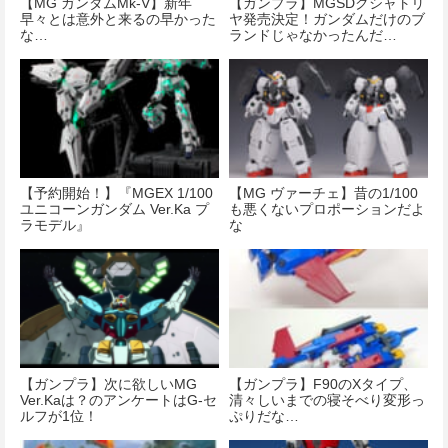
【MG ガンダムMk-V】新年
【ガンプラ】MGSDクシャトリ
早々とは意外と来るの早かった
ヤ発売決定！ガンダムだけのブ
な…
ランドじゃなかったんだ…
【予約開始！】『MGEX 1/100
【MG ヴァーチェ】昔の1/100
ユニコーンガンダム Ver.Ka プ
も悪くないプロポーションだよ
ラモデル』
な
【ガンプラ】次に欲しいMG
【ガンプラ】F90のXタイプ、
Ver.Kaは？のアンケートはG-セ
清々しいまでの寝そべり変形っ
ルフが1位！
ぷりだな…