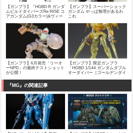
【ガンプラ】『HGBD:R ガンダ
【ガンプラ】スーパーショック
ムビルドダイバーズRe:RISE コ
ガンダム やっぱ無理があるわ
アガンダム(G3カラー)&ヴィー
これ
トルーユニット』が明日発
売！！
【ガンプラ】6月発売「リーオ
【ガンプラ】限定ガンプラ
ーNPD」の最終テストショット
「HGBD 1/144 ガンダムダブル
が公開！
オーダイバー［ゴールデンダイ
ブスパークル］」
『MG』の関連記事