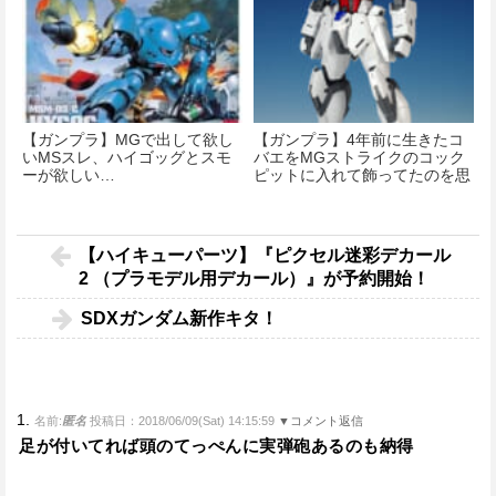
【ガンプラ】MGで出して欲し
【ガンプラ】4年前に生きたコ
いMSスレ、ハイゴッグとスモ
バエをMGストライクのコック
ーが欲しい…
ピットに入れて飾ってたのを思
い出した…
【ハイキューパーツ】『ピクセル迷彩デカール
2 （プラモデル用デカール）』が予約開始！
SDXガンダム新作キタ！
1.
名前:
匿名
投稿日：2018/06/09(Sat) 14:15:59
▼コメント返信
足が付いてれば頭のてっぺんに実弾砲あるのも納得