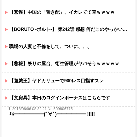
【悲報】中国の「置き配」、イカレてて草ｗｗｗｗ
【BORUTO -ボルト-】 第242話 感想 何だこのやっかいな弓使い！？
職場の人妻と不倫をして、ついに、、、
【悲報】祭りの屋台、衛生管理がヤバそうｗｗｗｗｗ
【遊戯王】ヤドカリューで900レス目指すスレ
【文房具】本日のログインボーナスはこちらです
1:
2018/06/06 08:32:21 No.509806775
ｷﾀ━━━━━━(ﾟ∀ﾟ)━━━━━━ !!!!!