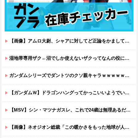
【画像】アムロ大尉、シャアに対してど正論をかましてしまうｗｗｗｗｗｗｗｗｗｗ
湿地帯専用ザク←沼でしか使えないザクってなんの役に立つ設定なんだ？
ガンダムシリーズでダントツのクソ親キャラｗｗｗｗｗｗｗｗｗｗｗｗ
【ガンダムＷ】ドラゴンハングってかっこいいようでいて実は全然かっこよくないのでは？
【MSV】シン・マツナガスレ、これで24歳は無理あるだろ…
【画像】ネオジオン総裁「この暖かさをもった地球が人間さえ破壊するんだ（汗だく）」