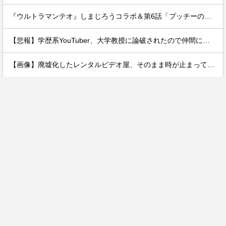
『ウルトラマンテオ』しまじろうコラボ＆第6話「プッチーのお引っ越し」感想・実況まとめ
【悲報】学歴系YouTuber、大学教授に論破されたので仲間に助けてもらうしかなす術がなくなるｗｗｗｗ
【画像】廃墟化したレンタルビデオ屋、そのまま時が止まってしまっていると話題にｗｗｗｗ