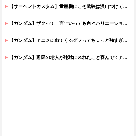
【サーペントカスタム】量産機にこそ武装は沢山つけてほしいよね
【ガンダム】ザクって一言でいっても色々バリエーションがあるよね
【ガンダム】アニメに出てくるグフってちょっと強すぎじゃない？
【ガンダム】難民の老人が地球に来れたこと喜んでてアレ？連邦もやってることヤバくない？ってなる