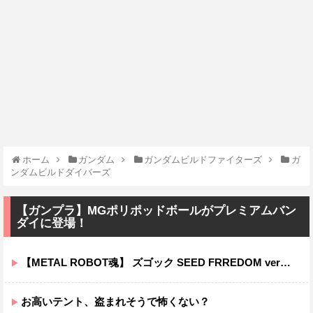
ホーム
ガンダム
ガンダムビルドファイターズ
ガ
ンダムビルドダイバーズ
【ガンプラ】MGポリポッドボールがプレミアムバン
ダイに登場！
【METAL ROBOT魂】 ズゴック SEED FRREDOM ver明日予約開始！！キャバリアーとあわせて４万か…
お高いテント、盗まれそうで怖くない？