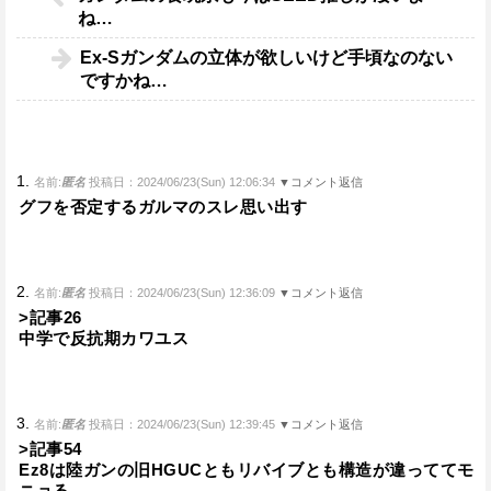
ね…
Ex-Sガンダムの立体が欲しいけど手頃なのない
ですかね…
1.
名前:
匿名
投稿日：2024/06/23(Sun) 12:06:34
▼コメント返信
グフを否定するガルマのスレ思い出す
2.
名前:
匿名
投稿日：2024/06/23(Sun) 12:36:09
▼コメント返信
>記事26
中学で反抗期カワユス
3.
名前:
匿名
投稿日：2024/06/23(Sun) 12:39:45
▼コメント返信
>記事54
Ez8は陸ガンの旧HGUCともリバイブとも構造が違っててモ
ニョる。