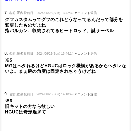
7.
名前:
匿名
投稿日：2024/06/23(Sun) 13:42:32
▼コメント返信
グフカスタムってグフのこれどうなってるんだって部分を
変更したものだよね
指バルカン、収納されてるヒートロッド、謎サーベル
8.
名前:
匿名
投稿日：2024/06/23(Sun) 13:44:14
▼コメント返信
※5
MGはヘタれるけどHGUCはロック機構があるからヘタレな
いよ。まぁ腕の角度は固定されちゃうけどね
9.
名前:
匿名
投稿日：2024/06/23(Sun) 14:10:49
▼コメント返信
※6
旧キットの方なら欲しい
HGUCは奇形過ぎて