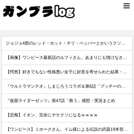
ジョジョ4部のレッド・ホット・チリ・ペッパーとかいうクソ強スタンド
【画像】ワンピース最新話のルフィさん、あまりにも情けなさ過ぎて炎上ｗｗｗｗ
【愕然】好きでもない性格悪い女子に好意を寄せられた結果・・・・・・
『ウルトラマンテオ』しまじろうコラボ＆第6話「プッチーのお引っ越し」感想・実況まとめ
『仮面ライダーゼッツ』第47話「救う」感想・実況まとめ
【悲報】イオン、完全にヤケクソになるｗｗｗｗ
【ワンピース】ミホークさん、イム様による伝説の武器19本登場で「世界最強」の格がついに怪しくなってきてしまうｗｗｗｗ