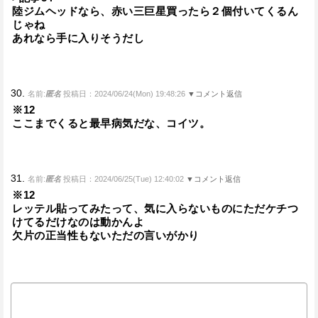
陸ジムヘッドなら、赤い三巨星買ったら２個付いてくるん
じゃね
あれなら手に入りそうだし
30.
名前:
匿名
投稿日：2024/06/24(Mon) 19:48:26
▼コメント返信
※12
ここまでくると最早病気だな、コイツ。
31.
名前:
匿名
投稿日：2024/06/25(Tue) 12:40:02
▼コメント返信
※12
レッテル貼ってみたって、気に入らないものにただケチつ
けてるだけなのは動かんよ
欠片の正当性もないただの言いがかり