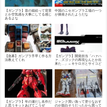
【ガンプラ】昔の箱絵って背景
中国のニセガンプラ工場の一つ
とか空気感を大事にしてる感じ
が摘発されたようだな
あるよな
【急募】ガンプラ手早く作る方
【ガンプラ】開発担当「ハァハ
法教えてくれ
ァ…ズゴックの再現なんとか出
来た…」←キケロガとサイコど
うすんの？
【ガンプラ】年の瀬だし名作だ
ジャンク買い漁って塗りなおす
と思うキットあげてこうぜ
のが面白そうだったから買って