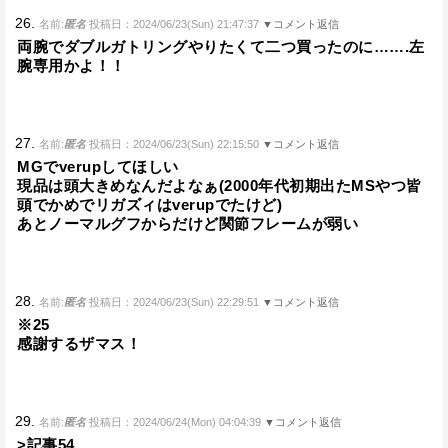
26.
名前:
匿名
投稿日：2024/06/23(Sun) 21:47:37
▼コメント返信
両腕でダブルガトリングやりたくて二つ買ったのに…….左
腕専用かよ！！
27.
名前:
匿名
投稿日：2024/06/23(Sun) 22:15:50
▼コメント返信
MGでverupしてほしい
現品は頭大きめなんだよなぁ(2000年代初期出たMSやつ皆
頭でかめでリガズィはverupでたけど)
あとノーマルグフからだけど関節フレームが弱い
28.
名前:
匿名
投稿日：2024/06/23(Sun) 22:29:51
▼コメント返信
※25
感謝するザマス！
29.
名前:
匿名
投稿日：2024/06/24(Mon) 04:04:39
▼コメント返信
>記事54