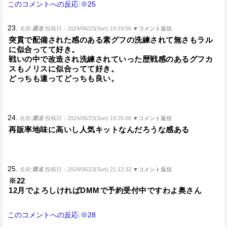
このコメントへの反応:※25
23.
名前:
匿名
投稿日：2024/06/23(Sun) 19:19:56
▼コメント返信
突貫で配備された感のある素グフの洗練されて無さもラル
に似合ってて好き。
戦いの中で改造され洗練されていった歴戦感のあるグフカ
スもノリスに似合ってて好き。
どっちも違ってどっちも良い。
24.
名前:
匿名
投稿日：2024/06/23(Sun) 19:25:08
▼コメント返信
再販率地味に高いし人気キットなんだろうな感ある
25.
名前:
匿名
投稿日：2024/06/23(Sun) 21:12:32
▼コメント返信
※22
12月でよろしければDMMで予約受付中ですわよ奥さん
このコメントへの反応:※28