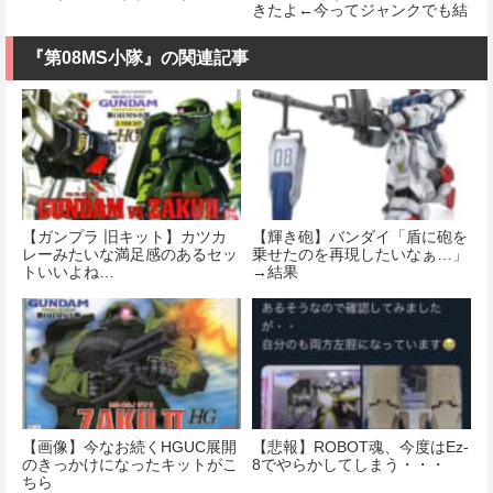
きたよ←今ってジャンクでも結
構値段するんだな
『第08MS小隊』の関連記事
【ガンプラ 旧キット】カツカ
【輝き砲】バンダイ「盾に砲を
レーみたいな満足感のあるセッ
乗せたのを再現したいなぁ…」
トいいよね…
→結果
【画像】今なお続くHGUC展開
【悲報】ROBOT魂、今度はEz-
のきっかけになったキットがこ
8でやらかしてしまう・・・
ちら