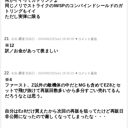
何がイイってガトリングよ
同じノリでストライクのIWSPのコンバインドシールドのガ
トリングもイイ
ただし実弾に限る
21.
名前:
匿名
投稿日：2024/06/23(Sun) 18:49:39
▼コメント返信
※12
訳／お金があって羨ましい
22.
名前:
匿名
投稿日：2024/06/23(Sun) 19:16:15
▼コメント返信
※4
ファースト、Z以外の敵機体の中だとMGも含めてEZ8とセ
ットで飛び抜けて再販回数多いから多分すごい売れてるん
だろうなとは思う。
自分はEz8だけ買えたから次回の再販を狙ってたけど再販日
非公開になったので厳しくなってしまったな・・・