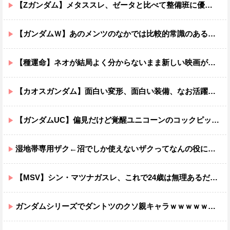
【Zガンダム】メタススレ、ゼータと比べて整備班に優しそう
【ガンダムＷ】あのメンツのなかでは比較的常識のあるほうなのがデュオだよね
【種運命】ネオが結局よく分からないまま新しい映画が終わった後ももやもやしてる
【カオスガンダム】面白い変形、面白い装備、なお活躍…
【ガンダムUC】偏見だけど覚醒ユニコーンのコックピットってエアコンの効きが強そうでいいよね
湿地帯専用ザク←沼でしか使えないザクってなんの役に立つ設定なんだ？
【MSV】シン・マツナガスレ、これで24歳は無理あるだろ…
ガンダムシリーズでダントツのクソ親キャラｗｗｗｗｗｗｗｗｗｗｗｗ