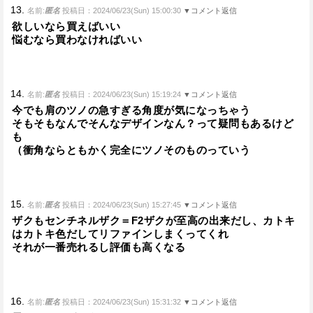
13.
名前:
匿名
投稿日：2024/06/23(Sun) 15:00:30
▼コメント返信
欲しいなら買えばいい
悩むなら買わなければいい
14.
名前:
匿名
投稿日：2024/06/23(Sun) 15:19:24
▼コメント返信
今でも肩のツノの急すぎる角度が気になっちゃう
そもそもなんでそんなデザインなん？って疑問もあるけど
も
（衝角ならともかく完全にツノそのものっていう
15.
名前:
匿名
投稿日：2024/06/23(Sun) 15:27:45
▼コメント返信
ザクもセンチネルザク＝F2ザクが至高の出来だし、カトキ
はカトキ色だしてリファインしまくってくれ
それが一番売れるし評価も高くなる
16.
名前:
匿名
投稿日：2024/06/23(Sun) 15:31:32
▼コメント返信