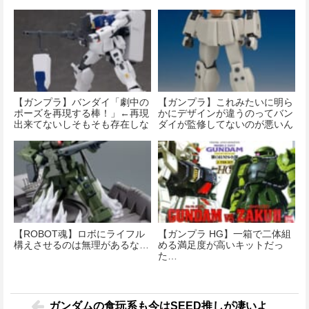
【ガンプラ】バンダイ「劇中の
【ガンプラ】これみたいに明ら
ポーズを再現する棒！」←再現
かにデザインが違うのってバン
出来てないしそもそも存在しな
ダイが監修してないのが悪いん
いポーズ
じゃない？
【ROBOT魂】ロボにライフル
【ガンプラ HG】一箱で二体組
構えさせるのは無理があるな…
める満足度が高いキットだっ
た…
ガンダムの食玩系も今はSEED推しが凄いよ