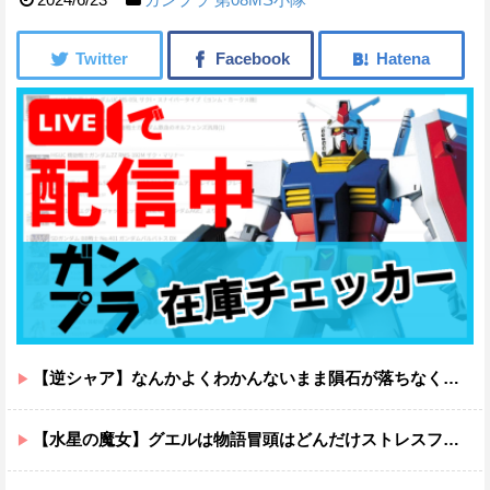
【逆シャア】なんかよくわかんないまま隕石が落ちなくていい感じに終わった作品ｗｗｗｗｗｗ
【水星の魔女】グエルは物語冒頭はどんだけストレスフルだったんだよ…ってなる