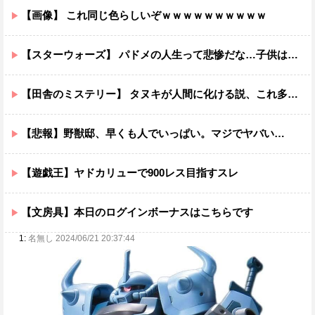
【画像】 これ同じ色らしいぞｗｗｗｗｗｗｗｗｗｗ
【スターウォーズ】 パドメの人生って悲惨だな…子供は遺せたけど
【田舎のミステリー】 タヌキが人間に化ける説、これ多分マジ
【悲報】野獣邸、早くも人でいっぱい。マジでヤバい…
【遊戯王】ヤドカリューで900レス目指すスレ
【文房具】本日のログインボーナスはこちらです
1:
名無し 2024/06/21 20:37:44