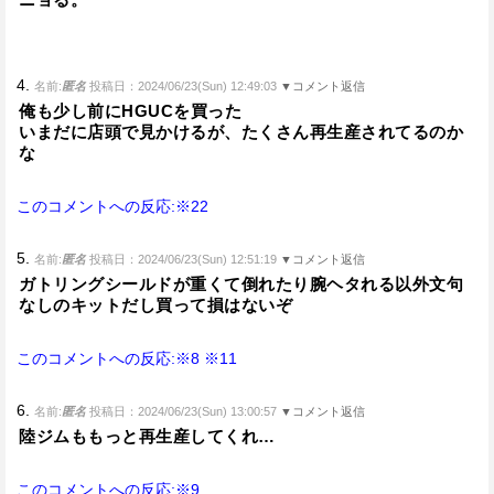
4.
名前:
匿名
投稿日：2024/06/23(Sun) 12:49:03
▼コメント返信
俺も少し前にHGUCを買った
いまだに店頭で見かけるが、たくさん再生産されてるのか
な
このコメントへの反応:※22
5.
名前:
匿名
投稿日：2024/06/23(Sun) 12:51:19
▼コメント返信
ガトリングシールドが重くて倒れたり腕ヘタれる以外文句
なしのキットだし買って損はないぞ
このコメントへの反応:※8
※11
6.
名前:
匿名
投稿日：2024/06/23(Sun) 13:00:57
▼コメント返信
陸ジムももっと再生産してくれ…
このコメントへの反応:※9