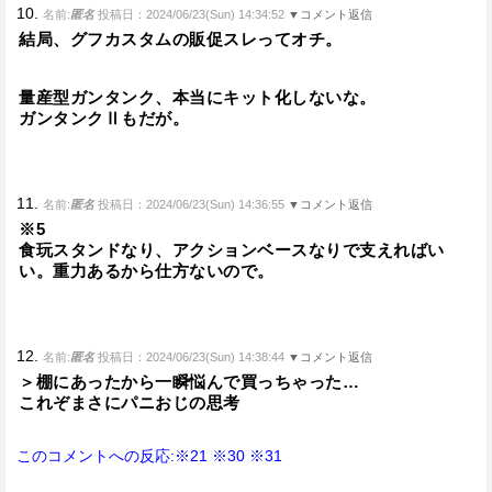
10.
名前:
匿名
投稿日：2024/06/23(Sun) 14:34:52
▼コメント返信
結局、グフカスタムの販促スレってオチ。
量産型ガンタンク、本当にキット化しないな。
ガンタンクⅡもだが。
11.
名前:
匿名
投稿日：2024/06/23(Sun) 14:36:55
▼コメント返信
※5
食玩スタンドなり、アクションベースなりで支えればい
い。重力あるから仕方ないので。
12.
名前:
匿名
投稿日：2024/06/23(Sun) 14:38:44
▼コメント返信
＞棚にあったから一瞬悩んで買っちゃった…
これぞまさにパニおじの思考
このコメントへの反応:※21
※30
※31