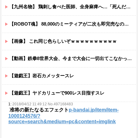
【九州名物】 鶏刺し食べた医師、全身麻痺へ…「死んだほうが良い」
【ROBOT魂】 88,000のミーティアが二次も即完売なの大人気すぎる…
【画像】 これ同じ色らしいぞｗｗｗｗｗｗｗｗｗｗ
【動画】鉄拳8世界大会、今まで大会に一切出てこなかった誰も知らない無名のパキスタン人が世界王者を5タテで完封して優勝するｗｗｗｗｗｗｗ
【遊戯王】岩石カメッタースレ
【遊戯王】ヤドカリューで900レス目指すスレ
1:
2018/04/12 11:49:12 No.497168483
准将の新たなるエフェクト
p-bandai.jp/item/item-
1000124576/?
source=search&medium=pc&content=imglink