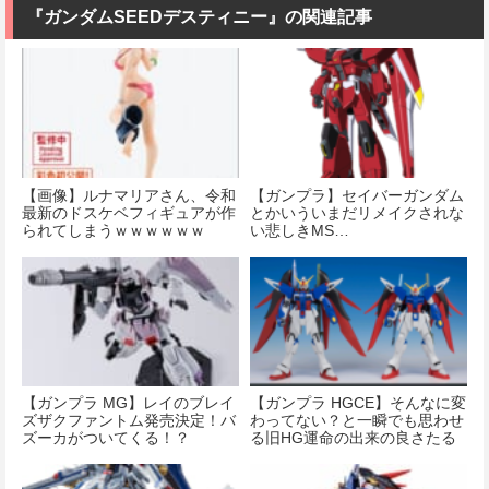
『ガンダムSEEDデスティニー』の関連記事
【画像】ルナマリアさん、令和
【ガンプラ】セイバーガンダム
最新のドスケベフィギュアが作
とかいういまだリメイクされな
られてしまうｗｗｗｗｗｗ
い悲しきMS…
【ガンプラ MG】レイのブレイ
【ガンプラ HGCE】そんなに変
ズザクファントム発売決定！バ
わってない？と一瞬でも思わせ
ズーカがついてくる！？
る旧HG運命の出来の良さたる
や…