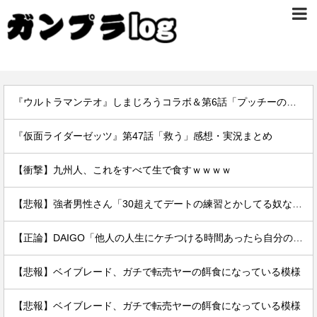
『ウルトラマンテオ』しまじろうコラボ＆第6話「プッチーのお引っ越し」感想・実況まとめ
『仮面ライダーゼッツ』第47話「救う」感想・実況まとめ
【衝撃】九州人、これをすべて生で食すｗｗｗｗ
【悲報】強者男性さん「30超えてデートの練習とかしてる奴なんなんだ？普通は10代の子供がいるぞ」
【正論】DAIGO「他人の人生にケチつける時間あったら自分の人生変えるために使え。お前らの人生が終わってることは変わらんぞ」
【悲報】ベイブレード、ガチで転売ヤーの餌食になっている模様
【悲報】ベイブレード、ガチで転売ヤーの餌食になっている模様