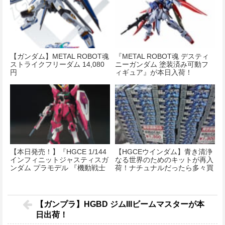
【ガンダム】METAL ROBOT魂
『METAL ROBOT魂 デスティ
ストライクフリーダム 14,080
ニーガンダム 塗装済み可動フ
円
ィギュア』が本日入荷！
【本日発売！】『HGCE 1/144
【HGCEウインダム】青き清浄
インフィニットジャスティスガ
なる世界のためのキットが再入
ンダム プラモデル 『機動戦士
荷！ナチュナルだったら多々買
ガンダムSEED DESTINY』』
いするよな？ｗｗｗｗｗｗｗｗ
【ガンプラ】HGBD ジムIIIビームマスターが本
日出荷！