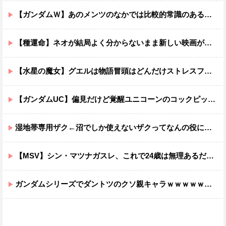
【ガンダムＷ】あのメンツのなかでは比較的常識のあるほうなのがデュオだよね
【種運命】ネオが結局よく分からないまま新しい映画が終わった後ももやもやしてる
【水星の魔女】グエルは物語冒頭はどんだけストレスフルだったんだよ…ってなる
【ガンダムUC】偏見だけど覚醒ユニコーンのコックピットってエアコンの効きが強そうでいいよね
湿地帯専用ザク←沼でしか使えないザクってなんの役に立つ設定なんだ？
【MSV】シン・マツナガスレ、これで24歳は無理あるだろ…
ガンダムシリーズでダントツのクソ親キャラｗｗｗｗｗｗｗｗｗｗｗｗ