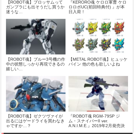
【ROBOT魂】ブロッサムって
『KERORO魂 ケロロ軍曹 ケロ
ガンプラにも出そうだし買うか
ロロボUC(初回特典付) 』が本
迷うな…
日入荷！
【ROBOT魂】ブルー3号機の作
【METAL ROBOT魂】ヒュッケ
中の状態しっかり再現できるの
バイン 他の色も欲しいよね
嬉しい…
【ROBOT魂】ゼクツヴァイが
『ROBOT魂 RGM-79SP ジ
出るにはゲードライを買わなき
ム・スナイパーII ver.
ゃですか…？
A.N.I.M.E.』2019年2月発売決
定