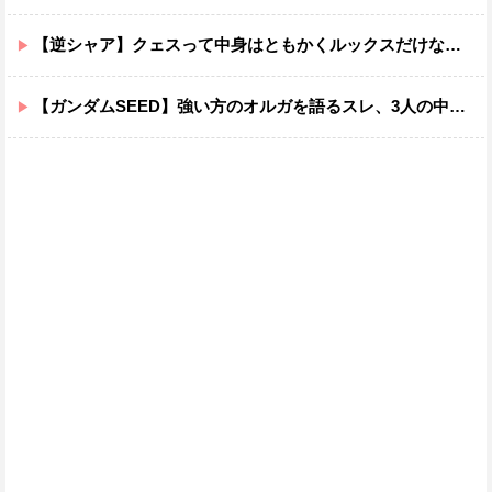
【逆シャア】クェスって中身はともかくルックスだけなら最高だな
【ガンダムSEED】強い方のオルガを語るスレ、3人の中でも強化は一番されてない方