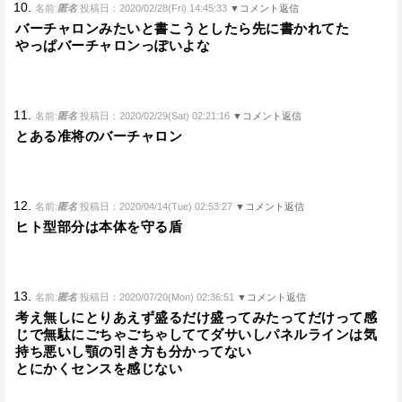
10.
名前:
匿名
投稿日：2020/02/28(Fri) 14:45:33
▼コメント返信
バーチャロンみたいと書こうとしたら先に書かれてた
やっぱバーチャロンっぽいよな
11.
名前:
匿名
投稿日：2020/02/29(Sat) 02:21:16
▼コメント返信
とある准将のバーチャロン
12.
名前:
匿名
投稿日：2020/04/14(Tue) 02:53:27
▼コメント返信
ヒト型部分は本体を守る盾
13.
名前:
匿名
投稿日：2020/07/20(Mon) 02:36:51
▼コメント返信
考え無しにとりあえず盛るだけ盛ってみたってだけって感
じで無駄にごちゃごちゃしててダサいしパネルラインは気
持ち悪いし顎の引き方も分かってない
とにかくセンスを感じない