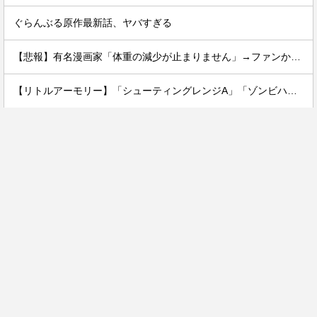
ぐらんぶる原作最新話、ヤバすぎる
【悲報】有名漫画家「体重の減少が止まりません」→ファンから心配の声
【リトルアーモリー】「シューティングレンジA」「ゾンビハンターセットA 」「M870MCSタイプ」プラモデル【再販予約開始】