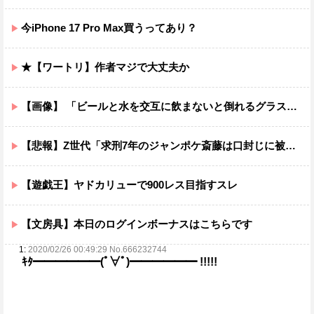
今iPhone 17 Pro Max買うってあり？
★【ワートリ】作者マジで大丈夫か
【画像】 「ビールと水を交互に飲まないと倒れるグラス」発売
【悲報】Z世代「求刑7年のジャンポケ斎藤は口封じに被害者殺した方が量刑軽かっただろ」←1万いいね
【遊戯王】ヤドカリューで900レス目指すスレ
【文房具】本日のログインボーナスはこちらです
1:
2020/02/26 00:49:29 No.666232744
ｷﾀ━━━━━━(ﾟ∀ﾟ)━━━━━━ !!!!!