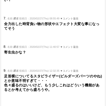
7.
名前:
匿名
投稿日：2020/02/27(Thu) 08:55:49
▼コメント返信
全力出した時背負い物の形状やエフェクト大変な事になっ
てそう
8.
名前:
匿名
投稿日：2020/02/27(Thu) 11:40:57
▼コメント返信
寄生虫かな？
9.
名前:
匿名
投稿日：2020/02/27(Thu) 12:32:35
▼コメント返信
足首横についてるスタビライザー(ビルダーズパーツのやね)
とか意味不明すぎて・・・
色々盛るのはいいけど、もう少しこれはどういう機能があ
るとか考えてから盛ろうや。