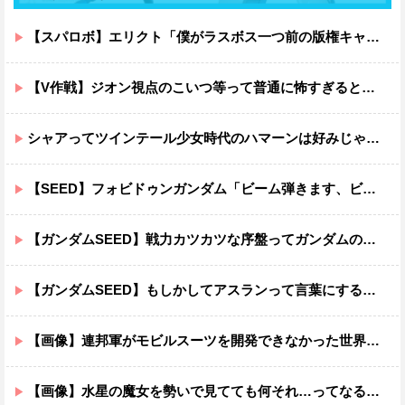
【スパロボ】エリクト「僕がラスボス一つ前の版権キャラ最後の敵ってちょっと荷が重すぎない？」
【V作戦】ジオン視点のこいつ等って普通に怖すぎると思う…
シャアってツインテール少女時代のハマーンは好みじゃなかったの？
【SEED】フォビドゥンガンダム「ビーム弾きます、ビーム曲げられます、空飛びます」←二世代目でこれ出来るのおかしいだろ
【ガンダムSEED】戦力カツカツな序盤ってガンダムの中だと割と珍しい気がする
【ガンダムSEED】もしかしてアスランって言葉にするのが下手なだけでめっちゃいい人なのでは？
【画像】連邦軍がモビルスーツを開発できなかった世界線のガンダムｗｗｗｗｗｗｗ
【画像】水星の魔女を勢いで見てても何それ…ってなる部分ｗｗｗｗｗｗｗｗ