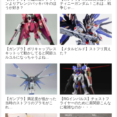
ンよりアレンジバッキバキのほ
ティニーガンダム！これは…戦
うが好き？
争じゃ…
【ガンプラ】ポリキャップレス
【メタルビルド】ストフリ買え
キットって動かしてると関節ユ
た？
ルユルになっちゃうよね…
【ガンプラ】満足度が低かった
【RGインパルス】チェストフ
当時のストフリのプラモがこ
ライヤーのために肩関節こんな
れ…
に複雑なのか・・・