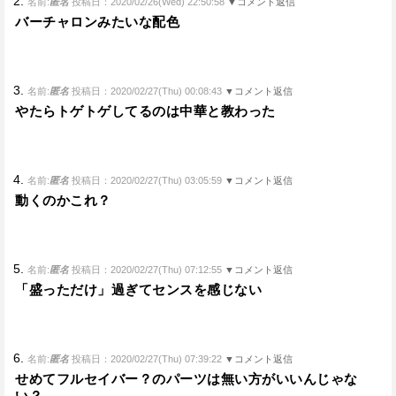
2.
名前:
匿名
投稿日：2020/02/26(Wed) 22:50:58
▼コメント返信
バーチャロンみたいな配色
3.
名前:
匿名
投稿日：2020/02/27(Thu) 00:08:43
▼コメント返信
やたらトゲトゲしてるのは中華と教わった
4.
名前:
匿名
投稿日：2020/02/27(Thu) 03:05:59
▼コメント返信
動くのかこれ？
5.
名前:
匿名
投稿日：2020/02/27(Thu) 07:12:55
▼コメント返信
「盛っただけ」過ぎてセンスを感じない
6.
名前:
匿名
投稿日：2020/02/27(Thu) 07:39:22
▼コメント返信
せめてフルセイバー？のパーツは無い方がいいんじゃな
い？