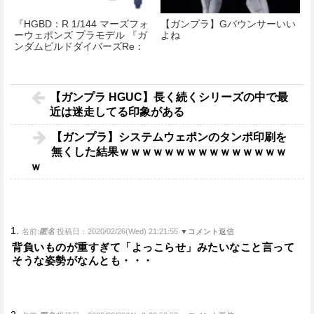
『HGBD：R 1/144 マーズフォ
【ガンプラ】Gバウンサーいい
ーウェポンズ プラモデル 『ガ
よね
ンダムビルドダイバーズRe：
RISE』』が予約開始！
【ガンプラ HGUC】長く続くシリーズの中で最
近は迷走してる印象がある
【ガンプラ】システムウェポンのタンポ印刷を
無くした結果ｗｗｗｗｗｗｗｗｗｗｗｗｗｗｗ
ｗ
1.
名前:
匿名
投稿日：2020/02/26(Wed) 21:21:55
▼コメント返信
背負いものが重すぎて「よっこらせ」みたいなこと言って
そうな姿勢がなんとも・・・