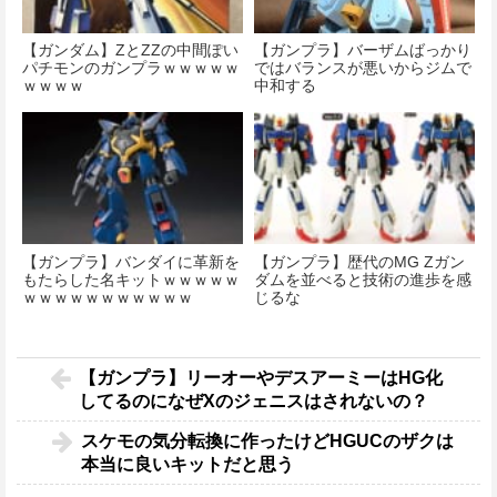
【ガンダム】ZとZZの中間ぽい
【ガンプラ】バーザムばっかり
パチモンのガンプラｗｗｗｗｗ
ではバランスが悪いからジムで
ｗｗｗｗ
中和する
【ガンプラ】バンダイに革新を
【ガンプラ】歴代のMG Ζガン
もたらした名キットｗｗｗｗｗ
ダムを並べると技術の進歩を感
ｗｗｗｗｗｗｗｗｗｗｗ
じるな
【ガンプラ】リーオーやデスアーミーはHG化
してるのになぜXのジェニスはされないの？
スケモの気分転換に作ったけどHGUCのザクは
本当に良いキットだと思う