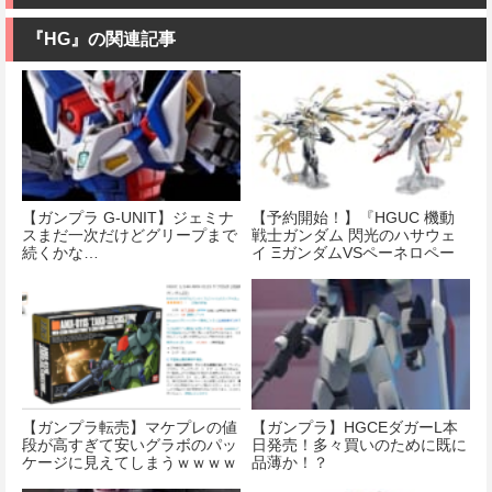
『HG』の関連記事
【ガンプラ G-UNIT】ジェミナ
【予約開始！】『HGUC 機動
スまだ一次だけどグリープまで
戦士ガンダム 閃光のハサウェ
続くかな…
イ ΞガンダムVSペーネロペー
ファンネル・ミサイル エフェ
クトセット』
【ガンプラ転売】マケプレの値
【ガンプラ】HGCEダガーL本
段が高すぎて安いグラボのパッ
日発売！多々買いのために既に
ケージに見えてしまうｗｗｗｗ
品薄か！？
ｗｗｗｗｗｗｗｗｗｗｗｗ