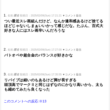
1.
名前:
匿名
投稿日：2025/02/09(Sun) 17:21:21
▼コメント返信
つい最近スレ画組んだけど、なんか違和感あるけど捨てる
ほどじゃないしまぁいいかって感じだな。たぶん、百式大
好きな人にはスレ画辛いんだろうな
2.
名前:
匿名
投稿日：2025/02/09(Sun) 17:27:00
▼コメント返信
バトオペや超合金のバランスが好きかな
3.
名前:
匿名
投稿日：2025/02/09(Sun) 17:35:55
▼コメント返信
リバイブは細いのもあるけど脚が長すぎる
頭頂高でマークⅡと同じはずなのにかなり高いから、太も
も縮めてみたら良くなった
このコメントへの反応:※13