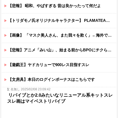
【悲報】 昭和、やばすぎる 昔は良かったって何だよ
【トリダモノ氏オリジナルキャラクター】 PLAMATEA「MXちゃん」プラモデル【明日予約開始】
【画像】 「マスク美人さん、また我々を欺く」←海外でも流行りだした結果がこちらw w w w w w w
【悲報】アニメ「みい山」、始まる前からBPOにチクられるｗｗｗｗ
【遊戯王】ヤドカリューで900レス目指すスレ
【文房具】本日のログインボーナスはこちらです
1:
名無し 2025/02/08 23:09:42
リバイブとか2.0みたいなリニューアル系キットスレ
スレ画はマイベストリバイブ