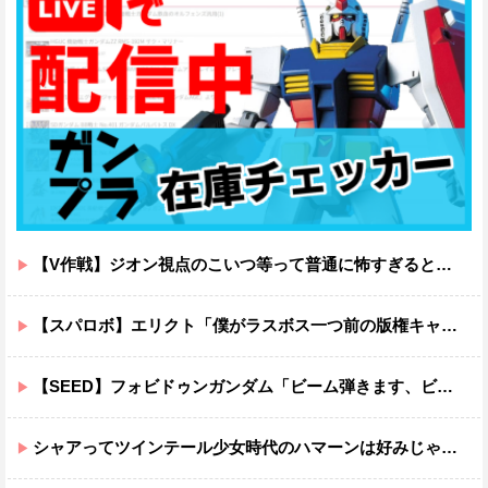
【V作戦】ジオン視点のこいつ等って普通に怖すぎると思う…
【スパロボ】エリクト「僕がラスボス一つ前の版権キャラ最後の敵ってちょっと荷が重すぎない？」
【SEED】フォビドゥンガンダム「ビーム弾きます、ビーム曲げられます、空飛びます」←二世代目でこれ出来るのおかしいだろ
シャアってツインテール少女時代のハマーンは好みじゃなかったの？