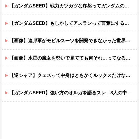
【ガンダムSEED】戦力カツカツな序盤ってガンダムの中だと割と珍しい気がする
【ガンダムSEED】もしかしてアスランって言葉にするのが下手なだけでめっちゃいい人なのでは？
【画像】連邦軍がモビルスーツを開発できなかった世界線のガンダムｗｗｗｗｗｗｗ
【画像】水星の魔女を勢いで見てても何それ…ってなる部分ｗｗｗｗｗｗｗｗ
【逆シャア】クェスって中身はともかくルックスだけなら最高だな
【ガンダムSEED】強い方のオルガを語るスレ、3人の中でも強化は一番されてない方