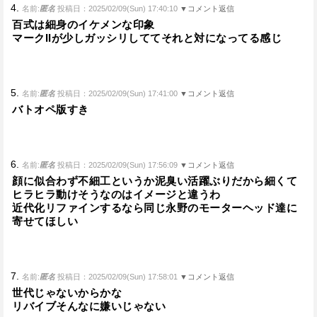
4.
名前:
匿名
投稿日：2025/02/09(Sun) 17:40:10
▼コメント返信
百式は細身のイケメンな印象
マークIIが少しガッシリしててそれと対になってる感じ
5.
名前:
匿名
投稿日：2025/02/09(Sun) 17:41:00
▼コメント返信
バトオペ版すき
6.
名前:
匿名
投稿日：2025/02/09(Sun) 17:56:09
▼コメント返信
顔に似合わず不細工というか泥臭い活躍ぶりだから細くて
ヒラヒラ動けそうなのはイメージと違うわ
近代化リファインするなら同じ永野のモーターヘッド達に
寄せてほしい
7.
名前:
匿名
投稿日：2025/02/09(Sun) 17:58:01
▼コメント返信
世代じゃないからかな
リバイブそんなに嫌いじゃない