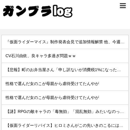
『仮面ライダーマイス』制作発表会見で追加情報解禁 他、今週の備忘録（2026/7/31～2026/8/6）
CV石川由依、良キャラ多過ぎ問題ｗｗ
【悲報】町のお弁当屋さん「申し訳ないが消費税1%になったらその分商品代を値上げするわ」
性格で選んだ女のこが母親から虐待受けてたんやが
性格で選んだ女のこが母親から虐待受けてたんやが
【謎】RPGの敵キャラの「毒無効」「混乱無効」みたいなのって冷静に考えるとおかしいよな
【仮面ライダーリバイス】ヒロミさんがこの先いきのこるにはどうすればいいのか