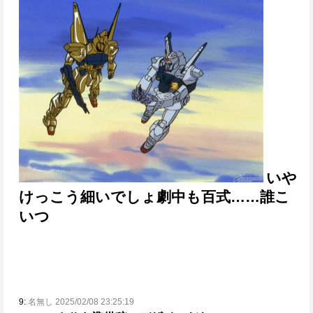
いや
けっこう細いでしょ劇中も百式
……誰こ
いつ
9:
名無し 2025/02/08 23:25:19