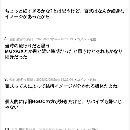
ちょっと細すぎるかな?とは思うけど、百式はなんか細身な
イメージがあったから
8.
名前:
匿名
投稿日：2025/02/09(Sun) 18:11:13
▼コメント返信
当時の流行りだと思う
MGのGXとか割と近い時期だったと思うけどそれもかなり
細身だった
9.
名前:
匿名
投稿日：2025/02/09(Sun) 18:21:04
▼コメント返信
百式って人によって結構イメージが分かれる機体だよね
個人的には旧HGUCの方が好きだけど、リバイブも嫌いじ
ゃない
10.
名前:
匿名
投稿日：2025/02/09(Sun) 18:33:29
▼コメント返信