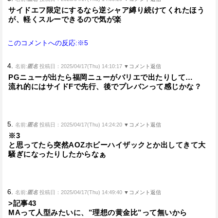
サイドエフ限定にするなら逆シャア縛り続けてくれたほう
が、軽くスルーできるので気が楽
このコメントへの反応:※5
4.
名前:
匿名
投稿日：2025/04/17(Thu) 14:10:17
▼コメント返信
PGニューが出たら福岡ニューがバリエで出たりして…
流れ的にはサイドFで先行、後でプレバンって感じかな？
5.
名前:
匿名
投稿日：2025/04/17(Thu) 14:24:20
▼コメント返信
※3
と思ってたら突然AOZホビーハイザックとか出してきて大
騒ぎになったりしたからなぁ
6.
名前:
匿名
投稿日：2025/04/17(Thu) 14:49:40
▼コメント返信
>記事43
MAって人型みたいに、”理想の黄金比”って無いから