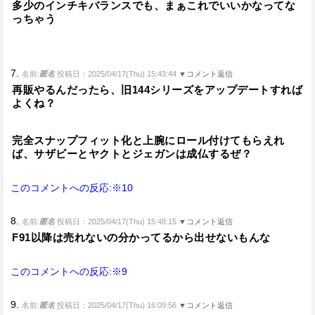
多少のインチキバランスでも、まぁこれでいいかなってな
っちゃう
7.
名前:
匿名
投稿日：2025/04/17(Thu) 15:43:44
▼コメント返信
再販やるんだったら、旧144シリーズをアップデートすれば
よくね？
完全スナップフィット化と上腕にロール付けてもらえれ
ば、サザビーとヤクトとジェガンは成仏するぜ？
このコメントへの反応:※10
8.
名前:
匿名
投稿日：2025/04/17(Thu) 15:48:15
▼コメント返信
F91以降は売れないの分かってるから出せないもんな
このコメントへの反応:※9
9.
名前:
匿名
投稿日：2025/04/17(Thu) 16:09:56
▼コメント返信