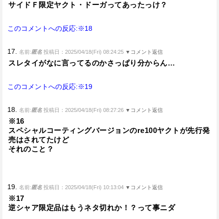
サイドＦ限定ヤクト・ドーガってあったっけ？
このコメントへの反応:※18
17.
名前:
匿名
投稿日：2025/04/18(Fri) 08:24:25
▼コメント返信
スレタイがなに言ってるのかさっぱり分からん…
このコメントへの反応:※19
18.
名前:
匿名
投稿日：2025/04/18(Fri) 08:27:26
▼コメント返信
※16
スペシャルコーティングバージョンのre100ヤクトが先行発
売はされてたけど
それのこと？
19.
名前:
匿名
投稿日：2025/04/18(Fri) 10:13:04
▼コメント返信
※17
逆シャア限定品はもうネタ切れか！？って事ニダ