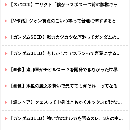
【スパロボ】エリクト「僕がラスボス一つ前の版権キャラ最後の敵ってちょっと荷が重すぎない？」
【V作戦】ジオン視点のこいつ等って普通に怖すぎると思う…
【ガンダムSEED】戦力カツカツな序盤ってガンダムの中だと割と珍しい気がする
【ガンダムSEED】もしかしてアスランって言葉にするのが下手なだけでめっちゃいい人なのでは？
【画像】連邦軍がモビルスーツを開発できなかった世界線のガンダムｗｗｗｗｗｗｗ
【画像】水星の魔女を勢いで見てても何それ…ってなる部分ｗｗｗｗｗｗｗｗ
【逆シャア】クェスって中身はともかくルックスだけなら最高だな
【ガンダムSEED】強い方のオルガを語るスレ、3人の中でも強化は一番されてない方