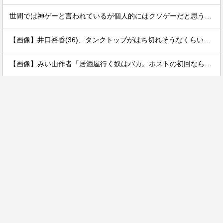
世間では神ゲーと言われているが個人的にはクソゲーだと思うゲーム挙げてけ
【画像】井口裕香(36)、タンクトップがはち切れそうなくらいデカイｗｗｗｗｗｗｗｗｗｗｗ
【画像】みい山作者「居酒屋行く奴はバカ。ホストの初回なら居酒屋より安く飲めてイケメンにチヤホヤされる」