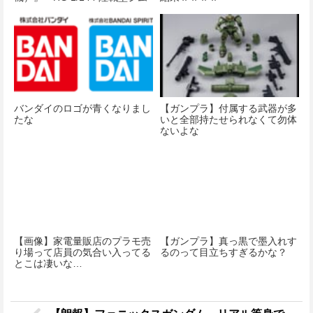
（スレイヴ・レイス隊仕様）
（パラシュート・パック仕
様）』11月末予約申込み受付開
始予定！
バンダイのロゴが青くなりまし
【ガンプラ】付属する武器が多
たな
いと全部持たせられなくて勿体
ないよな
【画像】家電量販店のプラモ売
【ガンプラ】真っ黒で墨入れす
り場って店員の気合い入ってる
るのって目立ちすぎるかな？
とこは凄いな…