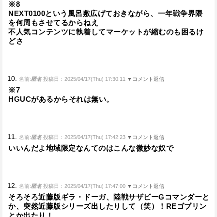
※8
NEXT0100という風呂敷広げておきながら、一年戦争界隈
を何周もさせてるからねえ
不人気コンテンツに執着してマーケットが縮むのも困るけ
どさ
10.
名前:
匿名
投稿日：2025/04/17(Thu) 17:30:11
▼コメント返信
※7
HGUCがあるからそれは無い。
11.
名前:
匿名
投稿日：2025/04/17(Thu) 17:42:23
▼コメント返信
いいんだよ地域限定なんてのはこんな微妙な奴で
12.
名前:
匿名
投稿日：2025/04/17(Thu) 17:47:00
▼コメント返信
そろそろ近藤版ギラ・ドーガ、陸戦サザビーGコマンダーと
か、突然近藤版シリーズ出したりして（笑）！REゴブリン
とか出たり！