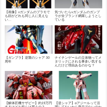
【画像】νガンダムのプラモで
気づいたらνガンダムのガンプ
も顔がどれも同じ人に見えな
ラが全ブランド網羅しようとし
い…
ている
【ガンプラ】逆襲のシャア 30
ナイチンゲールの立体物ってメ
周年
タリックにされる事多い気する
んだけど理由あるのかな？
【解体匠機サザビー】約19万円
【逆シャア】αアジールって活
するけどお前らは買うの？
躍してないから商品でないのか