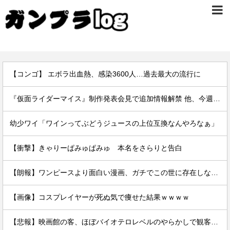
【コンゴ】 エボラ出血熱、感染3600人…過去最大の流行に
『仮面ライダーマイス』制作発表会見で追加情報解禁 他、今週の備忘録（2026/7/31～2026/8/6）
幼少ワイ「ワインってぶどうジュースの上位互換なんやろなぁ」
【衝撃】きゃりーぱみゅぱみゅ 本名をさらりと告白
【朗報】ワンピースより面白い漫画、ガチでこの世に存在しないかもしれないｗｗｗ
【画像】コスプレイヤーが死ぬ気で痩せた結果ｗｗｗｗ
【悲報】映画館の客、ほぼバイオテロレベルのやらかしで観客が避難する事態にｗｗｗｗ