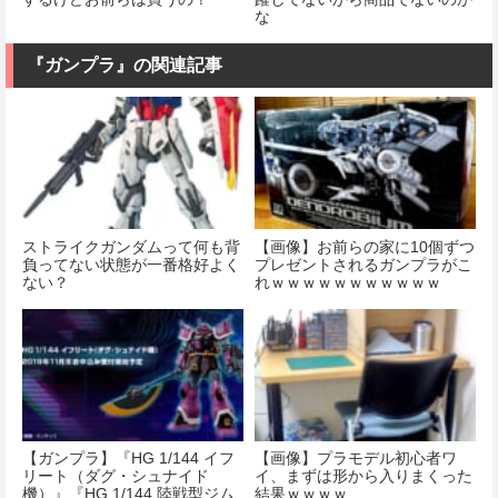
な
『ガンプラ』の関連記事
ストライクガンダムって何も背
【画像】お前らの家に10個ずつ
負ってない状態が一番格好よく
プレゼントされるガンプラがこ
ない？
れｗｗｗｗｗｗｗｗｗｗｗ
【ガンプラ】『HG 1/144 イフ
【画像】プラモデル初心者ワ
リート（ダグ・シュナイド
イ、まずは形から入りまくった
機）』『HG 1/144 陸戦型ジム
結果ｗｗｗｗ