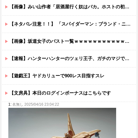
【画像】みい山作者「居酒屋行く奴はバカ。ホストの初回なら居酒屋より安く飲めてイケメンにチヤホヤされる」
【ネタバレ注意！！】 「スパイダーマン：ブランド・ニュー・デイ」にも出てきたけどあの組織潰した方がいいだろ…
【画像】坂道女子のバスト一覧ｗｗｗｗｗｗｗｗｗｗｗｗwｗｗｗｗ
【速報】ハンターハンターのツェリ王子、ガチのマジで逝く
【遊戯王】ヤドカリューで900レス目指すスレ
【文房具】本日のログインボーナスはこちらです
1:
名無し 2025/04/16 23:04:22