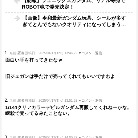
【朗報】フェニックスガンダム、リアル等身で
ROBOT魂で発売決定！
【画像】令和最新ガンダム玩具、シールが多す
ぎてとんでもないクオリティになってしまう…
1.
名前:
匿名
投稿日：2025/04/17(Thu) 13:46:22
▼コメント返信
面白い手を打ってきたなｗ
旧ジェガンは手だけで売ってくれてもいいですわよ
2.
名前:
匿名
投稿日：2025/04/17(Thu) 13:51:52
▼コメント返信
1/144クリアカラーデビルガンダム再販してくれねーかな。
瞬殺で売ってるみたことない。
3.
名前:
匿名
投稿日：2025/04/17(Thu) 14:00:29
▼コメント返信