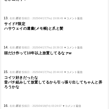
13.
名前:
匿名
投稿日：2025/04/17(Thu) 19:06:49
▼コメント返信
サイドF限定
ハサウェイの遺書(メモ帳)と爪と髪
14.
名前:
匿名
投稿日：2025/04/17(Thu) 20:39:33
▼コメント返信
頭だけ作って10年以上放置してるなァw
15.
名前:
匿名
投稿日：2025/04/17(Thu) 20:44:43
▼コメント返信
コイツ好きだったな
昔パチ組みして放置してるから引っ張り出してちゃんと弄
ろうかな
16.
名前:
匿名
投稿日：2025/04/18(Fri) 03:24:07
▼コメント返信