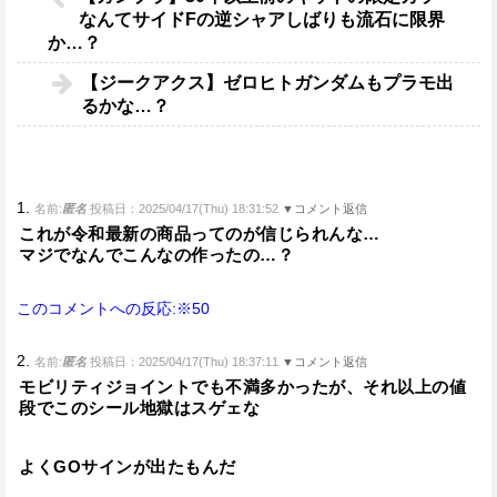
なんてサイドFの逆シャアしばりも流石に限界
か…？
【ジークアクス】ゼロヒトガンダムもプラモ出
るかな…？
1.
名前:
匿名
投稿日：2025/04/17(Thu) 18:31:52
▼コメント返信
これが令和最新の商品ってのが信じられんな…
マジでなんでこんなの作ったの…？
このコメントへの反応:※50
2.
名前:
匿名
投稿日：2025/04/17(Thu) 18:37:11
▼コメント返信
モビリティジョイントでも不満多かったが、それ以上の値
段でこのシール地獄はスゲェな
よくGOサインが出たもんだ