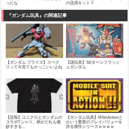
ったな
の流用キット？
『ガンダム玩具』の関連記事
【ガンダム プライズ】スペク
【謎玩具】SDターンフラッシ
リって今見てもかっこいいよね
ュガンダム
【悲報】ユニクロとガンダムの
【ガンダム玩具】MSinActionと
コラボTシャツ、柄がどれも微
かいう驚異のプレイバリューを
妙すぎる…
誇る傑作シリーズｗｗｗｗ