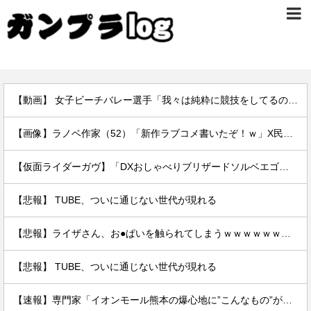
【動画】 女子ビーチバレー選手「我々は純粋に競技をしてるので性的な目で見ないでください！！」
【画像】ラノベ作家（52）「新作ラブコメ書いたぞ！ｗ」X民「いい歳こいてラブコメ（笑）恥ずかしくないの？」←やめたれｗと話題に
【仮面ライダーガヴ】「DXおしゃべりブリザードソルベエゴチゾウ」【16時予約開始】
【悲報】 TUBE、ついに通じない世代が現れる
【悲報】ライザさん、お●ぱいを触られてしまうｗｗｗｗｗｗｗｗ
【悲報】 TUBE、ついに通じない世代が現れる
【速報】専門家「イオンモール熊本の爆心地に”こんなもの”があったんだけど…」