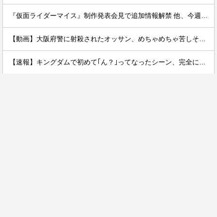
『仮面ライダーマイス』制作発表会見で追加情報解禁 他、今週の備忘録（2026/7/31～2026/8/6）
【動画】大阪府警に射殺されたオッサン、めちゃめちゃ苦しそうに死ぬ
【速報】キングダムで初めて｢ん？｣ってなったシーン、完全に一致してしまうｗｗｗｗｗｗｗｗｗｗｗｗｗ