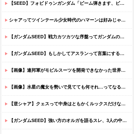
【SEED】フォビドゥンガンダム「ビーム弾きます、ビーム曲げられます、空飛びます」←二世代目でこれ出来るのおかしいだろ
シャアってツインテール少女時代のハマーンは好みじゃなかったの？
【ガンダムSEED】戦力カツカツな序盤ってガンダムの中だと割と珍しい気がする
【ガンダムSEED】もしかしてアスランって言葉にするのが下手なだけでめっちゃいい人なのでは？
【画像】連邦軍がモビルスーツを開発できなかった世界線のガンダムｗｗｗｗｗｗｗ
【画像】水星の魔女を勢いで見てても何それ…ってなる部分ｗｗｗｗｗｗｗｗ
【逆シャア】クェスって中身はともかくルックスだけなら最高だな
【ガンダムSEED】強い方のオルガを語るスレ、3人の中でも強化は一番されてない方