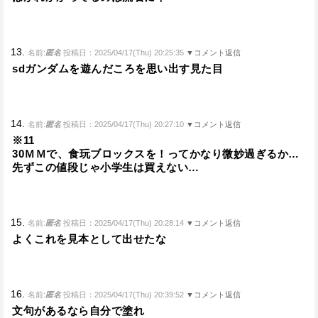
13.
名前:
匿名
投稿日：2025/04/17(Thu) 20:25:35
▼コメント返信
sdガンダムを遊んだころを思い出す見た目
14.
名前:
匿名
投稿日：2025/04/17(Thu) 20:27:10
▼コメント返信
※11
30ＭＭで、食玩ブロックスを！ってかなり微妙過ぎるか…
先ずこの値段じゃ小学生は買えない…
15.
名前:
匿名
投稿日：2025/04/17(Thu) 20:28:14
▼コメント返信
よくこれを見本として出せたな
16.
名前:
匿名
投稿日：2025/04/17(Thu) 20:39:52
▼コメント返信
文句があるなら自分で塗れ