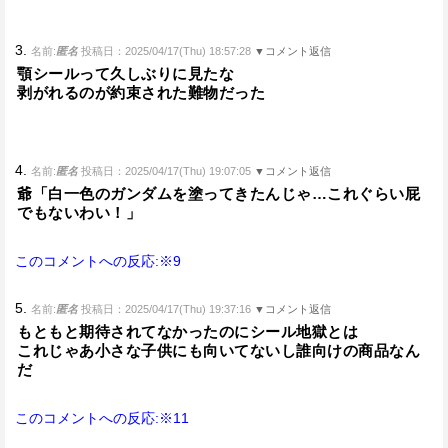
3.
名前:
匿名
投稿日：2025/04/17(Thu) 18:57:28
▼コメント返信
顎シールって久しぶりに見たな
剥がれるのが約束された難物だった
4.
名前:
匿名
投稿日：2025/04/17(Thu) 19:07:05
▼コメント返信
爺「白一色のガンダムを塗ってきたんじゃ…これぐらい屁
でもないわい！」
このコメントへの反応:※9
5.
名前:
匿名
投稿日：2025/04/17(Thu) 19:37:16
▼コメント返信
もともと期待されてなかったのにシール地獄とは
これじゃあ小さな子供にも向いてないし誰向けの商品なん
だ
このコメントへの反応:※11