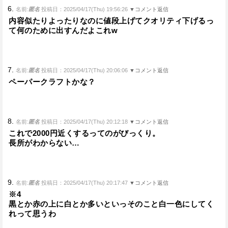
6.
名前:
匿名
投稿日：2025/04/17(Thu) 19:56:26
▼コメント返信
内容似たりよったりなのに値段上げてクオリティ下げるっ
て何のために出すんだよこれw
7.
名前:
匿名
投稿日：2025/04/17(Thu) 20:06:06
▼コメント返信
ペーパークラフトかな？
8.
名前:
匿名
投稿日：2025/04/17(Thu) 20:12:18
▼コメント返信
これで2000円近くするってのがびっくり。
長所がわからない…
9.
名前:
匿名
投稿日：2025/04/17(Thu) 20:17:47
▼コメント返信
※4
黒とか赤の上に白とか多いといっそのこと白一色にしてく
れって思うわ