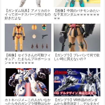
【ガンダム玩具】アメリカのト
【画像】中国のパチモンみたい
イってボーナスパーツ付けるの
な干支ガンダムｗｗｗｗｗｗｗ
好きだよな
ｗｗ
【画像】セイラさんの可動フィ
【ガンプラ】プレバンて何で欲
ギュア、たまらんプロポーショ
しい時に買えないの？
ンｗｗｗｗｗｗｗｗ
カトキハジメ←この人がいなか
【ガンプラ】VR作品のガンダ
ったら今のガンプラ情勢はなか
ムから発売決定！…デルタカイ