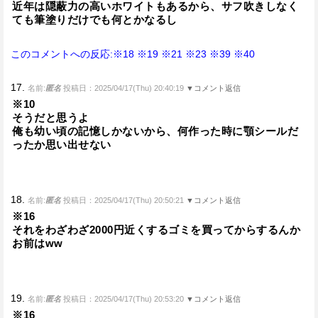
近年は隠蔽力の高いホワイトもあるから、サフ吹きしなく
ても筆塗りだけでも何とかなるし
このコメントへの反応:※18
※19
※21
※23
※39
※40
17.
名前:
匿名
投稿日：2025/04/17(Thu) 20:40:19
▼コメント返信
※10
そうだと思うよ
俺も幼い頃の記憶しかないから、何作った時に顎シールだ
ったか思い出せない
18.
名前:
匿名
投稿日：2025/04/17(Thu) 20:50:21
▼コメント返信
※16
それをわざわざ2000円近くするゴミを買ってからするんか
お前はww
19.
名前:
匿名
投稿日：2025/04/17(Thu) 20:53:20
▼コメント返信
※16