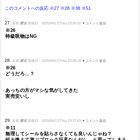
このコメントへの反応:※27
※28
※38
※51
27.
名前:
匿名
投稿日：2025/04/17(Thu) 23:06:02
▼コメント返信
※26
特級呪物はNG
28.
名前:
匿名
投稿日：2025/04/17(Thu) 23:08:16
▼コメント返信
※26
どうだろ…？
あっちの方がマシな気がしてきた
実売安いし
29.
名前:
匿名
投稿日：2025/04/17(Thu) 23:27:03
▼コメント返信
※11
無理してシールを貼らさなくても良いんじゃね？
組み換えて遊ぶブロック玩具なんだし…と思ってしまう