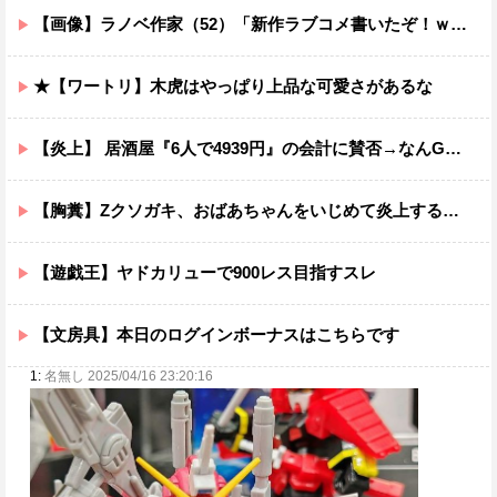
【画像】ラノベ作家（52）「新作ラブコメ書いたぞ！ｗ」X民「いい歳こいてラブコメ（笑）恥ずかしくないの？」←やめたれｗと話題に
★【ワートリ】木虎はやっぱり上品な可愛さがあるな
【炎上】 居酒屋『6人で4939円』の会計に賛否→なんG民の投票結果が笑えるｗｗｗ
【胸糞】Zクソガキ、おばあちゃんをいじめて炎上するｗｗｗｗ
【遊戯王】ヤドカリューで900レス目指すスレ
【文房具】本日のログインボーナスはこちらです
1:
名無し 2025/04/16 23:20:16