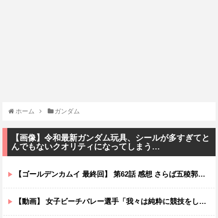
ホーム
ガンダム
【画像】令和最新ガンダム玩具、シールが多すぎてと
んでもないクオリティになってしまう…
【ゴールデンカムイ 最終回】 第62話 感想 さらば五稜郭！戦いの舞台は暴走列車へ【最終章（5期）】
【動画】 女子ビーチバレー選手「我々は純粋に競技をしてるので性的な目で見ないでください！！」