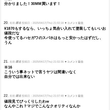
分かりました！30MM買います！
20.
名前:
匿名
投稿日：2025/04/17(Thu) 21:02:18
▼コメント返信
¥1870もするなら、いっちょ気合い入れて塗装してもいいお
値段だな
今使ってるハセガワのスパホはもっと安かったはずだし、
うん
21.
名前:
匿名
投稿日：2025/04/17(Thu) 21:02:36
▼コメント返信
※16
こういう事ネットで言うヤツは間違いなく
自分では出来ない
22.
名前:
匿名
投稿日：2025/04/17(Thu) 21:07:48
▼コメント返信
値段見てびっくりしたわw
なんやこれ？マジでこんなクオリティなんか