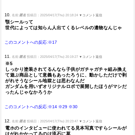
10.
名前:
匿名
投稿日：2025/04/17(Thu) 20:18:24
▼コメント返信
顎シールって
世代によっては知らん人出てくるレベルの遺物なんじゃ
このコメントへの反応:※17
11.
名前:
匿名
投稿日：2025/04/17(Thu) 20:19:27
▼コメント返信
※5
しっかり塗装されてるんなら子供がガチャガチャ組み換え
て遊ぶ商品として意義もあったろうに、動かしただけで剥
がれそうなシール地獄とは思わなんだ
ガンダムを用いずオリジナルロボで展開したほうがマシだ
ったんじゃなかろうか
このコメントへの反応:※14
※29
※30
12.
名前:
匿名
投稿日：2025/04/17(Thu) 20:23:47
▼コメント返信
電ホのインタビューに使われてる見本写真ですらシールが
はがれかかってるのは流石に草