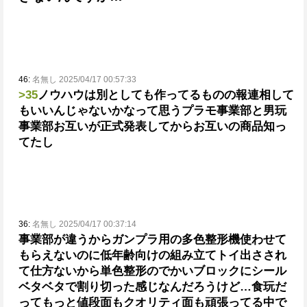
46:
名無し 2025/04/17 00:57:33
>35
ノウハウは別としても作ってるものの報連相して
もいいんじゃないかなって思う
プラモ事業部と男玩
事業部お互いが正式発表してからお互いの商品知っ
てたし
36:
名無し 2025/04/17 00:37:14
事業部が違うからガンプラ用の多色整形機使わせて
もらえないのに低年齢向けの組み立てトイ出さされ
て
仕方ないから単色整形のでかいブロックにシール
ベタベタで割り切った感じなんだろうけど…
食玩だ
ってもっと値段面もクオリティ面も頑張ってる中で