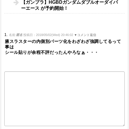
【ガンプラ】HGBDガンダムダブルオーダイバ
ーエース が予約開始！
1.
名前:
匿名
投稿日：2018/05/02(Wed) 20:46:02
▼コメント返信
腋スラスターの内側別パーツ化をわざわざ強調してるって
事は
シール貼りが余程不評だったんやろなぁ・・・