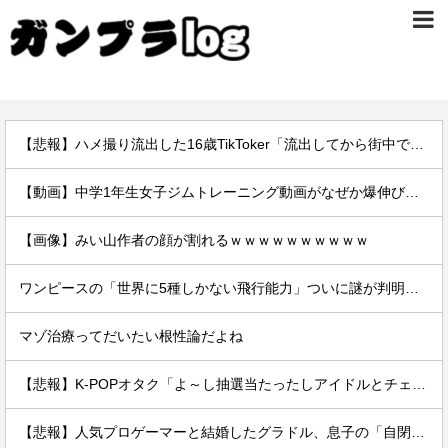
【悲報】ハメ撮り流出した16歳TikToker「流出してから街中で高校生に胸揉まれまくる」
【動画】中学1年生女子ジムトレーニング動画がなぜか爆伸びしてしまうｗｗｗｗ
【画像】みい山作者の顔が割れるｗｗｗｗｗｗｗｗｗｗ
ワンピースの「世界に5種しかない飛行能力」ついに謎が判明するｗｗｗｗ
マゾ治療ってだいたい根性論だよね
【悲報】K-POPオタク「よ～し抽選当たったしアイドルとチェキを撮るぞ！」→結果ｗｗｗｗ
【悲報】人気プロゲーマーと結婚したグラドル、息子の「自閉スペクトラム症」診断にショックで泣く