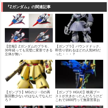
『Ζガンダム』の関連記事
【悲報】Ζガンダムのプラモ、
【ガンプラ】バウンドドック、
30年経っても完璧に変形できる
即売り切れるほどの人気MSだ
立体が無い
った・・・？
【ガンプラ】MGのジ・Oの再
【ガンプラ HGUC】映画ブー
販回数少ないのはなんでなんだ
ストが大きかったんだろうけど
ろ？
これで1800円って無茶苦茶お
得やな