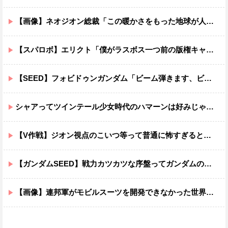
【画像】ネオジオン総裁「この暖かさをもった地球が人間さえ破壊するんだ（汗だく）」
【スパロボ】エリクト「僕がラスボス一つ前の版権キャラ最後の敵ってちょっと荷が重すぎない？」
【SEED】フォビドゥンガンダム「ビーム弾きます、ビーム曲げられます、空飛びます」←二世代目でこれ出来るのおかしいだろ
シャアってツインテール少女時代のハマーンは好みじゃなかったの？
【V作戦】ジオン視点のこいつ等って普通に怖すぎると思う…
【ガンダムSEED】戦力カツカツな序盤ってガンダムの中だと割と珍しい気がする
【画像】連邦軍がモビルスーツを開発できなかった世界線のガンダムｗｗｗｗｗｗｗ