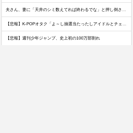
夫さん、妻に「天井のシミ数えてれば終わるでな」と押し倒されて性行為 → 凄いことになるｗｗｗｗｗ
【悲報】K-POPオタク「よ～し抽選当たったしアイドルとチェキを撮るぞ！」→結果ｗｗｗｗ
【悲報】週刊少年ジャンプ、史上初の100万部割れ