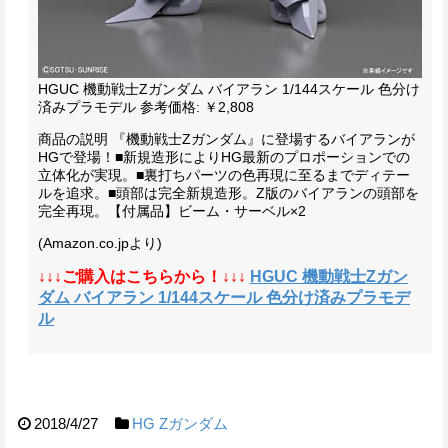
HGUC 機動戦士Zガンダム バイアラン 1/144スケール 色分け
済みプラモデル
参考価格: ￥2,808
商品の説明
『機動戦士Zガンダム』に登場するバイアランが
HGで登場！■新規造形によりHG最新のプロポーションでの
立体化が実現。■裏打ちパーツの色再現に至るまでディテー
ルを追求。■頭部は完全新規造形。Z版のバイアランの頭部を
完全再現。【付属品】ビーム・サーベル×2
(Amazon.co.jpより)
↓↓↓ご購入はこちらから！↓↓↓
HGUC 機動戦士Zガン
ダム バイアラン 1/144スケール 色分け済みプラモデ
ル
2018/4/27
HG
Ζガンダム