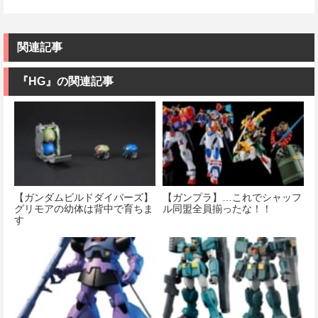
関連記事
『HG』の関連記事
【ガンダムビルドダイバーズ】
【ガンプラ】…これでシャッフ
グリモアの幼体は背中で育ちま
ル同盟全員揃ったな！！
す