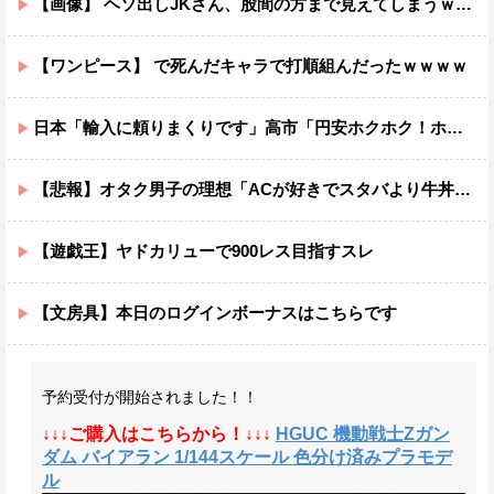
【画像】 ヘソ出しJKさん、股間の方まで見えてしまうｗｗｗｗｗｗｗｗｗ
【ワンピース】 で死んだキャラで打順組んだったｗｗｗｗ
日本「輸入に頼りまくりです」高市「円安ホクホク！ホクホクゥ！」←
【悲報】オタク男子の理想「ACが好きでスタバより牛丼屋に行きたがる女」、この銀河に1人も存在しないｗｗｗｗ
【遊戯王】ヤドカリューで900レス目指すスレ
【文房具】本日のログインボーナスはこちらです
予約受付が開始されました！！
↓↓↓ご購入はこちらから！↓↓↓
HGUC 機動戦士Zガン
ダム バイアラン 1/144スケール 色分け済みプラモデ
ル