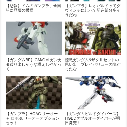
【悲報】ドムのガンプラ、全国
【ガンプラ】レオパルドってダ
的に品薄の模様
ヴィンチに比べて新造部分多そ
うだね…
【ガンダムBF】GM/GM ガンカ
陸戦ガンダム&ザクⅡセットの
タ繰り出しそうな構えしやがっ
思い出 プレイバリューの塊だ
て…
ったな…
【ガンプラ】HGAC リーオー
【ガンダムビルドダイバーズ】
＋ ロボ魂 リーオーオプション
HGBDダブルオーダイバーが明
セット
日発売！