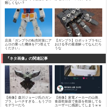
難しくない？
店員「ガンプラの転売対策にア
【ガンプラ】ロボットプラモに
ムロの乗った機体を7つ答えて
おける手の最適解ってなんだろ
ください」
うな
『ネタ画像』の関連記事
【画像】森川ジョージ氏のガン
【画像】家電メーカーの山善、
プラ、レベチすぎる…もうプロ
食器乾燥器で食器を乾燥してる
モデラーだろ
ユーザーに感謝してしまうｗｗ