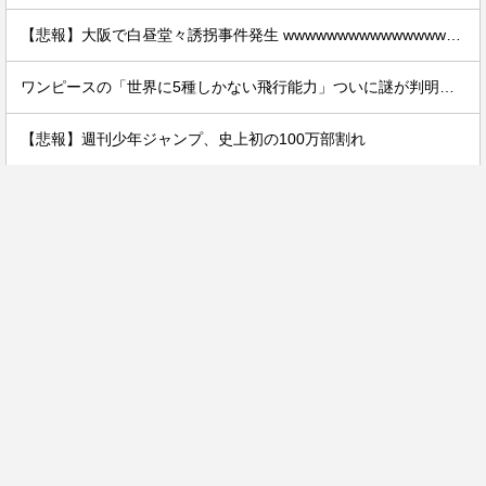
【悲報】大阪で白昼堂々誘拐事件発生 wwwwwwwwwwwwwwwwwwwwwwwwwwwwwwwwwwww
ワンピースの「世界に5種しかない飛行能力」ついに謎が判明するｗｗｗｗ
【悲報】週刊少年ジャンプ、史上初の100万部割れ