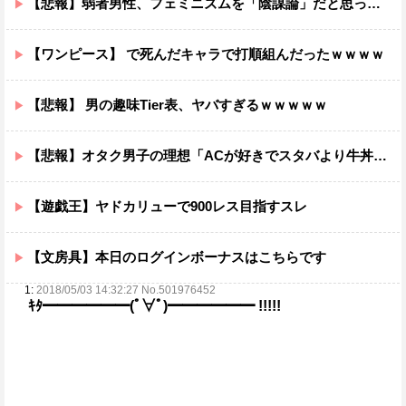
【悲報】弱者男性、フェミニズムを「陰謀論」だと思っていたｗｗｗｗ
【ワンピース】 で死んだキャラで打順組んだったｗｗｗｗ
【悲報】 男の趣味Tier表、ヤバすぎるｗｗｗｗｗ
【悲報】オタク男子の理想「ACが好きでスタバより牛丼屋に行きたがる女」、この銀河に1人も存在しないｗｗｗｗ
【遊戯王】ヤドカリューで900レス目指すスレ
【文房具】本日のログインボーナスはこちらです
1:
2018/05/03 14:32:27 No.501976452
ｷﾀ━━━━━━(ﾟ∀ﾟ)━━━━━━ !!!!!