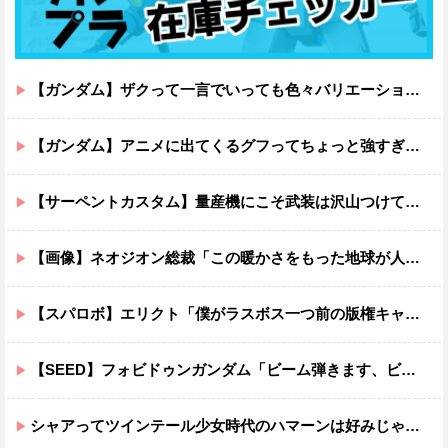
【ガンダム】ザクって一言でいっても色々バリエーションがあるよね
【ガンダム】アニメに出てくるグフってちょっと強すぎじゃない？
【サーペントカスタム】量産機にこそ武装は沢山つけてほしいよね
【画像】ネオジオン総裁「この暖かさをもった地球が人間さえ破壊するんだ（汗だく）」
【スパロボ】エリクト「僕がラスボス一つ前の版権キャラ最後の敵ってちょっと荷が重すぎない？」
【SEED】フォビドゥンガンダム「ビーム弾きます、ビーム曲げられます、空飛びます」←二世代目でこれ出来るのおかしいだろ
シャアってツインテール少女時代のハマーンは好みじゃなかったの？