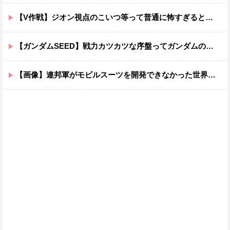
【V作戦】ジオン視点のこいつ等って普通に怖すぎると思う…
【ガンダムSEED】戦力カツカツな序盤ってガンダムの中だと割と珍しい気がする
【画像】連邦軍がモビルスーツを開発できなかった世界線のガンダムｗｗｗｗｗｗｗ