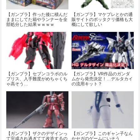
【ガンプラ】作った後に積んだ
【ガンプラ】マケプレとかの通
ままにしてた箱やランナーを全
販サイトのボッタクリ価格も大
部処分した結果ｗｗｗｗ
概にして欲しい
【ガンプラ】セブンコラボのル
【ガンプラ】VR作品のガンダ
ブリス、入手難度がめちゃくち
ムから発売決定！…デルタカイ
ゃ高そう…
の流用キット？
【ガンプラ】ザクのデザインっ
【ガンプラ】このギャン子なん
て完成され過ぎてて改造するの
かセガのゲームにいそう