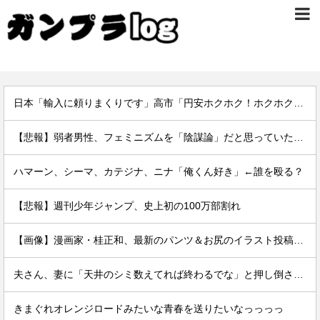
日本「輸入に頼りまくりです」高市「円安ホクホク！ホクホクゥ！」←
【悲報】弱者男性、フェミニズムを「陰謀論」だと思っていたｗｗｗｗ
ハマーン、シーマ、カテジナ、ニナ「俺くん好き」←誰を殴る？
【悲報】週刊少年ジャンプ、史上初の100万部割れ
【画像】漫画家・桂正和、最新のパンツ＆お尻のイラスト投稿にネット衝撃「この質感の出し方」「実写かと思いました」
夫さん、妻に「天井のシミ数えてれば終わるでな」と押し倒されて性行為 → 凄いことになるｗｗｗｗｗ
きまぐれオレンジロードみたいな青春を送りたいなっっっっ