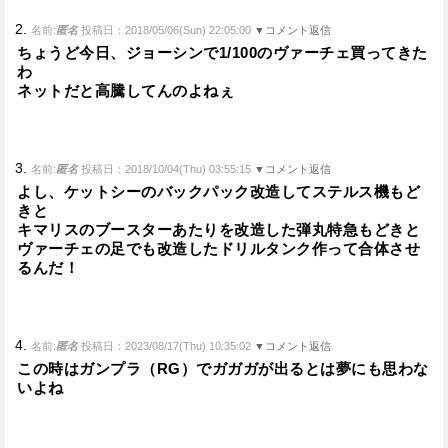
2.
名前:
匿名
投稿日：2018/05/06(Sun) 22:05:00
▼コメント返信
ちょうど今日、ジョーシンで1/100のヴァーチェ買ってきた
わ
ネットだと高騰してんのよねぇ
3.
名前:
匿名
投稿日：2018/10/04(Thu) 03:55:15
▼コメント返信
よし、ケットシーのバックパック改造してステルス機もど
きと
キマリスのブースターあたりを改造した弾丸特急もどきと
ヴァーチェの足でも改造したドリルタンク作って合体させ
るんだ！
4.
名前:
匿名
投稿日：2023/08/17(Thu) 10:35:02
▼コメント返信
この時はガンプラ（RG）でガガガが出るとは夢にも思わな
いよね