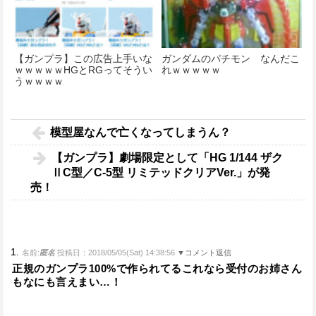
【ガンプラ】この広告上手いな
ガンダムのパチモン なんだこ
ｗｗｗｗｗHGとRGってそうい
れｗｗｗｗｗ
うｗｗｗｗ
模型屋なんで亡くなってしまうん？
【ガンプラ】劇場限定として「HG 1/144 ザク
ⅡC型／C-5型 リミテッドクリアVer.」が発
売！
1.
名前:
匿名
投稿日：2018/05/05(Sat) 14:38:56
▼コメント返信
正規のガンプラ100%で作られてるこれなら受付のお姉さん
もなにも言えまい…！