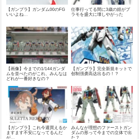
【ガンプラ】ガンダム00のFG
仕事行ってる間に3歳の姪がプ
いいよね…
ラモを盛大に壊しやがった
【画像】今までの1/144ガンダ
【ガンプラ】完全新規キットで
ムを並べたのがこれ、みんなは
创制强袭高达出るの！？
どれが一番好きなの？
【ガンプラ】これ今週買えるか
みんなが理想のファーストガン
ますます不安になってるんだ
ダムの形って今までの立体で出
が…
た？