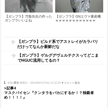
【ガンプラ】弐瓶先生の作った
【ガンプラ】GNエヴァ量産機
ガンプラいいよね
ｗｗｗｗｗｗｗｗｗｗｗｗ
【ガンプラ】ビルド系でアストレイがカラバリ
だけってなんか新鮮だな
【ガンプラ】ゲルググヴェルテクスってどこま
でHGUC流用してるの？
1.
名前:
匿名
投稿日：2021/06/17(Thu) 21:22:29
▼コメント返信
>記事4
マスクパイセン『クンタラをバカにするか！？独裁者
め！！！！』