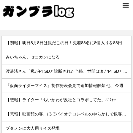
【朗報】明日8月8日は銀だこの日！先着88名に8個入りを88円で提供
みいちゃん、セコカンになる
渡邊渚さん「私がPTSDと診断された当時、世間はまだPTSDという言葉は浸透されていませんでした」
『仮面ライダーマイス』制作発表会見で追加情報解禁 他、今週の備忘録（2026/7/31～2026/8/6）
【悲報】ライター「ちいかわが反社とコラボしてた」ﾊﾟｼｬｯ
【悲報】映画館の客、ほぼバイオテロレベルのやらかしで観客が避難する事態にｗｗｗｗ
ブタメンに大人用サイズ登場