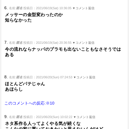
6.
名前:
匿名
投稿日：2021/06/19(Sat) 10:36:05
▼コメント返信
メッサーの金型変わったのか
知らなかった
7.
名前:
匿名
投稿日：2021/06/19(Sat) 20:36:55
▼コメント返信
今の流れならナッパのプラモも出ないこともなさそうでは
ある
8.
名前:
匿名
投稿日：2021/06/20(Sun) 07:24:53
▼コメント返信
ほとんどパテじゃん
あほらし
このコメントへの反応:※10
9.
名前:
匿名
投稿日：2021/06/20(Sun) 10:02:22
▼コメント返信
ネタ系作る人ってよくやる気が続くな
こんなの家に置いておきたいと思えないんだけど