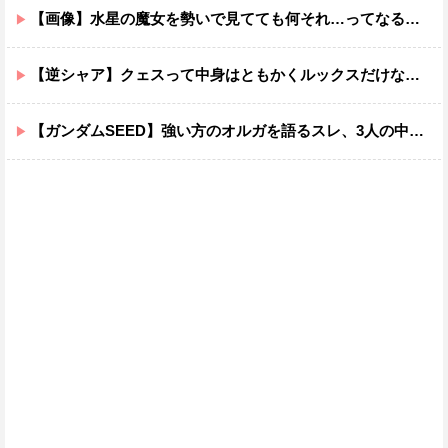
【画像】水星の魔女を勢いで見てても何それ…ってなる部分ｗｗｗｗｗｗｗｗ
【逆シャア】クェスって中身はともかくルックスだけなら最高だな
【ガンダムSEED】強い方のオルガを語るスレ、3人の中でも強化は一番されてない方