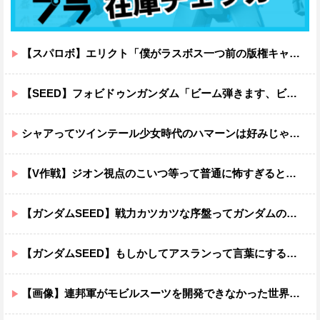
【スパロボ】エリクト「僕がラスボス一つ前の版権キャラ最後の敵ってちょっと荷が重すぎない？」
【SEED】フォビドゥンガンダム「ビーム弾きます、ビーム曲げられます、空飛びます」←二世代目でこれ出来るのおかしいだろ
シャアってツインテール少女時代のハマーンは好みじゃなかったの？
【V作戦】ジオン視点のこいつ等って普通に怖すぎると思う…
【ガンダムSEED】戦力カツカツな序盤ってガンダムの中だと割と珍しい気がする
【ガンダムSEED】もしかしてアスランって言葉にするのが下手なだけでめっちゃいい人なのでは？
【画像】連邦軍がモビルスーツを開発できなかった世界線のガンダムｗｗｗｗｗｗｗ