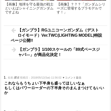
【画像】地球を守る最強の戦士
【画像】？？？「ガンダムシリ
といえばシャイニングガンダム
ーズに登場するプラモデルで
ですよね
す！」
【ガンプラ】RGユニコーンガンダム（デスト
ロイモード）Ver.TWC(LIGHTING MODEL)特設
ページ公開!!
【ガンプラ】1/100スケールの「89式ベースジ
ャバ―」が商品化決定！
1.
名前:
匿名
投稿日：2018/05/12(Sat) 11:56:02
▼コメント返信
これならもうちょい下半身も盛ってほしいなぁ
もしくはパワーローダーの下半身そのまんまつけてもいい
か