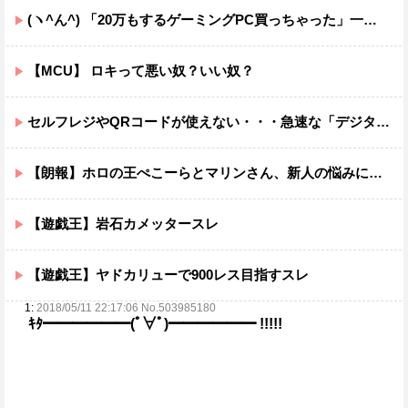
(ヽ^ん^) 「20万もするゲーミングPC買っちゃった」一週間後「お届け物でーす」（ヽ´ん`）「そう…」
【MCU】 ロキって悪い奴？いい奴？
セルフレジやQRコードが使えない・・・急速な「デジタル化」に取り残される60代母、結婚をためらう娘の苦悩
【朗報】ホロの王ぺこーらとマリンさん、新人の悩みに火の玉ストレートwwwwwwwwwww
【遊戯王】岩石カメッタースレ
【遊戯王】ヤドカリューで900レス目指すスレ
1:
2018/05/11 22:17:06 No.503985180
ｷﾀ━━━━━━(ﾟ∀ﾟ)━━━━━━ !!!!!