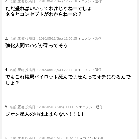
2.
名前:
匿名
投稿日：2018/05/12(Sat) 12:27:16
▼コメント返信
ただ盛ればいいってわけじゃねーでしょ
ネタとコンセプトがわからねーの？
3.
名前:
匿名
投稿日：2018/05/12(Sat) 12:36:25
▼コメント返信
強化人間のハゲが乗ってそう
4.
名前:
匿名
投稿日：2018/05/12(Sat) 22:44:18
▼コメント返信
でもこれ結局パイロット死んでませんってオチになるんで
しょ？
5.
名前:
匿名
投稿日：2018/05/13(Sun) 09:11:15
▼コメント返信
ジオン星人の罪は止まらない！！1！
6.
名前:
匿名
投稿日：2018/05/14(Mon) 15:51:41
▼コメント返信