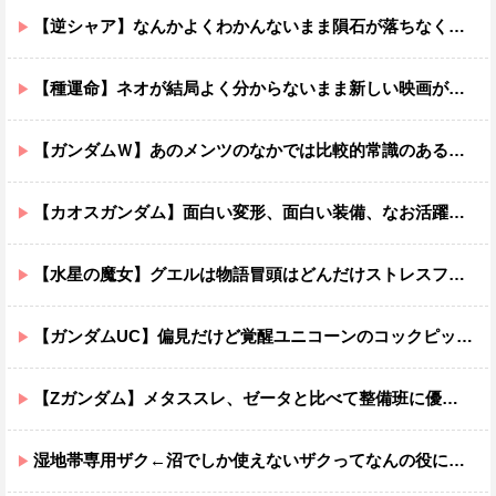
【逆シャア】なんかよくわかんないまま隕石が落ちなくていい感じに終わった作品ｗｗｗｗｗｗ
【種運命】ネオが結局よく分からないまま新しい映画が終わった後ももやもやしてる
【ガンダムＷ】あのメンツのなかでは比較的常識のあるほうなのがデュオだよね
【カオスガンダム】面白い変形、面白い装備、なお活躍…
【水星の魔女】グエルは物語冒頭はどんだけストレスフルだったんだよ…ってなる
【ガンダムUC】偏見だけど覚醒ユニコーンのコックピットってエアコンの効きが強そうでいいよね
【Zガンダム】メタススレ、ゼータと比べて整備班に優しそう
湿地帯専用ザク←沼でしか使えないザクってなんの役に立つ設定なんだ？