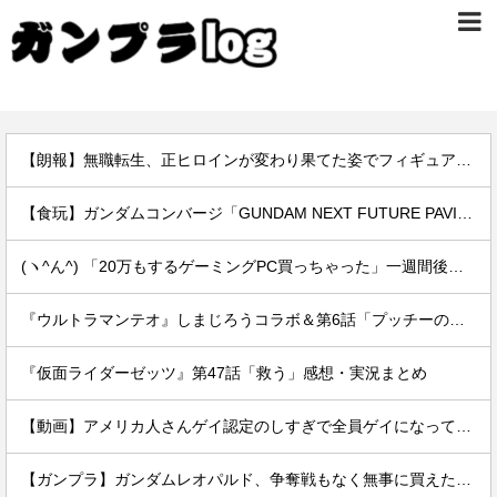
【朗報】無職転生、正ヒロインが変わり果てた姿でフィギュア化wwwwwwwwwwww
【食玩】ガンダムコンバージ「GUNDAM NEXT FUTURE PAVILION RX-78F00/E ガンダム」原型公開
(ヽ^ん^) 「20万もするゲーミングPC買っちゃった」一週間後「お届け物でーす」（ヽ´ん`）「そう…」
『ウルトラマンテオ』しまじろうコラボ＆第6話「プッチーのお引っ越し」感想・実況まとめ
『仮面ライダーゼッツ』第47話「救う」感想・実況まとめ
【動画】アメリカ人さんゲイ認定のしすぎで全員ゲイになってしまう…
【ガンプラ】ガンダムレオパルド、争奪戦もなく無事に買えた模様…欲しい時に買えるのが一番だよね…