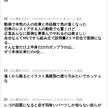
18.
名前:
匿名
投稿日：2026/04/07(Tue) 23:53:13
▼コメント返信
動画で本気の人の在庫と作品観て気が遠くなった
旧車のレストアする人の動画でも驚くけど
正直あんなに面倒な事喜んでやれるのは羨ましい
自分なんてHGですら組み立て説明書2コマ目位で面倒にな
る…
そんな首だけ上半身だけのガンプラの山…
ギリ本体出来たのν位…
19.
名前:
匿名
投稿日：2026/04/08(Wed) 03:34:20
▼コメント返信
遠くから観るとイラスト風模型の塗り方みたいでカッケェ
な
20.
名前:
匿名
投稿日：2026/04/08(Wed) 12:42:14
▼コメント返信
レゴの話題になると必ず四角いパーツしか知らない奴らが