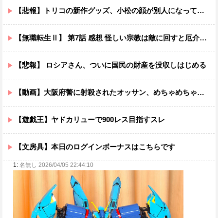
【悲報】トリコの新作グッズ、小松の顔が別人になってしまうｗｗｗｗ
【無職転生Ⅱ】 第7話 感想 怪しい宗教は敵に回すと厄介ニャ【異世界行ったら本気だす】
【悲報】 ロシアさん、ついに国民の財産を没収しはじめる
【動画】大阪府警に射殺されたオッサン、めちゃめちゃ苦しそうに死ぬ
【遊戯王】ヤドカリューで900レス目指すスレ
【文房具】本日のログインボーナスはこちらです
1:
名無し 2026/04/05 22:44:10