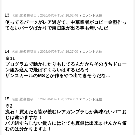
13.
名前:
匿名
投稿日：2026/04/07(Tue) 16:02:46
▼コメント返信
使ってるパーツがレア過ぎて、中華業者がコピー金型作っ
てないパーツばかりで海賊版が出る事も無いんだ
14.
名前:
匿名
投稿日：2026/04/07(Tue) 16:27:00
▼コメント返信
※11
プログラムで動かしたりもしてるんだからそのうちドロー
ン組み込んで飛ばすくらいはするだろう
ザンスカールのMSとか作るやつ出てきそうだな…
15.
名前:
匿名
投稿日：2026/04/07(Tue) 23:43:53
▼コメント返信
※2
流石！買えたら皆が羨むレアガンプラしか興味ないパニお
じは違いますな！
パチ組すらしない貴方にはとても真似は出来ませんから僻
むのは分かりますよ！