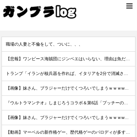
職場の人妻と不倫をして、ついに、、、
【悲報】ワンピース海賊団にジンベエはいらない、理由は魚だから。
トランプ「イランが核兵器を作れば、イタリアを2分で消滅させる」メローニ「核を持っている国で実際に使ったアホはアメリカだけｗ」
【画像】妹さん、ブラジャーだけでくつろいでしまうｗｗｗwｗｗｗｗｗｗｗｗ❤
『ウルトラマンテオ』しまじろうコラボ＆第6話「プッチーのお引っ越し」感想・実況まとめ
【画像】妹さん、ブラジャーだけでくつろいでしまうｗｗｗwｗｗｗｗｗｗｗｗ❤
【動画】マーベルの新作格ゲー、歴代格ゲーのパロディが多すぎて話題にwwwwwww