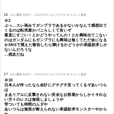
16.
名前:
匿名
投稿日：2026/04/07(Tue) 23:47:01
▼コメント返信
※2
ぷっ…スレ画みてガンプラであるかないかなんて感想出て
くるのは転売屋かパニらしくて良いぞ
素直にすごい！とかどうやってんの！とか興味出てこない
のはガンダムにもガンプラにも興味は無くてただ金になる
かSNSで買えた報告したら輝けるかどうかの承認欲求しか
ないんだろうな
…残念だね
17.
名前:
匿名
投稿日：2026/04/07(Tue) 23:49:48
▼コメント返信
※10
日本人が作ったなら余計にグチグチ言ってくるぞあいつら
は
まあリアルに反撃されない安全なお部屋からしかイキれな
い方々のレスは無視しましょうや
苛ついても時間のムダや
あいつらは無視が耐えられない承認欲求モンスターやから
ね