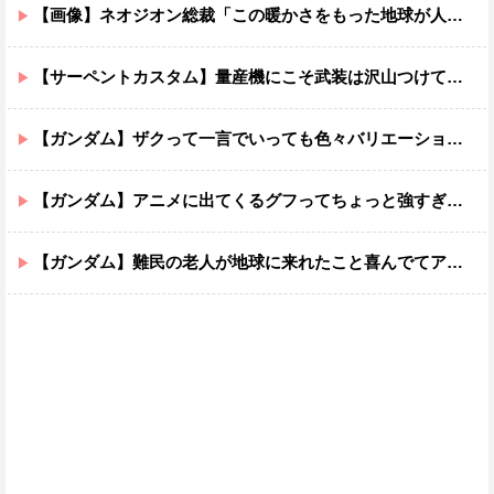
【画像】ネオジオン総裁「この暖かさをもった地球が人間さえ破壊するんだ（汗だく）」
【サーペントカスタム】量産機にこそ武装は沢山つけてほしいよね
【ガンダム】ザクって一言でいっても色々バリエーションがあるよね
【ガンダム】アニメに出てくるグフってちょっと強すぎじゃない？
【ガンダム】難民の老人が地球に来れたこと喜んでてアレ？連邦もやってることヤバくない？ってなる