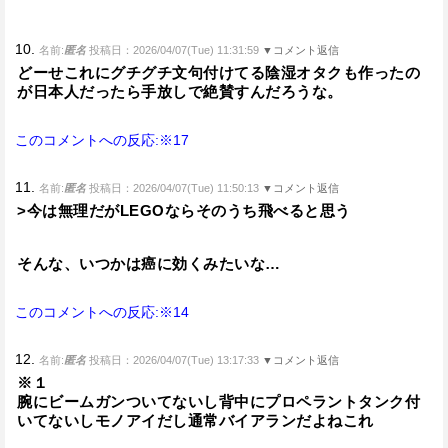
10.
名前:
匿名
投稿日：2026/04/07(Tue) 11:31:59
▼コメント返信
どーせこれにグチグチ文句付けてる陰湿オタクも作ったの
が日本人だったら手放しで絶賛すんだろうな。
このコメントへの反応:※17
11.
名前:
匿名
投稿日：2026/04/07(Tue) 11:50:13
▼コメント返信
>今は無理だがLEGOならそのうち飛べると思う
そんな、いつかは癌に効くみたいな…
このコメントへの反応:※14
12.
名前:
匿名
投稿日：2026/04/07(Tue) 13:17:33
▼コメント返信
※１
腕にビームガンついてないし背中にプロペラントタンク付
いてないしモノアイだし通常バイアランだよねこれ