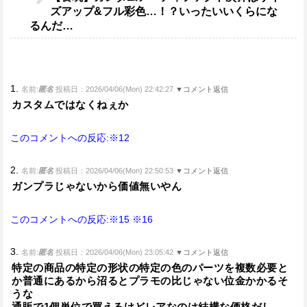
ズアップ&フル彩色…！？いったいいくらにな
るんだ…
1.
名前:
匿名
投稿日：2026/04/06(Mon) 22:42:27
▼コメント返信
カスタムではなくねぇか
このコメントへの反応:※12
2.
名前:
匿名
投稿日：2026/04/06(Mon) 22:50:53
▼コメント返信
ガンプラじゃないから価値無いやん
このコメントへの反応:※15
※16
3.
名前:
匿名
投稿日：2026/04/06(Mon) 23:05:42
▼コメント返信
特定の商品の特定の形状の特定の色のパーツを複数必要と
か普通にあるから沼るとプラモの比じゃない位金かかるそ
うな
通販で1個単位で買えるけどレアなのは結構な価格だし