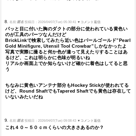
8.
名前:
匿名
投稿日：2026/04/07(Tue) 05:30:41
▼コメント返信
パッと目に付いた胸のダクトの部分に使われている黄色い
のが工具のパーツなんだけど
BrickLinkで検索してみたら近い色はパールゴールド”Pearl
Gold Minifigure, Utensil Tool Crowbar”しかなかったよ
写真で実際に撮ると何か色が違って見えたりすることはあ
るけど、これは明らかに色味が明るいね
リアルか画面上でか知らないけど確かに着色はしてると思
う
ちなみに黄色いアンテナ部分もHockey Stickが使われてる
けど、Round ShaftでもTapered Shaftでも黄色は存在して
いないみたいだね
9.
名前:
匿名
投稿日：2026/04/07(Tue) 09:08:43
▼コメント返信
これ４０～５０ｃｍくらいの大きさあるのか？