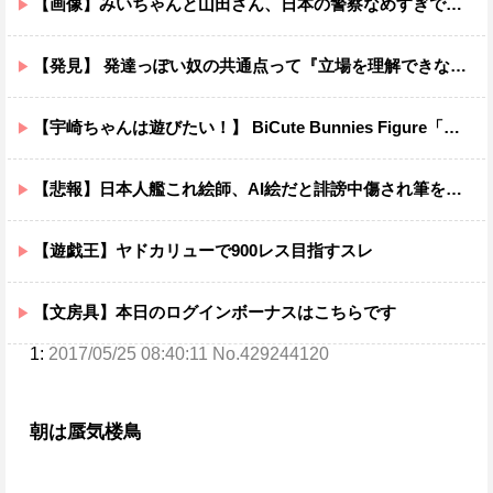
【画像】みいちゃんと山田さん、日本の警察なめすぎで炎上ｗｗｗｗwｗｗｗｗｗｗｗｗｗ
【発見】 発達っぽい奴の共通点って『立場を理解できない』だよな
【宇崎ちゃんは遊びたい！】 BiCute Bunnies Figure「宇崎花」「宇崎月」メタリックパープルver. プライズフィギュア【ラウンドワン限定で展開決定】
【悲報】日本人艦これ絵師、AI絵だと誹謗中傷され筆を折ってしまう
【遊戯王】ヤドカリューで900レス目指すスレ
【文房具】本日のログインボーナスはこちらです
1:
2017/05/25 08:40:11 No.429244120
朝は蜃気楼鳥