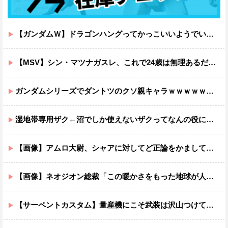
【ガンダムＷ】ドラゴンハングってかっこいいようでいて実は全然かっこよくないのでは？
【MSV】シン・マツナガスレ、これで24歳は無理あるだろ…
ガンダムシリーズでダントツのクソ親キャラｗｗｗｗｗｗｗｗｗｗｗｗ
湿地帯専用ザク←沼でしか使えないザクってなんの役に立つ設定なんだ？
【画像】アムロ大尉、シャアに対してど正論をかましてしまうｗｗｗｗｗｗｗｗｗｗ
【画像】ネオジオン総裁「この暖かさをもった地球が人間さえ破壊するんだ（汗だく）」
【サーペントカスタム】量産機にこそ武装は沢山つけてほしいよね