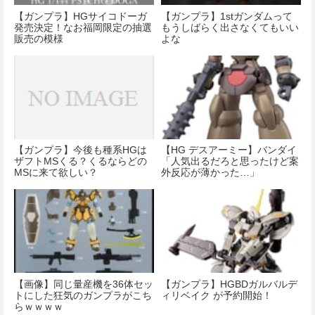
【ガンプラ】HGサイコドーガ
【ガンプラ】1stガンダムって
発売決定！なお福岡限定の抽選
もうしばらく出さなくてもいい
販売の模様
よな
【ガンプラ】今後も種系HGは
【HG デスアーミー】バンダイ
ザフトMSくる？くるならどの
「人気出るだろと思ったけど案
MSに来て欲しい？
外反応が薄かった…」
【画像】同じ量産機を36体セッ
【ガンプラ】HGBDガルバルデ
トにした狂気のガンプラがこち
ィリベイク が予約開始！
らｗｗｗｗ