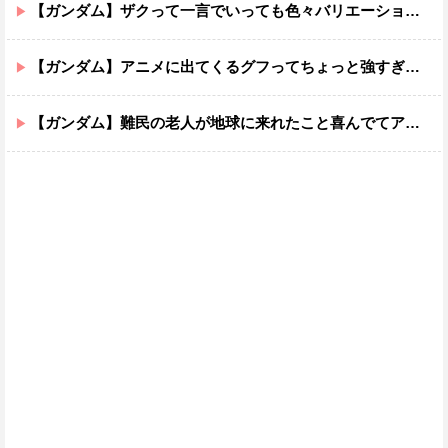
【ガンダム】ザクって一言でいっても色々バリエーションがあるよね
【ガンダム】アニメに出てくるグフってちょっと強すぎじゃない？
【ガンダム】難民の老人が地球に来れたこと喜んでてアレ？連邦もやってることヤバくない？ってなる