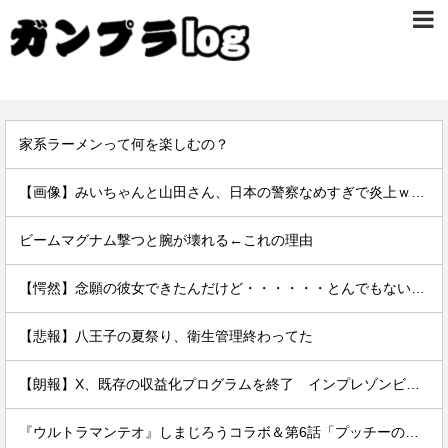
家系ラーメンって何を楽しむの？
【画像】みいちゃんと山田さん、日本の警察なめすぎで炎上ｗｗｗｗwｗｗｗｗｗｗｗｗｗ
ビームマグナム撃つと腕が壊れる←これの理由
【愕然】念願の彼女できたんだけど・・・・・・とんでもない素性が見えてきた・・・・・・
【悲報】八王子の夏祭り、衛生管理終わってた
【朗報】X、既存の収益化プログラムを終了 インプレゾンビ死滅か
『ウルトラマンテオ』しまじろうコラボ＆第6話「プッチーのお引っ越し」感想・実況まとめ