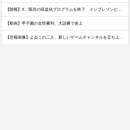
【朗報】X、既存の収益化プログラムを終了 インプレゾンビ死滅か
【動画】甲子園の女性審判、大誤審で炎上
【悲報画像】よゐこの二人、新しいゲームチャンネルを立ち上げるwwww