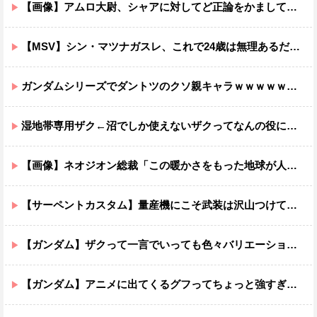
【画像】アムロ大尉、シャアに対してど正論をかましてしまうｗｗｗｗｗｗｗｗｗｗ
【MSV】シン・マツナガスレ、これで24歳は無理あるだろ…
ガンダムシリーズでダントツのクソ親キャラｗｗｗｗｗｗｗｗｗｗｗｗ
湿地帯専用ザク←沼でしか使えないザクってなんの役に立つ設定なんだ？
【画像】ネオジオン総裁「この暖かさをもった地球が人間さえ破壊するんだ（汗だく）」
【サーペントカスタム】量産機にこそ武装は沢山つけてほしいよね
【ガンダム】ザクって一言でいっても色々バリエーションがあるよね
【ガンダム】アニメに出てくるグフってちょっと強すぎじゃない？