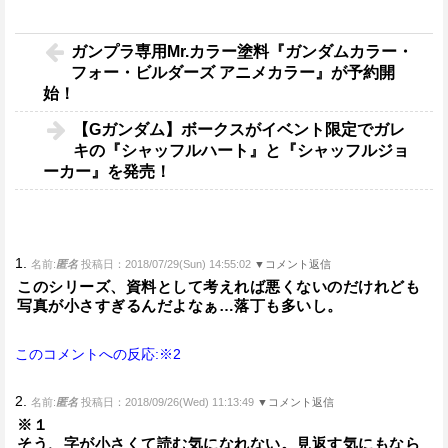
ガンプラ専用Mr.カラー塗料『ガンダムカラー・
フォー・ビルダーズ アニメカラー』が予約開
始！
【Gガンダム】ボークスがイベント限定でガレ
キの『シャッフルハート』と『シャッフルジョ
ーカー』を発売！
1.
名前:
匿名
投稿日：2018/07/29(Sun) 14:55:02
▼コメント返信
このシリーズ、資料として考えれば悪くないのだけれども
写真が小さすぎるんだよなぁ…落丁も多いし。
このコメントへの反応:※2
2.
名前:
匿名
投稿日：2018/09/26(Wed) 11:13:49
▼コメント返信
※１
そう、字が小さくて読む気になれない。見返す気にもなら