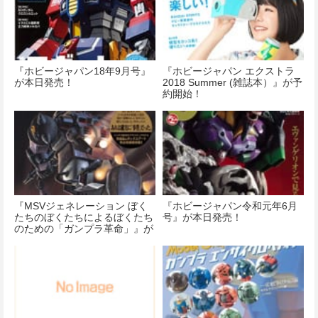
『ホビージャパン18年9月号』
『ホビージャパン エクストラ
が本日発売！
2018 Summer (雑誌本）』が予
約開始！
『MSVジェネレーション ぼく
『ホビージャパン令和元年6月
たちのぼくたちによるぼくたち
号』が本日発売！
のための「ガンプラ革命」』が
予約開始！