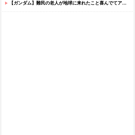
【ガンダム】難民の老人が地球に来れたこと喜んでてアレ？連邦もやってることヤバくない？ってなる