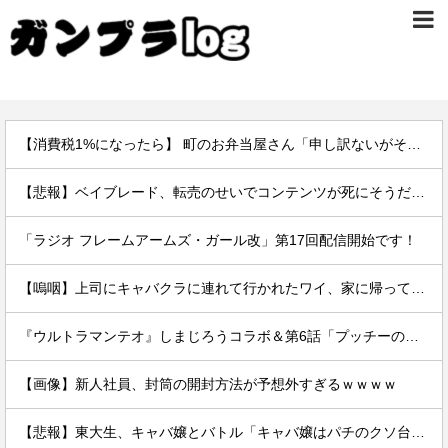
【消費税1%になったら】 町のお弁当屋さん「申し訳ないがその分商品代を値上げして店頭価格を変えない」
【悲報】ベイブレード、転売のせいでコンテンツが死にそうだと話題に
「ラジオ フレームアームズ・ガール改」第17回配信開始です！
【嗚咽】上司にキャバクラに連れて行かれたワイ、家に帰って泣いてしまうｗｗｗｗｗｗｗｗｗｗｗｗ
『ウルトラマンテオ』しまじろうコラボ＆第6話「プッチーのお引っ越し」感想・実況まとめ
【画像】新人社員、封筒の開封方法が予想外すぎるｗｗｗｗ
【悲報】東大生、キャバ嬢とバトル「キャバ嬢はパチのクソ台」→X民絶賛の嵐ｗｗｗｗ