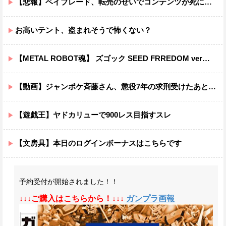
【悲報】ベイブレード、転売のせいでコンテンツが死にそうだと話題に
お高いテント、盗まれそうで怖くない？
【METAL ROBOT魂】 ズゴック SEED FRREDOM ver明日予約開始！！キャバリアーとあわせて４万か…
【動画】ジャンポケ斉藤さん、懲役7年の求刑受けたあとのTikTokライブ配信がヤバすぎると話題にwwwwwwwwwwwwwwwwwwww
【遊戯王】ヤドカリューで900レス目指すスレ
【文房具】本日のログインボーナスはこちらです
予約受付が開始されました！！
↓↓↓ご購入はこちらから！↓↓↓
ガンプラ画報