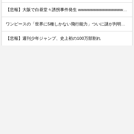
【悲報】大阪で白昼堂々誘拐事件発生 wwwwwwwwwwwwwwwwwwwwwwwwwwwwwwwwwwww
ワンピースの「世界に5種しかない飛行能力」ついに謎が判明するｗｗｗｗ
【悲報】週刊少年ジャンプ、史上初の100万部割れ