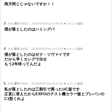
両方同じじゃないですか！！
3.
名前:
匿名
投稿日：2018/09/20(Thu) 10:45:18
▼コメント返信
僕が落としたのはハミングバ
4.
名前:
匿名
投稿日：2018/09/20(Thu) 14:19:24
▼コメント返信
僕が落としたのはゼク・ツヴァイです
だから早くカシグで出せ
もう2年待ってんだよ
5.
名前:
匿名
投稿日：2018/09/20(Thu) 21:10:25
▼コメント返信
私が落としたのは三割引で買ったUC版です
正直に答えたからEXPOのテスト機カラー版とプレバンの
C1型くれよ