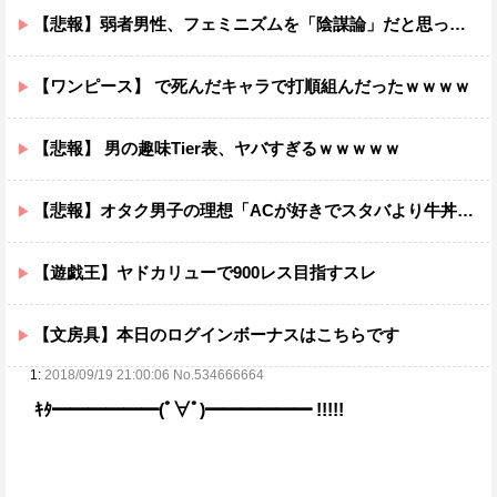
【悲報】弱者男性、フェミニズムを「陰謀論」だと思っていたｗｗｗｗ
【ワンピース】 で死んだキャラで打順組んだったｗｗｗｗ
【悲報】 男の趣味Tier表、ヤバすぎるｗｗｗｗｗ
【悲報】オタク男子の理想「ACが好きでスタバより牛丼屋に行きたがる女」、この銀河に1人も存在しないｗｗｗｗ
【遊戯王】ヤドカリューで900レス目指すスレ
【文房具】本日のログインボーナスはこちらです
1:
2018/09/19 21:00:06 No.534666664
ｷﾀ━━━━━━(ﾟ∀ﾟ)━━━━━━ !!!!!