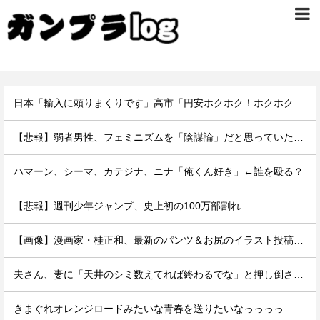
日本「輸入に頼りまくりです」高市「円安ホクホク！ホクホクゥ！」←
【悲報】弱者男性、フェミニズムを「陰謀論」だと思っていたｗｗｗｗ
ハマーン、シーマ、カテジナ、ニナ「俺くん好き」←誰を殴る？
【悲報】週刊少年ジャンプ、史上初の100万部割れ
【画像】漫画家・桂正和、最新のパンツ＆お尻のイラスト投稿にネット衝撃「この質感の出し方」「実写かと思いました」
夫さん、妻に「天井のシミ数えてれば終わるでな」と押し倒されて性行為 → 凄いことになるｗｗｗｗｗ
きまぐれオレンジロードみたいな青春を送りたいなっっっっ