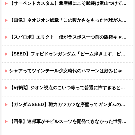
【サーペントカスタム】量産機にこそ武装は沢山つけてほしいよね
【画像】ネオジオン総裁「この暖かさをもった地球が人間さえ破壊するんだ（汗だく）」
【スパロボ】エリクト「僕がラスボス一つ前の版権キャラ最後の敵ってちょっと荷が重すぎない？」
【SEED】フォビドゥンガンダム「ビーム弾きます、ビーム曲げられます、空飛びます」←二世代目でこれ出来るのおかしいだろ
シャアってツインテール少女時代のハマーンは好みじゃなかったの？
【V作戦】ジオン視点のこいつ等って普通に怖すぎると思う…
【ガンダムSEED】戦力カツカツな序盤ってガンダムの中だと割と珍しい気がする
【画像】連邦軍がモビルスーツを開発できなかった世界線のガンダムｗｗｗｗｗｗｗ