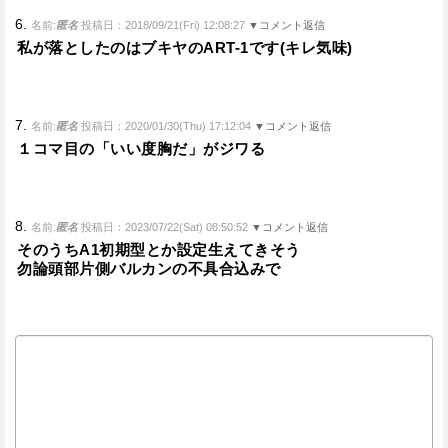
6.
名前:
匿名
投稿日：2018/09/21(Fri) 12:08:27
▼コメント返信
私が落としたのはブキヤのART-1です(キレ気味)
7.
名前:
匿名
投稿日：2020/01/30(Thu) 17:12:04
▼コメント返信
１コマ目の「いい度胸だ」がジワる
8.
名前:
匿名
投稿日：2023/07/22(Sat) 08:50:52
▼コメント返信
そのうちA1初期型とか設定生えてきそう
勿論頭部片側バルカンの不具合込みで