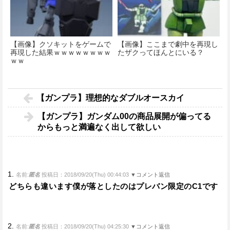
【画像】クソキットをゲームで
【画像】ここまで劇中を再現し
再現した結果ｗｗｗｗｗｗｗｗ
たザクってほんとにいる？
ｗｗ
【ガンプラ】理想的なダブルオースカイ
【ガンプラ】ガンダム00の商品展開が偏ってる
からもっと満遍なく出して欲しい
1.
名前:
匿名
投稿日：2018/09/20(Thu) 00:44:03
▼コメント返信
どちらも違います僕が落としたのはプレバン限定のC1です
2.
名前:
匿名
投稿日：2018/09/20(Thu) 04:25:30
▼コメント返信