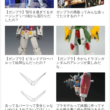
【ガンプラ】顎引き過ぎてるポ
ガンプラの再販ってみんな追っ
ージング いつ頃から流行りだ
てたりするの？？
したの？
【ガンプラ】ビヨンドグローバ
【ガンプラ】今からドラゴンガ
ルって結局なんだったの？
ンダムのアレンジが楽しみだ
な…
尖ってるパーツって安全じゃな
プラモデルって綺麗に作ってそ
いやつも入れておいてほしい
れを飾る事に何か意味はあるの