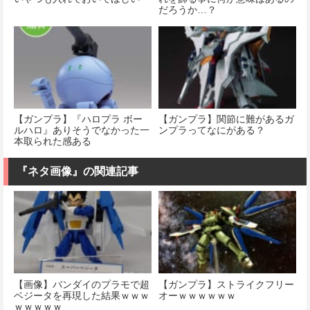
だろうか…？
【ガンプラ】『ハロプラ ボー
【ガンプラ】関節に難があるガ
ルハロ』ありそうでなかった一
ンプラってなにがある？
本取られた感ある
『ネタ画像』の関連記事
【画像】バンダイのプラモで超
【ガンプラ】ストライクフリー
ベジータを再現した結果ｗｗｗ
オーｗｗｗｗｗｗ
ｗｗｗｗｗ