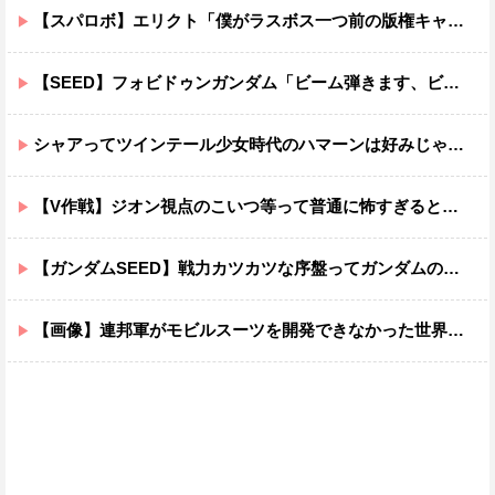
【スパロボ】エリクト「僕がラスボス一つ前の版権キャラ最後の敵ってちょっと荷が重すぎない？」
【SEED】フォビドゥンガンダム「ビーム弾きます、ビーム曲げられます、空飛びます」←二世代目でこれ出来るのおかしいだろ
シャアってツインテール少女時代のハマーンは好みじゃなかったの？
【V作戦】ジオン視点のこいつ等って普通に怖すぎると思う…
【ガンダムSEED】戦力カツカツな序盤ってガンダムの中だと割と珍しい気がする
【画像】連邦軍がモビルスーツを開発できなかった世界線のガンダムｗｗｗｗｗｗｗ