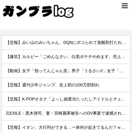
【悲報】みい山のみいちゃん、DQNにボコられて覚醒剤打たれて死亡←これさぁ
【爆笑】カルビー「ごめんなさい、白黒ポテチやめます。売上ガタ落ちしました…」
【動画】女子「勃ってんじゃん笑」男子「うるさい//」女子「キャハハ！」→フ●ラ開始ｗｗｗｗｗｗｗｗｗｗ
【悲報】週刊少年ジャンプ、史上初の100万部割れ
【悲報】K-POPオタク「よ～し抽選当たったしアイドルとチェキを撮るぞ！」→結果ｗｗｗｗ
元EXILE・黒木啓司、妻・宮崎麗果被告へのDV事案で逮捕されていた 宮崎は全身打撲、頭部裂傷及び打撲、頸部損傷の怪我
【悲報】イオン、大行列ができる…一体何が起きてるんだ？ｗｗｗｗ