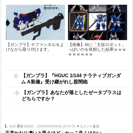
足する
【ガンプラ】※ファンネルをよ
【画像】AIに「主役ロボット」
けながら取り付けます。
っぽいのを依頼した結果ｗｗｗ
ｗｗｗｗｗｗ
【ガンプラ】『HGUC 1/144 ナラティブガンダ
ム A装備』受け継がれし股間砲
【ガンプラ】あなたが落としたゼータプラスは
どちらですか？
1.
名前:
匿名
投稿日：2018/09/19(Wed) 20:47:20
▼コメント返信
正直かなり凄いと思うけど、かっこ良くはない