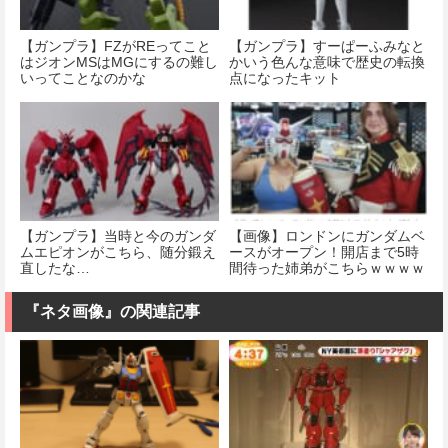
【ガンプラ】FZがREってこと
【ガンプラ】すーぱーふみなと
はジオンMSはMGにするの難し
かいう色んな意味で歴史の転換
いってことなのかな
点になったキット
【ガンプラ】当時と今のガンダ
【画像】ロンドンにガンダムベ
ムエピオンがこちら、随分鍛え
ースがオープン！開店まで5時
直したな…
間待った姉弟がこちらｗｗｗｗ
ｗｗｗｗｗｗ
『ネタ画像』の関連記事