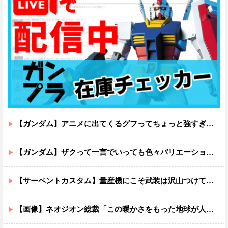
【ガンダム】アニメに出てくるグフってちょっと強すぎじゃない？
【ガンダム】ザクって一言でいっても色々バリエーションがあるよね
【サーペントカスタム】量産機にこそ武装は沢山つけてほしいよね
【画像】ネオジオン総裁「この暖かさをもった地球が人間さえ破壊するんだ（汗だく）」