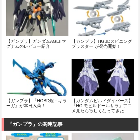
【ガンプラ】ガンダムAGEIIマ
【ガンプラ】HGBDスピニング
グナムのレビュー紹介
ブラスター が発売開始！
【ガンプラ】『HGBD煌・ギラ
【ガンダムビルドダイバーズ】
ーガ』が本日入荷！
『HG モビルドールサラ』アニ
メ見たら欲しくなってきた
『ガンプラ』の関連記事