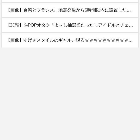
【画像】台湾とフランス、地震発生から6時間以内に設置した「避難所」がこちらｗｗｗｗ
【悲報】K-POPオタク「よ～し抽選当たったしアイドルとチェキを撮るぞ！」→結果ｗｗｗｗ
【画像】すげぇスタイルのギャル、現るｗｗｗｗｗｗｗｗｗｗｗｗ