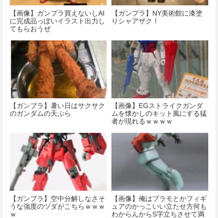
【画像】ガンプラ買えないしAI
【ガンプラ】NY美術館に漆塗
に完成品っぽいイラスト出力し
りシャアザク！
てもらおうぜ
【ガンプラ】暑い日はサクサク
【画像】EGストライクガンダ
のガンダムの天ぷら
ムを懐かしのキット風にする猛
者が現れるｗｗｗｗ
【ガンプラ】空中分解しなさそ
【画像】俺はプラモとかフィギ
うな強度のヅダがこちらｗｗｗ
ュアのかっこいい立たせ方何も
ｗ
わからんからS字立ちさせて満