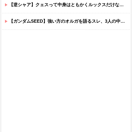
【逆シャア】クェスって中身はともかくルックスだけなら最高だな
【ガンダムSEED】強い方のオルガを語るスレ、3人の中でも強化は一番されてない方