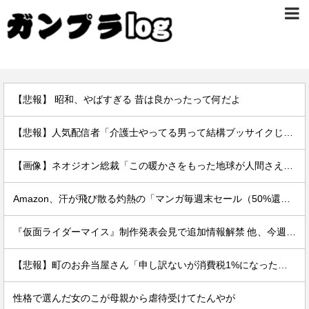
【悲報】 昭和、やばすぎる 昔は良かったって何だよ
【悲報】人気配信者「介護士やってる男って結構ブッサイクじゃね」
【画像】ネオジオン総裁「この暖かさをもった地球が人間さえ破壊するんだ（汗だく）」
Amazon、汗が飛び散る灼熱の「マンガ毎週末セール（50%還元）」を開催！
『仮面ライダーマイス』制作発表会見で追加情報解禁 他、今週の備忘録（2026/7/31～2026/8/6）
【悲報】町のお弁当屋さん「申し訳ないが消費税1%になったらその分商品代を値上げするわ」
性格で選んだ女のこが母親から虐待受けてたんやが