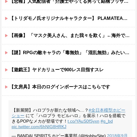
【悲報】人気配信者「介護士やってる男って結構ブッサイクじゃね」
【トリダモノ氏オリジナルキャラクター】 PLAMATEA「MXちゃん」プラモデル【明日予約開始】
【画像】 「マスク美人さん、また我々を欺く」←海外でも流行りだした結果がこちらw w w w w w w
【謎】RPGの敵キャラの「毒無効」「混乱無効」みたいなのって冷静に考えるとおかしいよな
【遊戯王】ヤドカリューで900レス目指すスレ
【文房具】本日のログインボーナスはこちらです
【新展開】ハロプラが新たな領域へ…？
#全日本模型ホビー
ショー
にて「ハロプラ モビルハロ」を展示！ハロを搭載で
きるPOPなメカが登場です！
t.co/YAuS0fSyxn
#g_bd
pic.twitter.com/6hNIG8HRKJ
— BANDAI SPIRITS ホビー事業部 (@HobbySite)
2018年9月