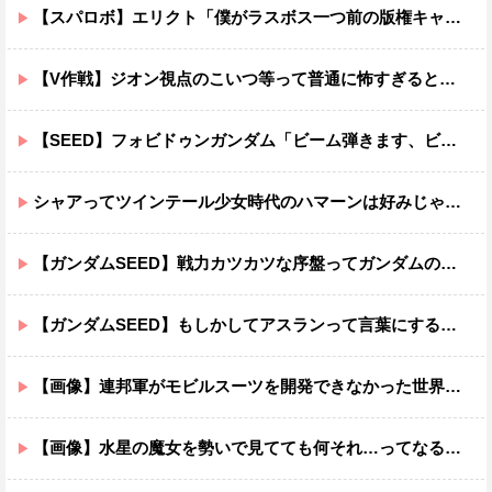
【スパロボ】エリクト「僕がラスボス一つ前の版権キャラ最後の敵ってちょっと荷が重すぎない？」
【V作戦】ジオン視点のこいつ等って普通に怖すぎると思う…
【SEED】フォビドゥンガンダム「ビーム弾きます、ビーム曲げられます、空飛びます」←二世代目でこれ出来るのおかしいだろ
シャアってツインテール少女時代のハマーンは好みじゃなかったの？
【ガンダムSEED】戦力カツカツな序盤ってガンダムの中だと割と珍しい気がする
【ガンダムSEED】もしかしてアスランって言葉にするのが下手なだけでめっちゃいい人なのでは？
【画像】連邦軍がモビルスーツを開発できなかった世界線のガンダムｗｗｗｗｗｗｗ
【画像】水星の魔女を勢いで見てても何それ…ってなる部分ｗｗｗｗｗｗｗｗ