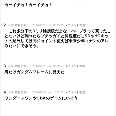
カーイチョ！カーイチョ！
2.
名前:
匿名
投稿日：2018/09/29(Sat) 09:27:22
▼コメント返信
これ多分下の3ミリ軸接続だよな…ハロプラって買ったこ
とないけど調べたらプチッガイと同程度だしSDやHGキッ
トの足外して股間ジョイント使えば未来少年コナンのアレ
みたいにできそう。
3.
名前:
匿名
投稿日：2018/09/29(Sat) 09:31:42
▼コメント返信
肩だけガンダムフレームに見えた
4.
名前:
匿名
投稿日：2018/09/29(Sat) 16:26:29
▼コメント返信
ワンダースワンやGBAのゲームにいそう