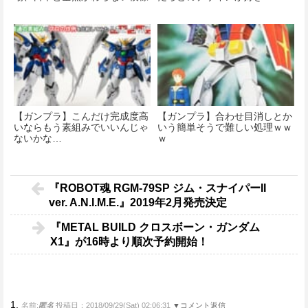
【ガンプラ】こんだけ完成度高
【ガンプラ】合わせ目消しとか
いならもう素組みでいいんじゃ
いう簡単そうで難しい処理ｗｗ
ないかな…
ｗ
『ROBOT魂 RGM-79SP ジム・スナイパーII
ver. A.N.I.M.E.』2019年2月発売決定
『METAL BUILD クロスボーン・ガンダム
X1』が16時より順次予約開始！
1.
名前:
匿名
投稿日：2018/09/29(Sat) 02:06:31
▼コメント返信