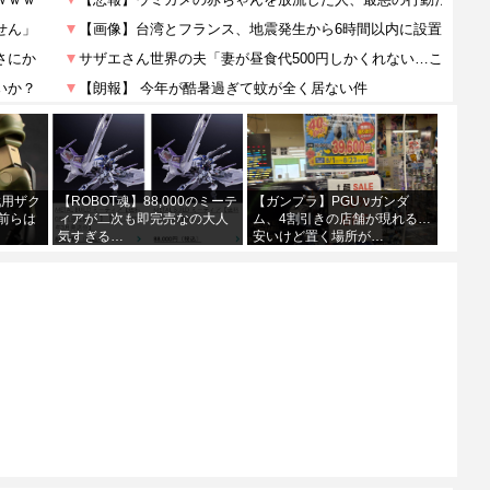
戦用ザク
【ROBOT魂】88,000のミーテ
【ガンプラ】PGU νガンダ
前らは
ィアが二次も即完売なの大人
ム、4割引きの店舗が現れる…
気すぎる…
安いけど置く場所が…