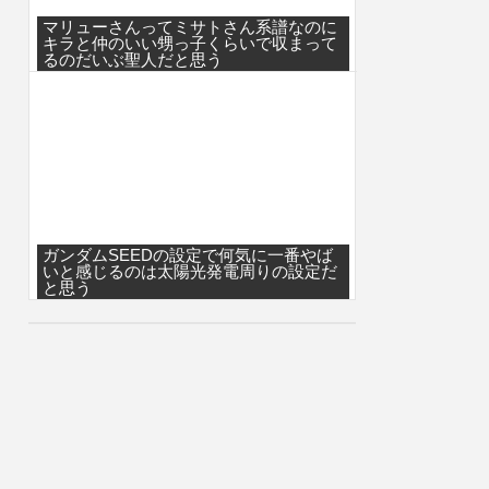
マリューさんってミサトさん系譜なのに
キラと仲のいい甥っ子くらいで収まって
るのだいぶ聖人だと思う
ガンダムSEEDの設定で何気に一番やば
いと感じるのは太陽光発電周りの設定だ
と思う