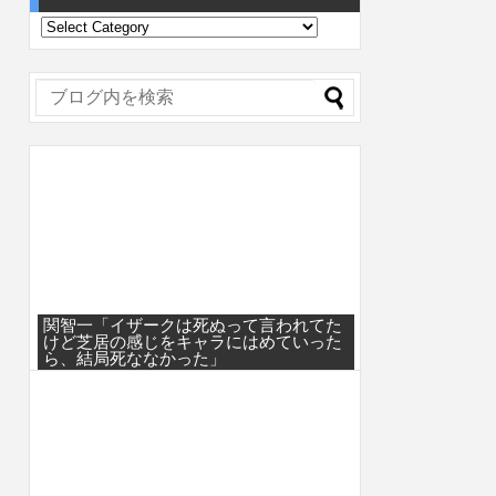
関智一「イザークは死ぬって言われてた
けど芝居の感じをキャラにはめていった
ら、結局死ななかった」