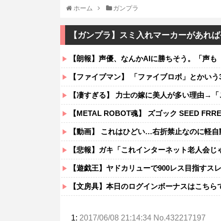
ホーム
ガンプラ
【ガンプラ】スミ入れマーカーがあれば
【朗報】声優、なんかAIに勝ちそう。「声も
【ファイブマン】 「ファイブロボ」とかいう
【凄すぎる】 力士の嫁に美人が多い理由→
【METAL ROBOT魂】 ズゴック SEED 
【動画】 これはひどい…右折禁止なのに軽自動車が突
【悲報】ガキ「これインターネット老人会じゃんｗ」ぼ
【遊戯王】ヤドカリューで900レス目指すス
【文房具】本日のログインボーナスはこちら
1:
2017/06/08 21:14:34 No.432217197