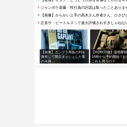
【画像】ガンプラ再販の列を
【ROBOT魂】湿地帯
無視して開店ダッシュした客
16時から予約開始！お
の末路…
これも買うの？