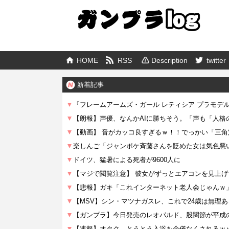
HOME
RSS
Description
twitter
新着記事