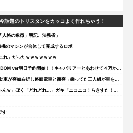
今話題のトリスタンをカッコよく作れちゃう！
「人格の象徴」明記、法務省」
3機のマシンが合体して完成するロボ
「これ」だったｗｗｗｗｗｗｗ
FRREDOM ver明日予約開始！！キャバリアーとあわせて４万か…
如右折し路面電車と衝突→乗ってた三人組が車を捨て逃走ｗｗｗｗｗｗ
く「どれどれ…」ガキ「ニコニコ！らきすた！ボカロ！」ぼく「はぁ…」
レ
です