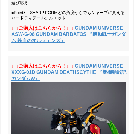
遊び応え
■Point3：SHARP FORM
どの角度からでもシャープに見える
ハードディテールシルエット
↓↓↓ご購入はこちらから！↓↓↓
GUNDAM UNIVERSE
ASW-G-08 GUNDAM BARBATOS 『機動戦士ガンダ
ム 鉄血のオルフェンズ』
↓↓↓ご購入はこちらから！↓↓↓
GUNDAM UNIVERSE
XXXG-01D GUNDAM DEATHSCYTHE 『新機動戦記
ガンダムW』