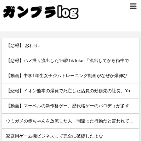
【悲報】 おわり。
【悲報】ハメ撮り流出した16歳TikToker「流出してから街中で高校生に胸揉まれまくる」
【動画】中学1年生女子ジムトレーニング動画がなぜか爆伸びしてしまうｗｗｗｗ
【悲報】イオン熊本の爆発で死亡した店員の勤務先の社長、YouTuberヒカルだった。何で避難させてないんだよ……
【動画】マーベルの新作格ゲー、歴代格ゲーのパロディが多すぎて話題にwwwwwww
ウミガメの赤ちゃんを放流した人、間違った行動だと言われてしまう
家庭用ゲーム機ビジネスって完全に破綻したよな