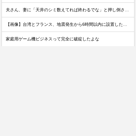
夫さん、妻に「天井のシミ数えてれば終わるでな」と押し倒されて性行為 → 凄いことになるｗｗｗｗｗ
【画像】台湾とフランス、地震発生から6時間以内に設置した「避難所」がこちらｗｗｗｗ
家庭用ゲーム機ビジネスって完全に破綻したよな