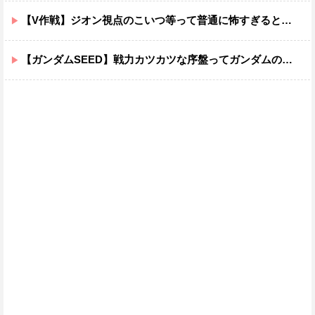
【V作戦】ジオン視点のこいつ等って普通に怖すぎると思う…
【ガンダムSEED】戦力カツカツな序盤ってガンダムの中だと割と珍しい気がする