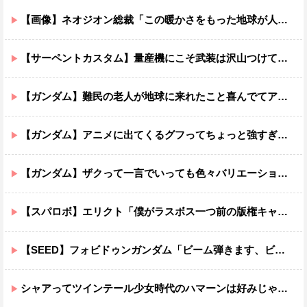
【画像】ネオジオン総裁「この暖かさをもった地球が人間さえ破壊するんだ（汗だく）」
【サーペントカスタム】量産機にこそ武装は沢山つけてほしいよね
【ガンダム】難民の老人が地球に来れたこと喜んでてアレ？連邦もやってることヤバくない？ってなる
【ガンダム】アニメに出てくるグフってちょっと強すぎじゃない？
【ガンダム】ザクって一言でいっても色々バリエーションがあるよね
【スパロボ】エリクト「僕がラスボス一つ前の版権キャラ最後の敵ってちょっと荷が重すぎない？」
【SEED】フォビドゥンガンダム「ビーム弾きます、ビーム曲げられます、空飛びます」←二世代目でこれ出来るのおかしいだろ
シャアってツインテール少女時代のハマーンは好みじゃなかったの？