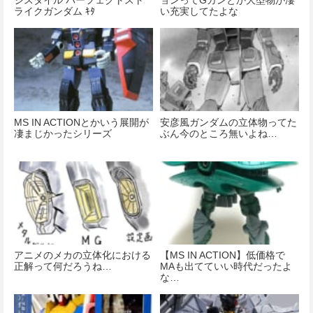
ジスタイル パーフェクトスト
ョンってGガンとか大型物が凄
ライクガンダム ｷﾀ
い充実してたよな
━━━━━━(ﾟ
∀ﾟ)━━━━━━ !!!!!
MS IN ACTIONとかいう展開が
安彦風ガンダムの立体物ってた
凄まじかったシリーズ
ぶん今のところ無いよね…
アニメのメカの立体化における
【MS IN ACTION】低価格で
正解って何だろうね…
MAも出てていい時代だったよ
な…