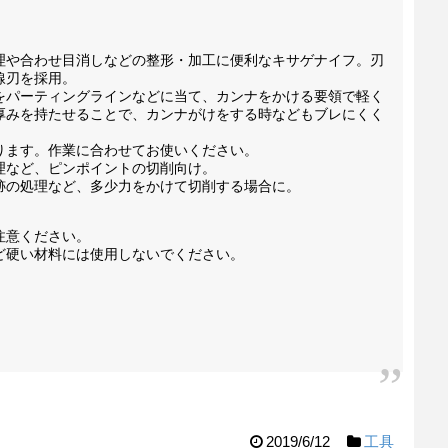
理や合わせ目消しなどの整形・加工に便利なキサゲナイフ。刃
線刃を採用。
をパーティングラインなどに当て、カンナをかける要領で軽く
厚みを持たせることで、カンナがけをする時などもブレにくく
ります。作業に合わせてお使いください。
理など、ピンポイントの切削向け。
跡の処理など、多少力をかけて切削する場合に。
注意ください。
ど硬い材料には使用しないでください。
2019/6/12
工具