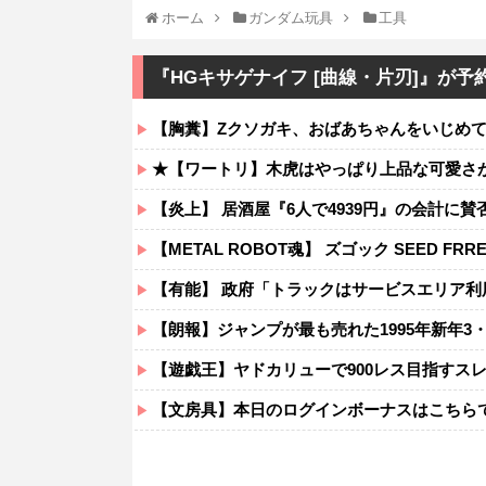
ホーム
ガンダム玩具
工具
『HGキサゲナイフ [曲線・片刃]』が予
【胸糞】Zクソガキ、おばあちゃんをいじめ
★【ワートリ】木虎はやっぱり上品な可愛さ
【炎上】 居酒屋『6人で4939円』の会計に
【METAL ROBOT魂】 ズゴック SEED 
【有能】 政府「トラックはサービスエリア
【朗報】ジャンプが最も売れた1995年新年3
【遊戯王】ヤドカリューで900レス目指すス
【文房具】本日のログインボーナスはこちら