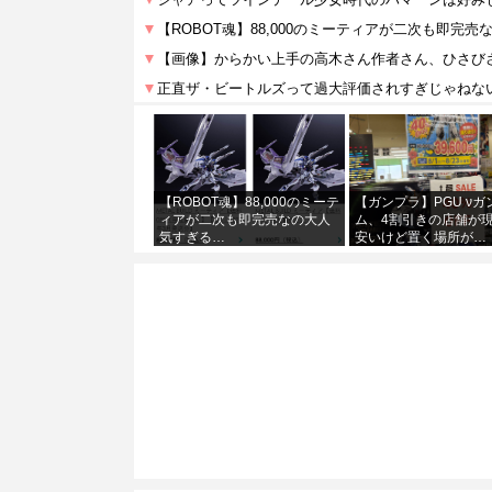
【ROBOT魂】88,000のミーテ
【ガンプラ】PGU νガ
ィアが二次も即完売なの大人
ム、4割引きの店舗が
気すぎる…
安いけど置く場所が…