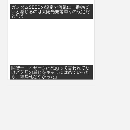
ガンダムSEEDの設定で何気に一番やば
いと感じるのは太陽光発電周りの設定だ
と思う
関智一「イザークは死ぬって言われてた
けど芝居の感じをキャラにはめていった
ら、結局死ななかった」