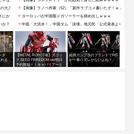
ンダ
【METAL ROBOT魂】ズゴッ
結局ガンプラのブランドでRG
現れる…
ク SEED FRREDOM ver明日
が一番ハズレがないよね？
予約開始！！キャバリアーと
あわせて４万か…