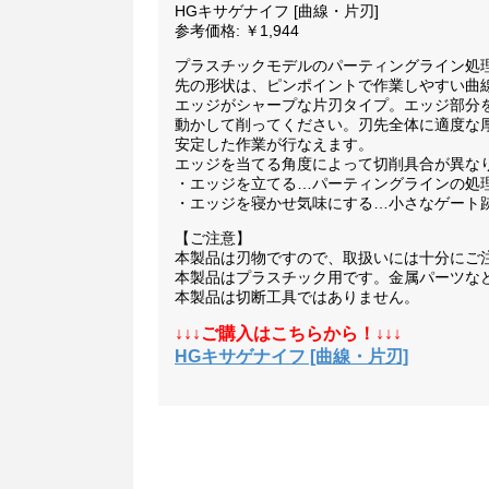
HGキサゲナイフ [曲線・片刃]
参考価格: ￥1,944
プラスチックモデルのパーティングライン処
先の形状は、ピンポイントで作業しやすい曲
エッジがシャープな片刃タイプ。エッジ部分
動かして削ってください。刃先全体に適度な
安定した作業が行なえます。
エッジを当てる角度によって切削具合が異な
・エッジを立てる…パーティングラインの処
・エッジを寝かせ気味にする…小さなゲート
【ご注意】
本製品は刃物ですので、取扱いには十分にご
本製品はプラスチック用です。金属パーツな
本製品は切断工具ではありません。
↓↓↓ご購入はこちらから！↓↓↓
HGキサゲナイフ [曲線・片刃]