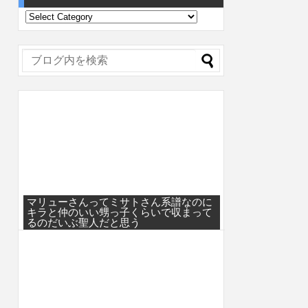
マリューさんってミサトさん系譜なのに
キラと仲のいい甥っ子くらいで収まって
るのだいぶ聖人だと思う