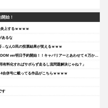
約開始！
て炎上するｗｗｗｗ
があるな
賛否→なんG民の投票結果が笑えるｗｗｗ
FRREDOM ver明日予約開始！！キャバリアーとあわせて４万か…
利用有料化すればサボらず走るし流問題解決じゃね？」
・4合併号に載ってる作品がこちらｗｗｗｗ
レ
です