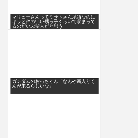
マリューさんってミサトさん系譜なのに
キラと仲のいい甥っ子くらいで収まって
るのだいぶ聖人だと思う
ガンダムのおっちゃん「なんや新入りく
んが来るらしいな」