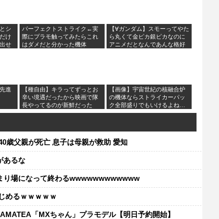
とシ
パーフェクトストライク←実
【∀ガンダム】スモーってやた
だけ
際にプラモ触ってみたらこれ
ら丸くて金ピカ銀ピカなのに
出せ
はダメだと分かった機体
アニメだとなんであんな格好
いいんだ
先進
【種自由】キラってずっとお
【画像】宇宙世紀の核融合炉
辛い境遇だったから映画で隊
の機体ならストライカーパッ
長やってるのが新鮮だった
ク全部盛りでもいけるよね…
40歳父親が死亡 息子は母親が救助 愛知
があるな
り場になって終わるwwwwwwwwwwww
じめるｗｗｗｗｗ
AMATEA「MXちゃん」プラモデル【明日予約開始】