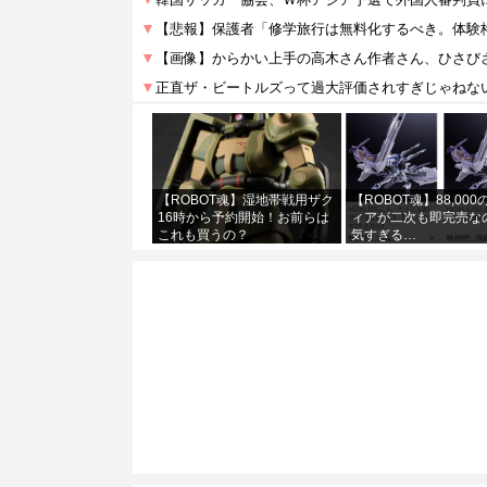
【ROBOT魂】湿地帯戦用ザク
【ROBOT魂】88,00
16時から予約開始！お前らは
ィアが二次も即完売な
これも買うの？
気すぎる…