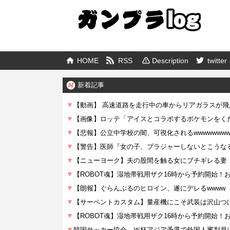
HOME
RSS
Description
twitter
新着記事