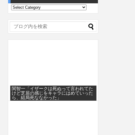
関智一「イザークは死ぬって言われてた
けど芝居の感じをキャラにはめていった
ら、結局死ななかった」