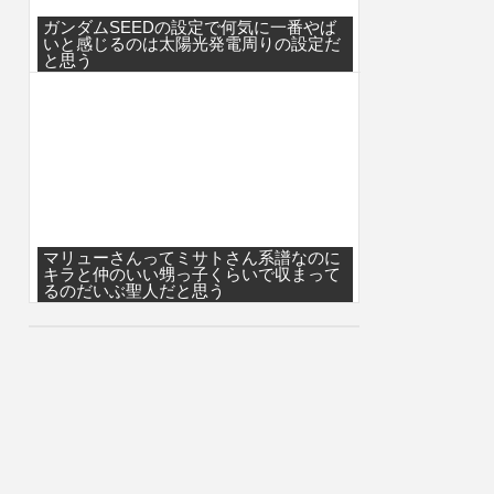
ガンダムSEEDの設定で何気に一番やば
いと感じるのは太陽光発電周りの設定だ
と思う
マリューさんってミサトさん系譜なのに
キラと仲のいい甥っ子くらいで収まって
るのだいぶ聖人だと思う