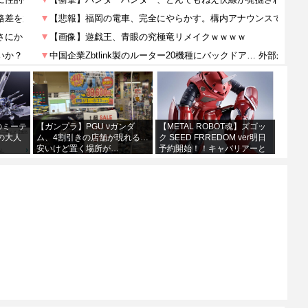
0のミーテ
【ガンプラ】PGU νガンダ
【METAL ROBOT魂】ズゴッ
の大人
ム、4割引きの店舗が現れる…
ク SEED FRREDOM ver明日
安いけど置く場所が…
予約開始！！キャバリアーと
あわせて４万か…