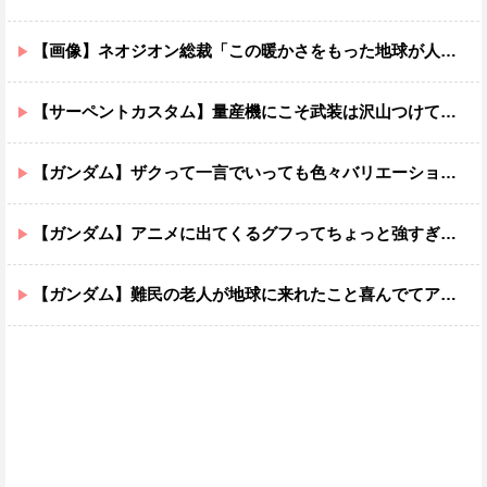
【画像】ネオジオン総裁「この暖かさをもった地球が人間さえ破壊するんだ（汗だく）」
【サーペントカスタム】量産機にこそ武装は沢山つけてほしいよね
【ガンダム】ザクって一言でいっても色々バリエーションがあるよね
【ガンダム】アニメに出てくるグフってちょっと強すぎじゃない？
【ガンダム】難民の老人が地球に来れたこと喜んでてアレ？連邦もやってることヤバくない？ってなる