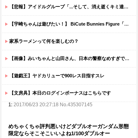
【悲報】アイドルグループ「...そして、消え逝くキミ達と。」結成5カ月で消え逝くｗｗｗｗ
【宇崎ちゃんは遊びたい！】 BiCute Bunnies Figure「宇崎花」「宇崎月」メタリックパープルver. プライズフィギュア【ラウンドワン限定で展開決定】
家系ラーメンって何を楽しむの？
【画像】みいちゃんと山田さん、日本の警察なめすぎで炎上ｗｗｗｗwｗｗｗｗｗｗｗｗｗ
【遊戯王】ヤドカリューで900レス目指すスレ
【文房具】本日のログインボーナスはこちらです
1:
2017/06/23 20:27:18 No.435307145
めちゃくちゃ評判悪いけどダブルオーガンダム形態
限定ならそこそこいいよね1/100ダブルオー