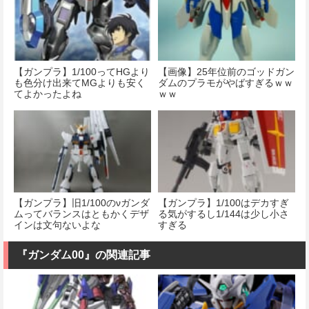
【ガンプラ】1/100ってHGより
【画像】25年位前のゴッドガン
も色分け出来てMGよりも安く
ダムのプラモがやばすぎるｗｗ
てよかったよね
ｗｗ
【ガンプラ】旧1/100のνガンダ
【ガンプラ】1/100はデカすぎ
ムってバランスはともかくデザ
る気がするし1/144は少し小さ
インは文句ないよな
すぎる
『ガンダム00』の関連記事