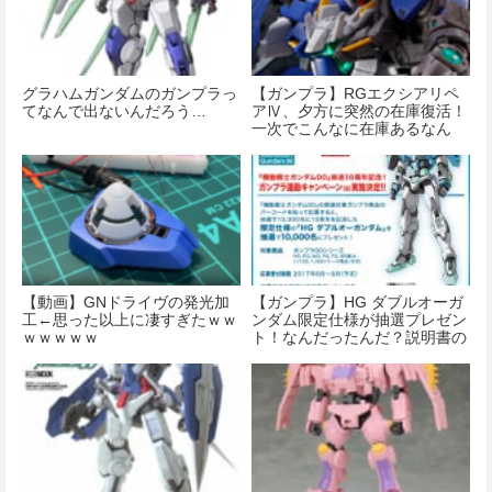
グラハムガンダムのガンプラっ
【ガンプラ】RGエクシアリペ
てなんで出ないんだろう…
アⅣ、夕方に突然の在庫復活！
一次でこんなに在庫あるなん
て…
【動画】GNドライヴの発光加
【ガンプラ】HG ダブルオーガ
工←思った以上に凄すぎたｗｗ
ンダム限定仕様が抽選プレゼン
ｗｗｗｗｗ
ト！なんだったんだ？説明書の
端っこ