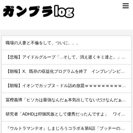
職場の人妻と不倫をして、ついに、、、
【悲報】アイドルグループ「...そして、消え逝くキミ達と。」結成5カ月で消え逝くｗｗｗｗ
【朗報】X、既存の収益化プログラムを終了 インプレゾンビ死滅か
【朗報】イオンでカップヌ－ドル詰め放題ｗｗｗｗｗｗｗｗｗｗｗｗｗｗｗｗｗｗ
冨樫義博「ヒソカは最強なんだぁ本気出してないだけなんだぁ」←こいつのこの情熱なんなの？
研究者「ADHDは狩猟民族として優秀だったんですよ」 ワイ「…おかしいですよね？」→
『ウルトラマンテオ』しまじろうコラボ＆第6話「プッチーのお引っ越し」感想・実況まとめ