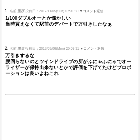
1.
名前:
聖桜
投稿日：2017/11/05(Sun) 07:31:39
▼コメント返信
1/100ダブルオーとか懐かしい
当時買えなくて駅前のデパートで万引きしたなぁ
2.
名前:
匿名
投稿日：2018/08/06(Mon) 20:09:31
▼コメント返信
万引きするな
腰回らないのとツインドライブの所がふにゃふにゃでオー
ライザーが保持出来ないとかで評価を下げてたけどプロポ
ーションは良いよねこれ