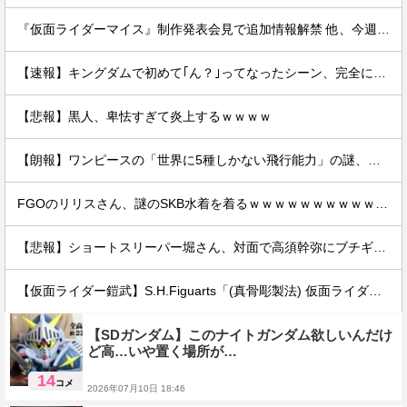
『仮面ライダーマイス』制作発表会見で追加情報解禁 他、今週の備忘録（2026/7/31～2026/8/6）
【速報】キングダムで初めて｢ん？｣ってなったシーン、完全に一致してしまうｗｗｗｗｗｗｗｗｗｗｗｗｗ
【悲報】黒人、卑怯すぎて炎上するｗｗｗｗ
【朗報】ワンピースの「世界に5種しかない飛行能力」の謎、遂に解けるｗｗｗｗ
FGOのリリスさん、謎のSKB水着を着るｗｗｗｗｗｗｗｗｗｗｗｗｗｗｗｗ
【悲報】ショートスリーパー堀さん、対面で高須幹弥にブチギレるｗｗｗｗ
【仮面ライダー鎧武】S.H.Figuarts「(真骨彫製法) 仮面ライダー斬月 メロンアームズ」可動フィギュア【16時プレバン受注開始】
【SDガンダム】このナイトガンダム欲しいんだけ
ど高…いや置く場所が…
14
コメ
2026年07月10日 18:46
フィギュア