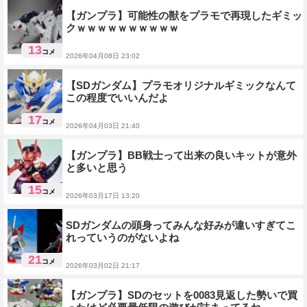
【ガンプラ】可能性の獣をプラモで再現したギミッ
クｗｗｗｗｗｗｗｗｗｗ
13
コメ
2026年04月08日 23:02
SDガンダム
【SDガンダム】プラモオリジナルギミックなんて
この程度でいいんだよ
17
コメ
2026年04月03日 21:40
SDガンダム
【ガンプラ】BB戦士って出来の良いキットが意外
と多いと思う
15
コメ
2026年03月17日 13:20
SDガンダム
SDガンダムの頭身ってみんな好みが違いすぎてこ
れっていうのがないよね
21
コメ
2026年03月02日 21:17
SDガンダム
【ガンプラ】SDのセットを0083見返した勢いで買