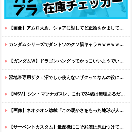
【画像】アムロ大尉、シャアに対してど正論をかましてしまうｗｗｗｗｗｗｗｗｗｗ
ガンダムシリーズでダントツのクソ親キャラｗｗｗｗｗｗｗｗｗｗｗｗ
【ガンダムＷ】ドラゴンハングってかっこいいようでいて実は全然かっこよくないのでは？
湿地帯専用ザク←沼でしか使えないザクってなんの役に立つ設定なんだ？
【MSV】シン・マツナガスレ、これで24歳は無理あるだろ…
【画像】ネオジオン総裁「この暖かさをもった地球が人間さえ破壊するんだ（汗だく）」
【サーペントカスタム】量産機にこそ武装は沢山つけてほしいよね