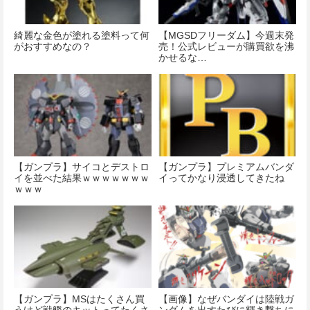
綺麗な金色が塗れる塗料って何
【MGSDフリーダム】今週末発
がおすすめなの？
売！公式レビューが購買欲を沸
かせるな…
【ガンプラ】サイコとデストロ
【ガンプラ】プレミアムバンダ
イを並べた結果ｗｗｗｗｗｗｗ
イってかなり浸透してきたね
ｗｗｗ
【ガンプラ】MSはたくさん買
【画像】なぜバンダイは陸戦ガ
うけど戦艦のキットってたくさ
ンダムを出すたびに輝き撃ちに