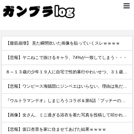
【腹筋崩壊】 見た瞬間吹いた画像を貼っていくスレｗｗｗｗ
【悲報】ヤニねこで抜けるキャラ、74%が一致してしまう・・・
８～１３歳の少年１９人に自宅で性的暴行やわいせつ、３１歳男に懲役１５年
【悲報】ワンピース海賊団にジンベエはいらない、理由は魚だから。
『ウルトラマンテオ』しまじろうコラボ＆第6話「プッチーのお引っ越し」感想・実況まとめ
【画像】女さん、ミニ過ぎる浴衣を着た写真を投稿して叩かれるｗｗｗｗ
【悲報】坂口杏里を家に住ませてあげた結果ｗｗｗｗ