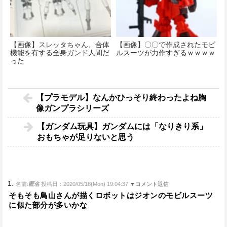
【画像】スレッタちゃん、合体
【画像】〇〇で作成されたモビ
機能を有する全身ガンド人間だ
ルスーツが力作すぎるｗｗｗｗ
った
【プラモデル】なんかひっそり終わったよね胸
像ガンプラシリーズ
【ガンダム玩具】ガンダムには「なりきり系」
おもちゃが足りないと思う
1.
名前:
匿名
投稿日：2020/05/18(Mon) 19:04:37
▼コメント返信
そもそも鳥山さんが描くロボットはジオンのモビルスーツ
に似た部分が多いかな