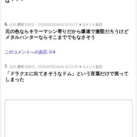
は・・・
6.
名前:
匿名
投稿日：2020/05/20(Wed) 02:41:27
▼コメント返信
元の色ならキラーマシン寄りだから爆速で激堅だろうけど
メタルハンターならそこまででもなさそう
このコメントへの反応:※4
7.
名前:
匿名
投稿日：2020/05/20(Wed) 16:21:26
▼コメント返信
「ドラクエに出てきそうなドム」という言葉だけで笑って
しまった