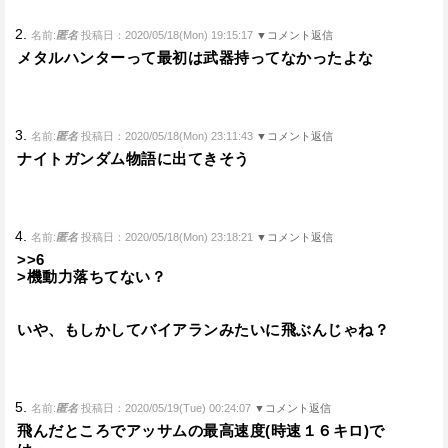
2.
名前:
匿名
投稿日：2020/05/18(Mon) 19:15:17
▼コメント返信
メタルハンターって最初は武器持ってなかったよな
3.
名前:
匿名
投稿日：2020/05/18(Mon) 23:11:43
▼コメント返信
ナイトガンダム物語に出てきそう
4.
名前:
匿名
投稿日：2020/05/18(Mon) 23:18:21
▼コメント返信
>>6
>機動力落ちてない？
いや、もしかしてバイアランみたいに飛ぶんじゃね？
5.
名前:
匿名
投稿日：2020/05/19(Tue) 00:24:07
▼コメント返信
飛んだところでアッサムの最高速度(時速１６キロ)で