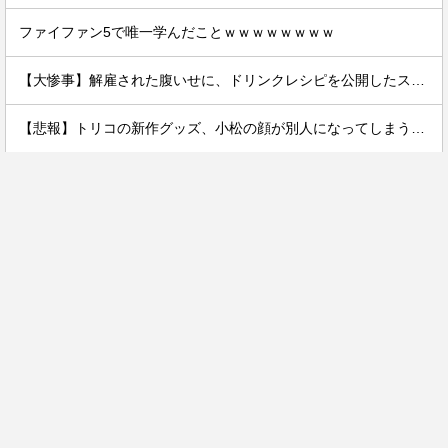
ファイファン5で唯一学んだことｗｗｗｗｗｗｗｗ
【大惨事】解雇された腹いせに、ドリンクレシピを公開したスタバ元従業員 「ゴミ扱いするからこうなるｗｗｗｗｗｗ」⇒！
【悲報】トリコの新作グッズ、小松の顔が別人になってしまうｗｗｗｗ