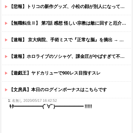
【悲報】トリコの新作グッズ、小松の顔が別人になってしまうｗｗｗｗ
【無職転生Ⅱ】 第7話 感想 怪しい宗教は敵に回すと厄介ニャ【異世界行ったら本気だす】
【速報】 京大病院、手術ミスで『正常な脳』を摘出 → 患者は自発呼吸不可能な植物状態に
【速報】ホロライブのソシャゲ、課金圧がやばすぎて不評になるwwwwwwwwww
【遊戯王】ヤドカリューで900レス目指すスレ
【文房具】本日のログインボーナスはこちらです
1:
名無し 2020/05/17 16:42:52
ｷﾀ━━━━━━(ﾟ∀ﾟ)━━━━━━ !!!!!