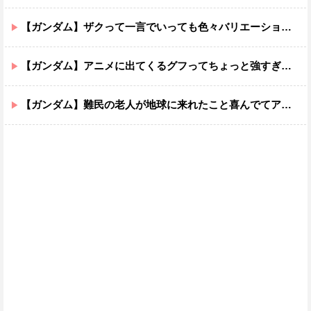
【ガンダム】ザクって一言でいっても色々バリエーションがあるよね
【ガンダム】アニメに出てくるグフってちょっと強すぎじゃない？
【ガンダム】難民の老人が地球に来れたこと喜んでてアレ？連邦もやってることヤバくない？ってなる