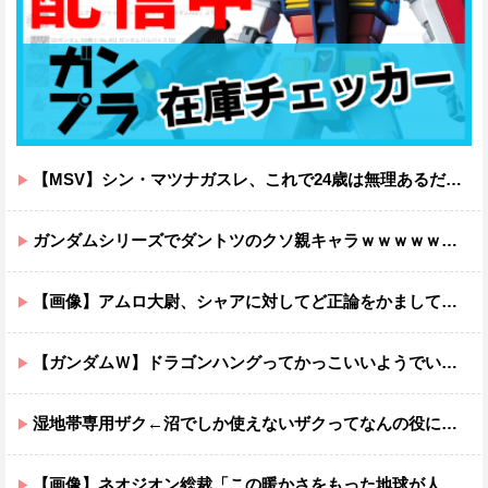
【MSV】シン・マツナガスレ、これで24歳は無理あるだろ…
ガンダムシリーズでダントツのクソ親キャラｗｗｗｗｗｗｗｗｗｗｗｗ
【画像】アムロ大尉、シャアに対してど正論をかましてしまうｗｗｗｗｗｗｗｗｗｗ
【ガンダムＷ】ドラゴンハングってかっこいいようでいて実は全然かっこよくないのでは？
湿地帯専用ザク←沼でしか使えないザクってなんの役に立つ設定なんだ？
【画像】ネオジオン総裁「この暖かさをもった地球が人間さえ破壊するんだ（汗だく）」