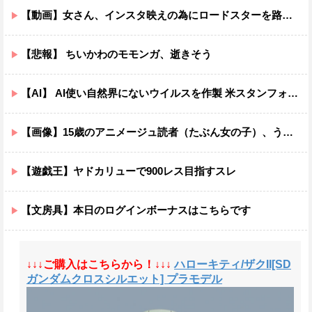
【動画】女さん、インスタ映えの為にロードスターを路肩に止めて記念撮影していたら後続車に突っ込まれて咽び泣くwwwwwwwwwwwwwww
【悲報】 ちいかわのモモンガ、逝きそう
【AI】 AI使い自然界にないウイルスを作製 米スタンフォード大学が成果発表
【画像】15歳のアニメージュ読者（たぶん女の子）、うっかりガンダム富野に質問してしまい無事に『反米』思想を叩き込まれる…
【遊戯王】ヤドカリューで900レス目指すスレ
【文房具】本日のログインボーナスはこちらです
↓↓↓ご購入はこちらから！↓↓↓
ハローキティ/ザクII[SD
ガンダムクロスシルエット] プラモデル