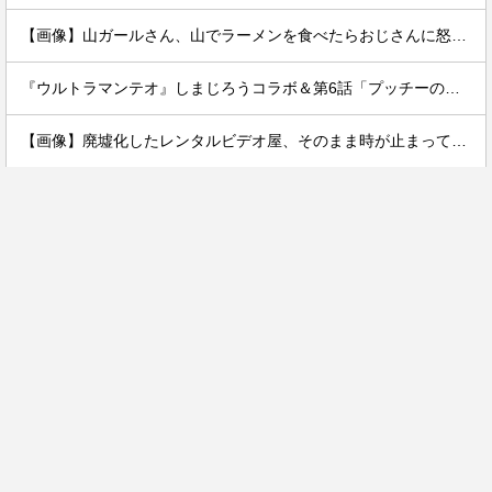
【画像】山ガールさん、山でラーメンを食べたらおじさんに怒られるｗｗｗ
『ウルトラマンテオ』しまじろうコラボ＆第6話「プッチーのお引っ越し」感想・実況まとめ
【画像】廃墟化したレンタルビデオ屋、そのまま時が止まってしまっていると話題にｗｗｗｗ