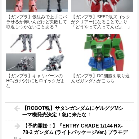
【ガンプラ】仮組みで上手にバ
【ガンプラ】SEED版ズゴック
ラせるか怖いんだけど失敗して
がクリアーになることでより
取返しつかないことある？
「どうやって入ってんだよ…」
感が増してしまう…
【ガンプラ】キャリバーンの
【ガンプラ】DG細胞を取り込
HGだけやけにヒロイックだよ
んだガンダムがこちら
な
【ROBOT魂】サタンガンダムにゲルググMシ
ーマ機発売決定！急に来たな！
【予約開始！】『ENTRY GRADE 1/144 RX-
78-2 ガンダム (ライトパッケージVer.) プラモデ
ル』