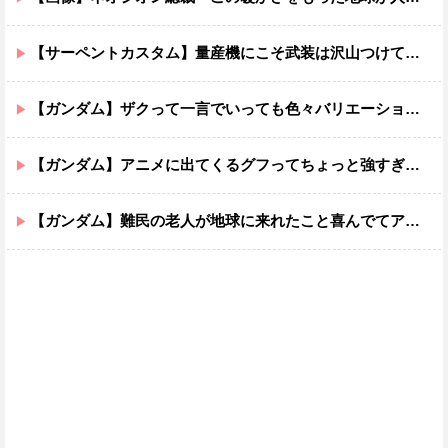
【サーペントカスタム】量産機にこそ武装は沢山つけてほしいよね
【ガンダム】ザクって一言でいっても色々バリエーションがあるよね
【ガンダム】アニメに出てくるグフってちょっと強すぎじゃない？
【ガンダム】難民の老人が地球に来れたこと喜んでてアレ？連邦もやってることヤバくない？ってなる