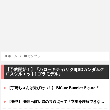
ホーム
ガンプラ
【予約開始！】『ハローキティ/ザクII[SDガンダムク
ロスシルエット] プラモデル』
【宇崎ちゃんは遊びたい！】 BiCute Bunnies Figure「宇崎花」「宇崎月」メタリックパープルver. プライズフィギュア【ラウンドワン限定で展開決定】
【発見】 発達っぽい奴の共通点って『立場を理解できない』だよな