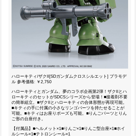
ハローキティ/ザクII[SDガンダムクロスシルエット] プラモデ
ル
参考価格: ￥2,750
ハローキティとガンダム、夢のコラボ企画第2弾！
ザクIIとハ
ローキティのセットがSDCSシリーズから登場！
■接着剤不要
の簡単組立。
■ザクIIとハローキティの合体形態が再現可能。
■キティの手に付属の小さなリンゴパーツを持たせることが
可能。
■キティはお座りポーズも可能。
■りんごパーツとりん
ご形の台座付き。
【付属品】
■ヘルメット×1
■りんご×1
■りんご型台座×1
■ホイ
ルシール×1
■テトロンシール×1