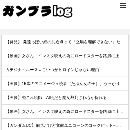
【発見】 発達っぽい奴の共通点って『立場を理解できない』だよな
【動画】女さん、インスタ映えの為にロードスターを路肩に止めて記念撮影していたら後続車に突っ込まれて咽び泣くwwwwwwwwwwwwwww
カテジナ・ルース←こいつがヒロインじゃない理由
【画像】15歳のアニメージュ読者（たぶん女の子）、うっかりガンダム富野に質問してしまい無事に『反米』思想を叩き込まれる…
【画像】艦これ絵師、AI絵だと魔女裁判され心が折れる
【動画】女さん、インスタ映えの為にロードスターを路肩に止めて記念撮影していたら後続車に突っ込まれて咽び泣くwwwwwwwwwwwwwww
【ガンダムUC】偏見だけど覚醒ユニコーンのコックピットってエアコンの効きが強そうでいいよね