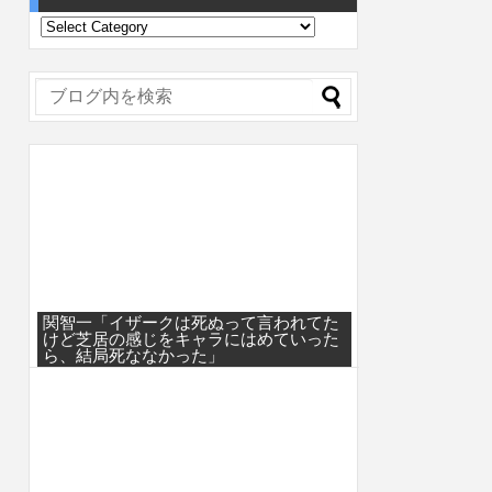
関智一「イザークは死ぬって言われてた
けど芝居の感じをキャラにはめていった
ら、結局死ななかった」