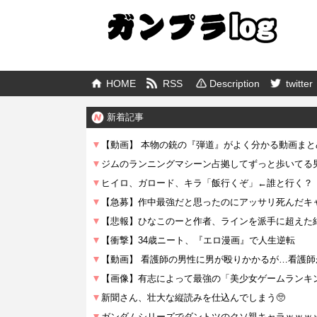
HOME
RSS
Description
twitter
新着記事