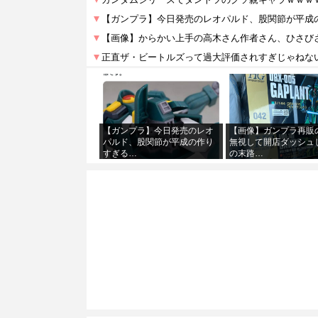
【ガンプラ】今日発売のレオ
【画像】ガンプラ再販
パルド、股関節が平成の作り
無視して開店ダッシュ
すぎる…
の末路…