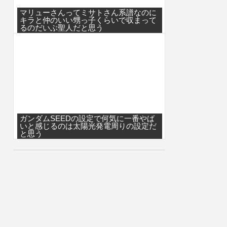
マリューさんってミサトさん系譜なのに
キラと仲のいい甥っ子くらいで収まって
るのだいぶ聖人だと思う
ガンダムSEEDの設定で何気に一番やば
いと感じるのは太陽光発電周りの設定だ
と思う