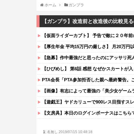
ホーム
ガンプラ
【ガンプラ】改造前と改造後の比較見る
【仮面ライダーカブト】 予告で敵に２０年前
【厚生年金 平均15万円の厳しさ】 月20万円
【急募】作中最強だと思ったのにアッサリ死
【ひびめし】 第6話 感想 なぜかスカート
PTA会長「PTA参加拒否した親へ最終警告。
【画像】有志によって最強の「美少女ゲーム
【遊戯王】ヤドカリューで900レス目指すス
【文房具】本日のログインボーナスはこちら
1:
名無し 2019/07/15 10:48:18