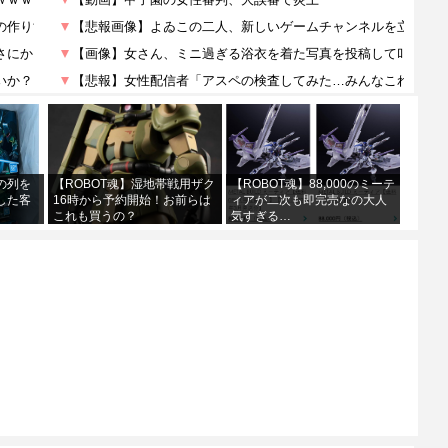
の列を
【ROBOT魂】湿地帯戦用ザク
【ROBOT魂】88,000のミーテ
した客
16時から予約開始！お前らは
ィアが二次も即完売なの大人
これも買うの？
気すぎる…