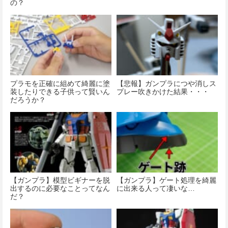
の？
プラモを正確に組めて綺麗に塗
【悲報】ガンプラにつや消しス
装したりできる子供って賢いん
プレー吹きかけた結果・・・
だろうか？
【ガンプラ】模型ビギナーを脱
【ガンプラ】ゲート処理を綺麗
出するのに必要なことってなん
に出来る人って凄いな…
だ？