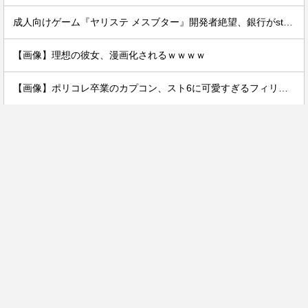
成人向けゲーム『ヤリステ メスブター』開発者絶望、銀行がsteamからの入金を拒否→金が入ってなくても売上金額分の納税義務あり
【画像】理想の彼女、漫画化されるｗｗｗｗ
【画像】ポリコレ卒業のカプコン、スト6に可愛すぎるフィリピン人キャラ実装！