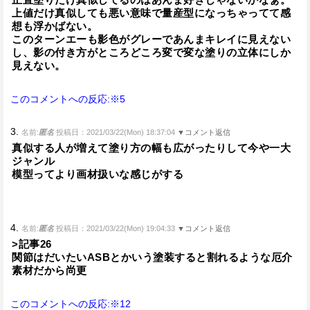
上値だけ真似しても悪い意味で量産型になっちゃってて感
想も浮かばない。
このターンエーも影色がグレーであんまキレイに見えない
し、影の付き方がところどころ変で変な塗りの立体にしか
見えない。
このコメントへの反応:※5
3.
名前:
匿名
投稿日：2021/03/22(Mon) 18:37:04
▼コメント返信
真似する人が増えて塗り方の幅も広がったりして今や一大
ジャンル
模型ってより画材扱いな感じがする
4.
名前:
匿名
投稿日：2021/03/22(Mon) 19:04:33
▼コメント返信
>記事26
関節はだいたいASBとかいう塗装すると割れるような厄介
素材だから尚更
このコメントへの反応:※12