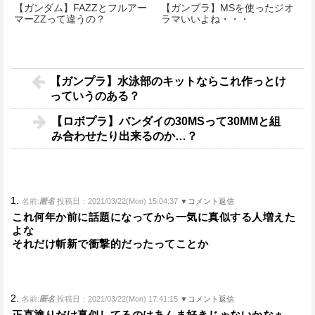
【ガンダム】FAZZとフルアー
【ガンプラ】MSを使ったジオ
マーZZって違うの？
ラマいいよね・・・
【ガンプラ】水泳部のキットならこれ作っとけ
っていうのある？
【ロボプラ】バンダイの30MSって30MMと組
み合わせたり出来るのか…？
1.
名前:
匿名
投稿日：2021/03/22(Mon) 15:04:37
▼コメント返信
これ何年か前に話題になってから一気に真似する人増えた
よな
それだけ斬新で衝撃的だったってことか
2.
名前:
匿名
投稿日：2021/03/22(Mon) 17:41:15
▼コメント返信
正直塗りだけ真似してるのはあんま好きじゃないかなぁ。