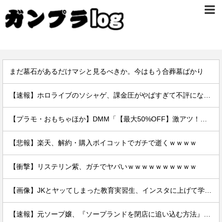
まだ墓石があるだけマシと見るべきか。今はもう合葬墓ばかり
【速報】ホロライブのソシャゲ、課金圧がやばすぎて不評になるwwwwwwwwww
【プラモ・おもちゃほか】DMM「【最大50%OFF】激アツ！おもちゃ・ホビー夏セール」【本日開催】
【悲報】楽天、解約・購入ボイコットでガチで逝くｗｗｗｗ
【衝撃】リステリン紫、ガチでヤバいｗｗｗｗｗｗｗｗｗｗ
【画像】JKとヤッてしまった教育実習生、インスタに上げて学校にバレるｗｗｗｗｗ
【速報】元ソープ嬢、『ソープランドを閉店に追い込む方法』を拡散 → 結果