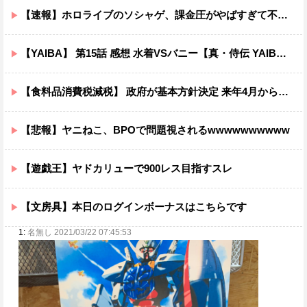
【速報】ホロライブのソシャゲ、課金圧がやばすぎて不評になるwwwwwwwwww
【YAIBA】 第15話 感想 水着VSバニー【真・侍伝 YAIBA】
【食料品消費税減税】 政府が基本方針決定 来年4月から2年間1％に8月5日
【悲報】ヤニねこ、BPOで問題視されるwwwwwwwwww
【遊戯王】ヤドカリューで900レス目指すスレ
【文房具】本日のログインボーナスはこちらです
1:
名無し 2021/03/22 07:45:53