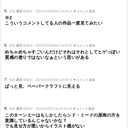
5.
名前:
匿名
投稿日：2021/03/22(Mon) 19:28:21
▼コメント返信
※2
こういうコメントしてる人の作品一度見てみたい
6.
名前:
匿名
投稿日：2021/03/22(Mon) 19:30:05
▼コメント返信
めちゃめちゃすごいんだけどそれはそれとしてヒゲっぽい
質感の塗りではないなぁという思いがある
7.
名前:
匿名
投稿日：2021/03/22(Mon) 20:08:33
▼コメント返信
ぱっと見、ペーパークラフトに見える
8.
名前:
匿名
投稿日：2021/03/23(Tue) 01:41:03
▼コメント返信
このターンエーはもしかしたらシド・ミードの原画の方を
意識しているんじゃないかな？
でも見せ方が悪いからイラスト感がない