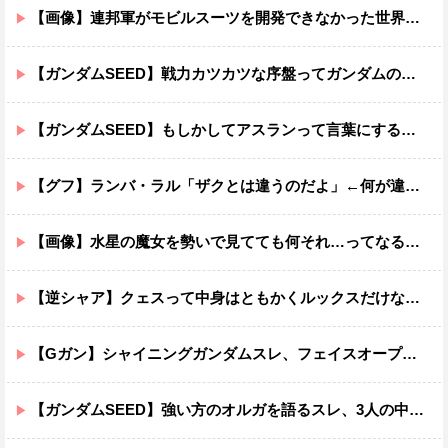
【画像】連邦軍がモビルスーツを開発できなかった世界線のガンダムｗｗｗｗｗｗｗ
【ガンダムSEED】戦力カツカツな序盤ってガンダムの中だと割と珍しい気がする
【ガンダムSEED】もしかしてアスランって言葉にするのが下手なだけでめっちゃいい人なのでは？
【グフ】ランバ・ラル「ザクとは違うのだよ」←何が違うの？
【画像】水星の魔女を勢いで見てても何それ…ってなる部分ｗｗｗｗｗｗｗｗ
【逆シャア】クェスって中身はともかくルックスだけなら最高だな
【Gガン】シャイニングガンダムスレ、フェイスオープンが嫌いな男の子なんていません
【ガンダムSEED】強い方のオルガを語るスレ、3人の中でも強化は一番されてない方