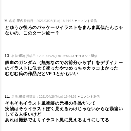
9.
名前:
匿名
投稿日：2021/03/23(Tue) 18:44:13
▼コメント返信
とゆうか後ろのパッケージイラストをまんま真似たんじゃ
ないの、このターン絵ー？
10.
名前:
匿名
投稿日：2021/03/26(Fri) 07:56:43
▼コメント返信
鉄血のガンダム（無知なので名前分からず）をデザイナー
のイラストに似せて塗ったやつめっちゃカッコよかった
むむむ氏の作品だとVF-1とかもいい
11.
名前:
匿名
投稿日：2021/04/26(Mon) 16:44:38
▼コメント返信
そもそもイラスト風塗装の元祖の作品だって
実物はそうイラストぽく見えるわけじゃないからな勘違い
してる人多いけど
あれは撮影でよりイラスト風に見えるようにしてる