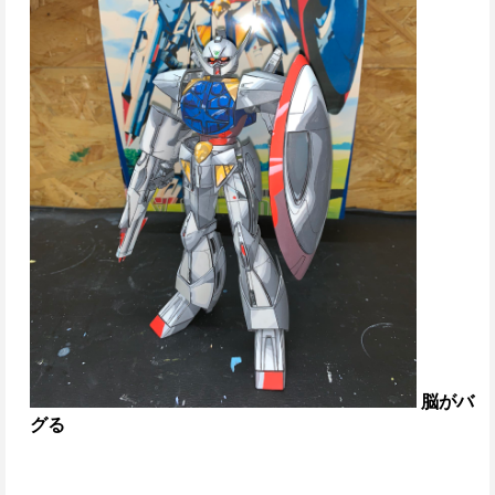
脳がバ
グる