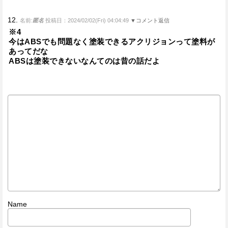
12.
名前:
匿名
投稿日：2024/02/02(Fri) 04:04:49
▼コメント返信
※4
今はABSでも問題なく塗装できるアクリジョンって塗料が
あってだな
ABSは塗装できないなんてのは昔の話だよ
Name