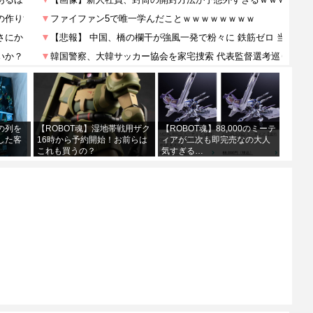
の列を
【ROBOT魂】湿地帯戦用ザク
【ROBOT魂】88,000のミーテ
した客
16時から予約開始！お前らは
ィアが二次も即完売なの大人
これも買うの？
気すぎる…