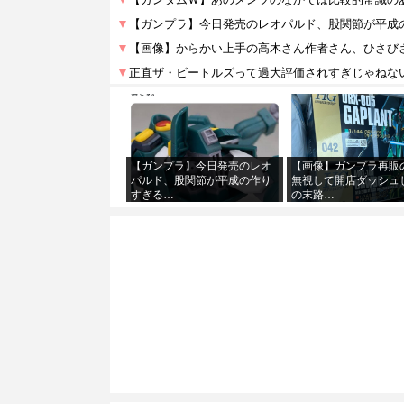
【ガンプラ】今日発売のレオ
【画像】ガンプラ再販
パルド、股関節が平成の作り
無視して開店ダッシュ
すぎる…
の末路…