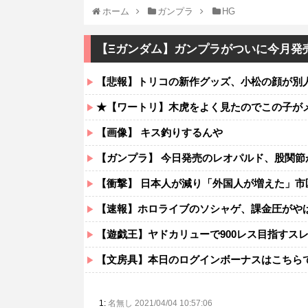
ホーム
ガンプラ
HG
【Ξガンダム】ガンプラがついに今月発
【悲報】トリコの新作グッズ、小松の顔が別
★【ワートリ】木虎をよく見たのでこの子がメイ
【画像】 キス釣りするんや
【ガンプラ】 今日発売のレオパルド、股関節
【衝撃】 日本人が減り「外国人が増えた」市
【速報】ホロライブのソシャゲ、課金圧がやば
【遊戯王】ヤドカリューで900レス目指すス
【文房具】本日のログインボーナスはこちら
1:
名無し 2021/04/04 10:57:06