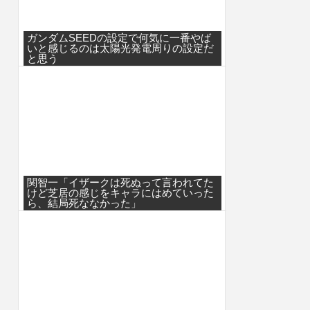
ガンダムSEEDの設定で何気に一番やば
いと感じるのは太陽光発電周りの設定だ
と思う
関智一「イザークは死ぬって言われてた
けど芝居の感じをキャラにはめていった
ら、結局死ななかった」