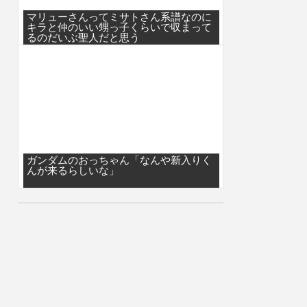
マリューさんってミサトさん系譜なのに
キラと仲のいい甥っ子くらいで収まって
るのだいぶ聖人だと思う
ガンダムのおっちゃん「なんや新入りく
んが来るらしいな」