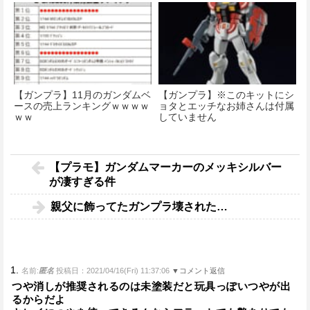
【ガンプラ】11月のガンダムベ
【ガンプラ】※このキットにシ
ースの売上ランキングｗｗｗｗ
ョタとエッチなお姉さんは付属
ｗｗ
していません
【プラモ】ガンダムマーカーのメッキシルバー
が凄すぎる件
親父に飾ってたガンプラ壊された…
1.
名前:
匿名
投稿日：2021/04/16(Fri) 11:37:06
▼コメント返信
つや消しが推奨されるのは未塗装だと玩具っぽいつやが出
るからだよ