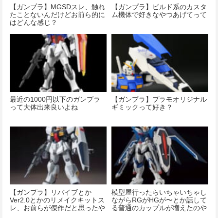
【ガンプラ】MGSDスレ、触れ
【ガンプラ】ビルド系のカスタ
たことないんだけどお前ら的に
ム機体で好きなやつあげてって
はどんな感じ？
最近の1000円以下のガンプラ
【ガンプラ】プラモオリジナル
って大体出来良いよね
ギミックって好き？
【ガンプラ】リバイブとか
模型屋行ったらいちゃいちゃし
Ver2.0とかのリメイクキットス
ながらRGがHGが〜とか話して
レ、お前らが傑作だと思ったや
る普通のカップルが増えたのや
つは？
ばくない…？