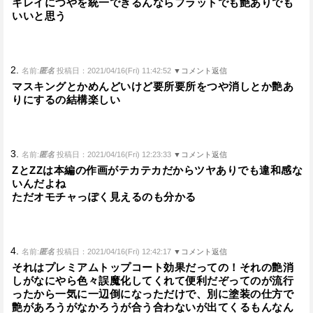
キレイにつやを統一できるんならフラットでも艶ありでも
いいと思う
2.
名前:
匿名
投稿日：2021/04/16(Fri) 11:42:52
▼コメント返信
マスキングとかめんどいけど要所要所をつや消しとか艶あ
りにするの結構楽しい
3.
名前:
匿名
投稿日：2021/04/16(Fri) 12:23:33
▼コメント返信
ZとZZは本編の作画がテカテカだからツヤありでも違和感な
いんだよね
ただオモチャっぽく見えるのも分かる
4.
名前:
匿名
投稿日：2021/04/16(Fri) 12:42:17
▼コメント返信
それはプレミアムトップコート効果だっての！それの艶消
しがなにやら色々誤魔化してくれて便利だぞってのが流行
ったから一気に一辺倒になっただけで、別に塗装の仕方で
艶があろうがなかろうが合う合わないが出てくるもんなん