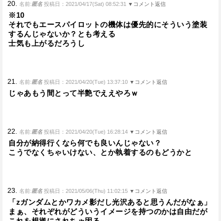
20.
名前:
匿名
投稿日：2021/04/17(Sat) 08:52:31
▼コメント返信
※10
それでもエースパイロットの機体は優先的にそういう塗装
するんじゃないか？とも考える
士気も上がるだろうし
21.
名前:
匿名
投稿日：2021/04/20(Tue) 13:37:10
▼コメント返信
じゃあもう間とって半艶でええやろｗ
22.
名前:
匿名
投稿日：2021/04/20(Tue) 16:28:14
▼コメント返信
自分が納得行くなら何でも良いんじゃない？
こうでなくちゃいけない、とか執着するのもどうかと
23.
名前:
匿名
投稿日：2021/05/06(Thu) 11:02:15
▼コメント返信
「zガンダムとかワカメ影だし光沢あると思うんだがなぁ」
まぁ、それぞれがどういうイメージを持つのかは自由だが
これを根拠にされちゃ困る