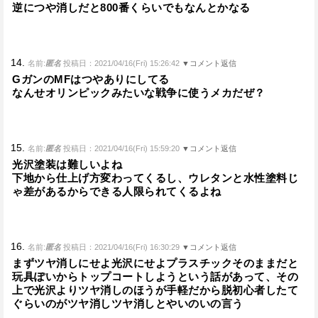
逆につや消しだと800番くらいでもなんとかなる
14.
名前:
匿名
投稿日：2021/04/16(Fri) 15:26:42
▼コメント返信
GガンのMFはつやありにしてる
なんせオリンピックみたいな戦争に使うメカだぜ？
15.
名前:
匿名
投稿日：2021/04/16(Fri) 15:59:20
▼コメント返信
光沢塗装は難しいよね
下地から仕上げ方変わってくるし、ウレタンと水性塗料じ
ゃ差があるからできる人限られてくるよね
16.
名前:
匿名
投稿日：2021/04/16(Fri) 16:30:29
▼コメント返信
まずツヤ消しにせよ光沢にせよプラスチックそのままだと
玩具ぽいからトップコートしようという話があって、その
上で光沢よりツヤ消しのほうが手軽だから脱初心者したて
ぐらいのがツヤ消しツヤ消しとやいのいの言う