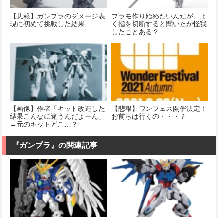
【悲報】ガンプラのダメージ表
プラモ作り始めたいんだが、よ
現に初めて挑戦した結果…
く指を切断すると聞いたが怪我
したことある？
【画像】作者「キット改造した
【悲報】ワンフェス開催決定！
結果こんなに違うんだよーん」
お前らは行くの・・・？
←元のキットどこ…？
『ガンプラ』の関連記事