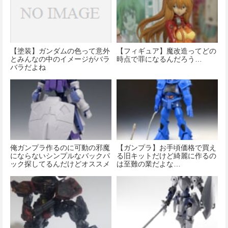
【塗装】ガンダムの色って意外
【フィギュア】魔改造ってどの
とみんなの中のイメージがバラ
時点で罪になるんだろう…
バラだよね
俺ガンプラ作るのに可動の邪魔
【ガンプラ】お手頃価格で買え
にならないシンプルなバックパ
る旧キットだけど綺麗に作るの
ック探してるんだけどオススメ
は至難の業だよな…
ない？