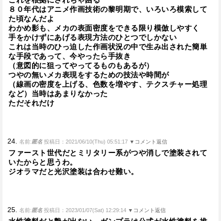
８０年代はアニメ作画技術の黎明期で、いろいろ模索して
た頃なんだよ
わかめ影も、メカの表面密度をできる限り模倣しやすく
手をかけずにあげる表現方法のひとつでしかない
これは当時のひっ迫した作画状況の中で生み出された簡単
な手段であって、今やったら手抜き
（意図的に狙ってやってるものもあるが）
つやの無いメカ表現をするための技法や時間が
（線画の密度を上げる、色数を増やす、テクスチャー処理
など）当時はあまりなかった
ただそれだけ
24.
名前:
匿名
投稿日：2021/06/10(Thu) 05:51:17
▼コメント返信
ファースト世代だとミリタリー系がつや消しで塗装されて
いたからと思うわ。
ジオラマだと光沢塗装は合わせ難い。
25.
名前:
匿名
投稿日：2023/01/07(Sat) 12:29:14
▼コメント返信