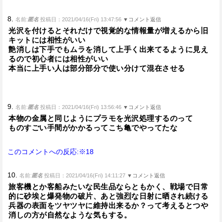
8.
名前:
匿名
投稿日：2021/04/16(Fri) 13:47:56
▼コメント返信
光沢を付けるとそれだけで視覚的な情報量が増えるから旧
キットには相性がいい
艶消しは下手でもムラを消して上手く出来てるように見え
るので初心者には相性がいい
本当に上手い人は部分部分で使い分けて混在させる
9.
名前:
匿名
投稿日：2021/04/16(Fri) 13:56:46
▼コメント返信
本物の金属と同じようにプラモを光沢処理するのって
ものすごい手間がかかるってこち亀でやってたな
このコメントへの反応:※18
10.
名前:
匿名
投稿日：2021/04/16(Fri) 14:11:27
▼コメント返信
旅客機とか客船みたいな民生品ならともかく、戦場で日常
的に砂埃と爆発物の破片、あと強烈な日射に晒され続ける
兵器の表面をツヤツヤに維持出来るか？って考えるとつや
消しの方が自然なような気もする。