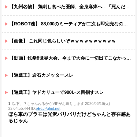
【九州名物】 鶏刺し食べた医師、全身麻痺へ…「死んだほうが良い」
【ROBOT魂】 88,000のミーティアが二次も即完売なの大人気すぎる…
【画像】 これ同じ色らしいぞｗｗｗｗｗｗｗｗｗｗ
【動画】鉄拳8世界大会、今まで大会に一切出てこなかった誰も知らない無名のパキスタン人が世界王者を5タテで完封して優勝するｗｗｗｗｗｗｗ
【遊戯王】岩石カメッタースレ
【遊戯王】ヤドカリューで900レス目指すスレ
1:
以下、？ちゃんねるからVIPがお送りします 2020/06/16(火)
22:04:55.444 ID:
eE6JPghid.net
ほら車のプラモは光沢バリバリだけどちゃんと存在感あ
るじゃん