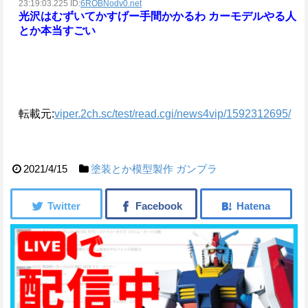
23:19:03.225 ID:
6ROBNodv0.net
光沢はむずいてかすげー手間かかるわ
カーモデルやる人
とか本当すごい
転載元:
viper.2ch.sc/test/read.cgi/news4vip/1592312695/
2021/4/15
塗装とか模型製作
ガンプラ