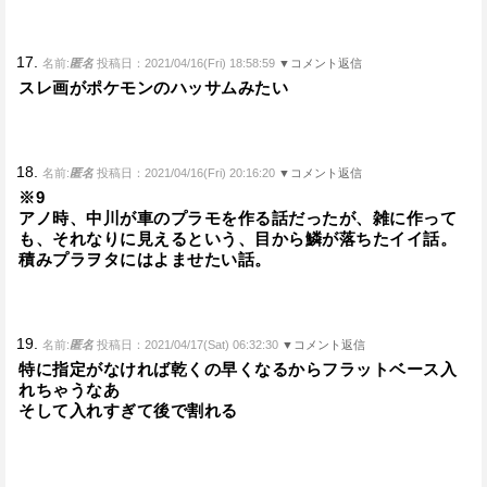
17.
名前:
匿名
投稿日：2021/04/16(Fri) 18:58:59
▼コメント返信
スレ画がポケモンのハッサムみたい
18.
名前:
匿名
投稿日：2021/04/16(Fri) 20:16:20
▼コメント返信
※9
アノ時、中川が車のプラモを作る話だったが、雑に作って
も、それなりに見えるという、目から鱗が落ちたイイ話。
積みプラヲタにはよませたい話。
19.
名前:
匿名
投稿日：2021/04/17(Sat) 06:32:30
▼コメント返信
特に指定がなければ乾くの早くなるからフラットベース入
れちゃうなあ
そして入れすぎて後で割れる