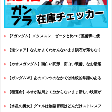
【Zガンダム】メタススレ、ゼータと比べて整備班に優しそう
【逆シャア】なんかよくわかんないまま隕石が落ちなくていい感じに終わった作品ｗｗｗｗｗｗ
【カオスガンダム】面白い変形、面白い装備、なお活躍…
【ガンダムＷ】あのメンツのなかでは比較的常識のあるほうなのがデュオだよね
【種運命】ネオが結局よく分からないまま新しい映画が終わった後ももやもやしてる
【水星の魔女】グエルは物語冒頭はどんだけストレスフルだったんだよ…ってなる