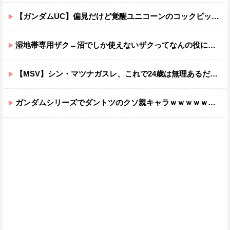
【ガンダムUC】偏見だけど覚醒ユニコーンのコックピットってエアコンの効きが強そうでいいよね
湿地帯専用ザク←沼でしか使えないザクってなんの役に立つ設定なんだ？
【MSV】シン・マツナガスレ、これで24歳は無理あるだろ…
ガンダムシリーズでダントツのクソ親キャラｗｗｗｗｗｗｗｗｗｗｗｗ