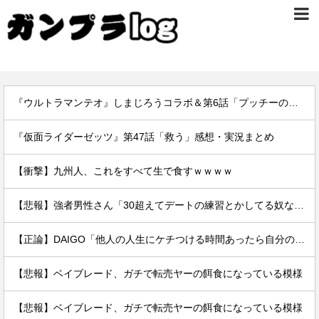
『ウルトラマンテオ』しまじろうコラボ＆第6話「プッチーのお引っ越し」感想・実況まとめ
『仮面ライダーゼッツ』第47話「救う」感想・実況まとめ
【衝撃】九州人、これをすべて生で食すｗｗｗｗ
【悲報】強者男性さん「30超えてデートの練習とかしてる奴なんなんだ？普通は10代の子供がいるぞ」
【正論】DAIGO「他人の人生にケチつける時間あったら自分の人生変えるために使え。お前らの人生が終わってることは変わらんぞ」
【悲報】ベイブレード、ガチで転売ヤーの餌食になっている模様
【悲報】ベイブレード、ガチで転売ヤーの餌食になっている模様