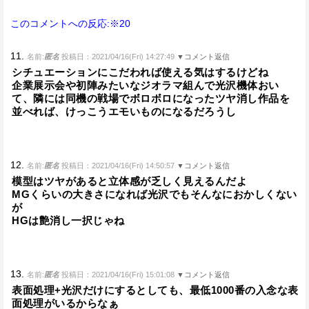
このコメントへの反応:※20
11.
名前:
匿名
投稿日：2021/04/16(Fri) 14:27:49
▼コメント返信
シチュエーションにこだわれば使える気はするけどね
企業展示会や初陣みたいなジオラマ組んで光沢機体おい
て、隣には同機の戦場でボロボロになったツヤ消し作品を
並べれば、けっこうエモいものになるだろうし
12.
名前:
匿名
投稿日：2021/04/16(Fri) 14:50:57
▼コメント返信
模型はツヤがあると立体感が乏しく見えるんだよ
MGくらいの大きさになれば光沢でもそんなにおかしくない
が
HGは艶消し一択じゃね
13.
名前:
匿名
投稿日：2021/04/16(Fri) 15:01:08
▼コメント返信
表面処理+光沢だけにするとしても、最低1000番の入念な表
面処理がいるからなぁ