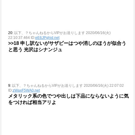
20:
以下、？ちゃんねるからVIPがお送りします 2020/06/16(火)
22:10:37.464 ID:
eE6JPghid.net
>>18
申し訳ないがサザビーはつや消しのほうが似合う
と思う
光沢はシナンジュ
9:
以下、？ちゃんねるからVIPがお送りします 2020/06/16(火) 22:07:02
ID:
zWaxF5WA0.net
メタリック系の色でつや出しは下品にならないように気
をつければ相当アリよ