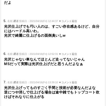
だよ
5.
名前:
匿名
投稿日：2021/04/16(Fri) 12:44:37
▼コメント返信
光沢仕上げでも巧い人のは、すごい存在感あるけど、自分
にはハードル高いわ。
光沢で綺麗に仕上げるの面倒臭いしw
6.
名前:
匿名
投稿日：2021/04/16(Fri) 12:52:31
▼コメント返信
光沢じゃない車なんてほとんど走ってないじゃん
MSだって実際は光沢仕上げだと思うんだよなぁ
7.
名前:
匿名
投稿日：2021/04/16(Fri) 13:39:10
▼コメント返信
光沢仕上げってものすごく手間と技術が必要なんだよな
逆につや消しで仕上げる場合は途中雑でもトップコート吹
けばそれなりに仕上がる