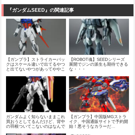
『ガンダムSEED』の関連記事
【ガンプラ】ストライカーパッ
【ROBOT魂】SEEDシリーズ
クはスケール違いで出てるやつ
展開でジンの派生も期待できる
と出てないやつがあってややこ
な・・・
しい
ガンダムよく知らないままこれ
【ガンプラ】中国版MGストラ
買おうとしてるんだけど、背中
イク、中国通販サイトで予約開
の羽根ついてこないのはなんで
始！悪そうなカラーだ…
なん？