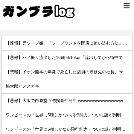
【速報】元ソープ嬢、『ソープランドを閉店に追い込む方法』を拡散 → 結果
【悲報】ハメ撮り流出した16歳TikToker「流出してから街中で高校生に胸揉まれまくる」
【悲報】イオン熊本の爆発で死亡した店員の勤務先の社長、YouTuberヒカルだった。何で避難させてないんだよ……
桃太郎とメスガキ
【悲報】大阪で白昼堂々誘拐事件発生 wwwwwwwwwwwwwwwwwwwwwwwwwwwwwwwwwwww
ワンピースの「世界に5種しかない飛行能力」ついに謎が判明するｗｗｗｗ
ワンピースの「世界に5種しかない飛行能力」ついに謎が判明するｗｗｗｗ