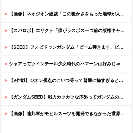
【画像】ネオジオン総裁「この暖かさをもった地球が人間さえ破壊するんだ（汗だく）」
【スパロボ】エリクト「僕がラスボス一つ前の版権キャラ最後の敵ってちょっと荷が重すぎない？」
【SEED】フォビドゥンガンダム「ビーム弾きます、ビーム曲げられます、空飛びます」←二世代目でこれ出来るのおかしいだろ
シャアってツインテール少女時代のハマーンは好みじゃなかったの？
【V作戦】ジオン視点のこいつ等って普通に怖すぎると思う…
【ガンダムSEED】戦力カツカツな序盤ってガンダムの中だと割と珍しい気がする
【画像】連邦軍がモビルスーツを開発できなかった世界線のガンダムｗｗｗｗｗｗｗ