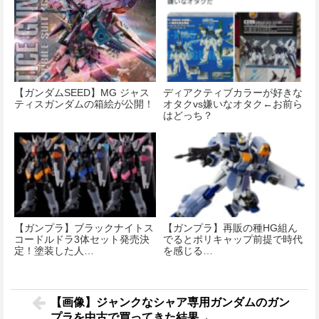
【ガンダムSEED】MG ジャス
ディアクティブカラーが好きな
ティスガンダムの箱絵が公開！
オタクvs嫌いなオタク←お前ら
はどっち？
【ガンプラ】ブラックナイトス
【ガンプラ】再販の種HG組ん
コードルドラ3体セット発売決
でるとポリキャップ前提で時代
定！塗装した人…
を感じる…
【画像】ジャンクなシャア専用ガンダムのガン
プラを中古で買ってきた結果→