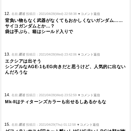
12.
名前:
匿名
投稿日：2021/04/28(Wed) 22:58:38
▼コメント返信
背負い物もなく武器がなくてもおかしくないガンダム……
サイコガンダムとか…？
袋は手ぶら、箱はシールド入りで
13.
名前:
匿名
投稿日：2021/04/28(Wed) 23:42:06
▼コメント返信
エクシアは出そう
シンプルなAGE-1もEG向きだと思うけど、人気的に出ない
んだろうな
14.
名前:
匿名
投稿日：2021/04/28(Wed) 23:52:59
▼コメント返信
Mk-IIはティターンズカラーも出せるしあるかもな
15.
名前:
匿名
投稿日：2021/04/29(Thu) 01:12:58
▼コメント返信