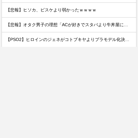
【悲報】ヒソカ、ビスケより弱かったｗｗｗｗ
【悲報】オタク男子の理想「ACが好きでスタバより牛丼屋に行きたがる女」、この銀河に1人も存在しないｗｗｗｗ
【PSO2】ヒロインのジェネがコトブキヤよりプラモデル化決定です！