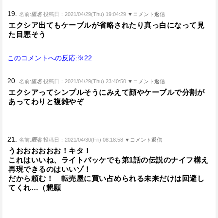
19.
名前:
匿名
投稿日：2021/04/29(Thu) 19:04:29
▼コメント返信
エクシア出てもケーブルが省略されたり真っ白になって見
た目悪そう
このコメントへの反応:※22
20.
名前:
匿名
投稿日：2021/04/29(Thu) 23:40:50
▼コメント返信
エクシアってシンプルそうにみえて顔やケーブルで分割が
あってわりと複雑やぞ
21.
名前:
匿名
投稿日：2021/04/30(Fri) 08:18:58
▼コメント返信
うおおおおおお！キタ！
これはいいね、ライトパッケでも第1話の伝説のナイフ構え
再現できるのはいいゾ！
だから頼む！ 転売屋に買い占められる未来だけは回避し
てくれ…（懇願