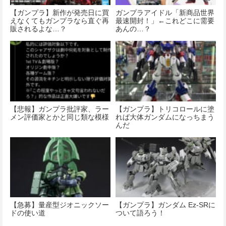
【ガンプラ】新作が発売日に買
ガンプラアイドル「新商品世界
えなくてもガンプラなら直ぐ再
最速開封！」←これどこに需要
販されるよな…？
あんの…？
【悲報】ガンプラ批評家、ラー
【ガンプラ】トリコロールに塗
メン評価家とかと同じ類な模様
れば大体ガンダムになっちまう
んだ
【急募】量産型ジオニックソー
【ガンプラ】ガンダム Ez-SRに
ドの使い道
ついて語ろう！