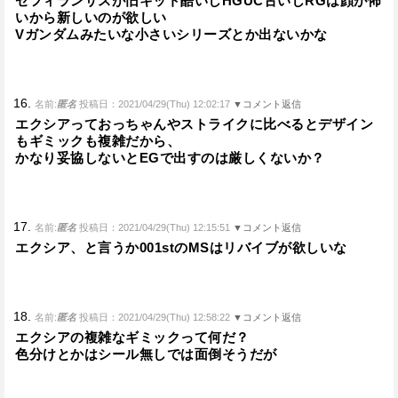
ゼフィランサスが旧キット酷いしHGUC古いしRGは顔が怖
いから新しいのが欲しい
Vガンダムみたいな小さいシリーズとか出ないかな
16.
名前:
匿名
投稿日：2021/04/29(Thu) 12:02:17
▼コメント返信
エクシアっておっちゃんやストライクに比べるとデザイン
もギミックも複雑だから、
かなり妥協しないとEGで出すのは厳しくないか？
17.
名前:
匿名
投稿日：2021/04/29(Thu) 12:15:51
▼コメント返信
エクシア、と言うか001stのMSはリバイブが欲しいな
18.
名前:
匿名
投稿日：2021/04/29(Thu) 12:58:22
▼コメント返信
エクシアの複雑なギミックって何だ？
色分けとかはシール無しでは面倒そうだが