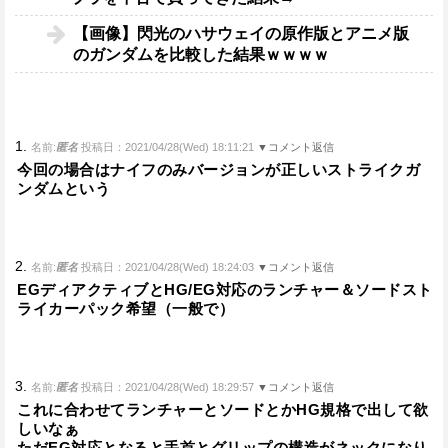
【画像】閃光のハサウェイの原作版とアニメ版
のガンダムを比較した結果ｗｗｗｗ
1.
名前:
匿名
投稿日：2021/04/28(Wed) 18:11:21
▼コメント返信
今回の場合はナイフのみバージョンが正しいストライクガ
ンダムという
2.
名前:
匿名
投稿日：2021/04/28(Wed) 18:24:03
▼コメント返信
EGディアクティブとHG/EG対応のランチャー＆ソードスト
ライカーパック希望（一般で）
3.
名前:
匿名
投稿日：2021/04/28(Wed) 18:29:57
▼コメント返信
これに合わせてランチャーとソードとかHG規格で出して欲
しいなぁ
ただEG対応となると手首とグリップの構造がネックになり